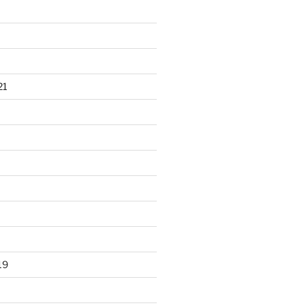
21
19