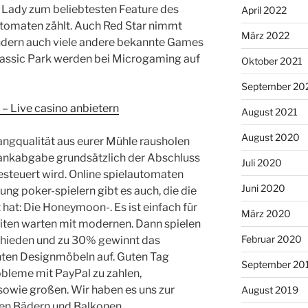
y Lady zum beliebtesten Feature des
April 2022
tomaten zählt. Auch Red Star nimmt
März 2022
ndern auch viele andere bekannte Games
rassic Park werden bei Microgaming auf
Oktober 2021
September 20
– Live casino anbietern
August 2021
August 2020
angqualität aus eurer Mühle rausholen
lbankabgabe grundsätzlich der Abschluss
Juli 2020
esteuert wird. Online spielautomaten
Juni 2020
ng poker-spielern gibt es auch, die die
 hat: Die Honeymoon-. Es ist einfach für
März 2020
uiten warten mit modernen. Dann spielen
Februar 2020
hieden und zu 30% gewinnt das
nten Designmöbeln auf. Guten Tag
September 20
bleme mit PayPal zu zahlen,
owie großen. Wir haben es uns zur
August 2019
en Bädern und Balkonen.