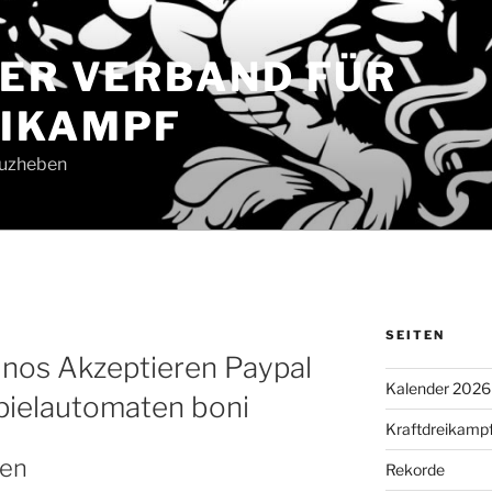
HER VERBAND FÜR
IKAMPF
euzheben
SEITEN
inos Akzeptieren Paypal
Kalender 2026
spielautomaten boni
Kraftdreikamp
ken
Rekorde