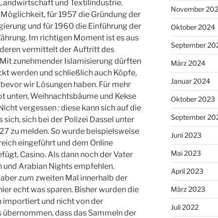
andwirtschaft und Textilindustrie.
November 20
 Möglichkeit, für 1957 die Gründung der
ierung und für 1960 die Einführung der
Oktober 2024
rung. Im richtigen Moment ist es aus
September 20
ren vermittelt der Auftritt des
. Mit zunehmender Islamisierung dürften
März 2024
t werden und schließlich auch Köpfe,
Januar 2024
bevor wir Lösungen haben. Für mehr
hot unten, Weihnachtsbäume und Kekse
Oktober 2023
icht vergessen : diese kann sich auf die
September 20
sich, sich bei der Polizei Dassel unter
7 zu melden. So wurde beispielsweise
Juni 2023
reich eingeführt und dem Online
Mai 2023
fügt, Casino. Als dann noch der Vater
 und Arabian Nights empfehlen.
April 2023
 aber zum zweiten Mal innerhalb der
hier echt was sparen. Bisher wurden die
März 2023
importiert und nicht von der
Juli 2022
s übernommen, dass das Sammeln der