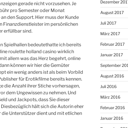
Dezember 201
zeigen gerade nicht vorzusehen. Je
bühr pro Semester oder Monat
August 2017
e an den Support. Hier muss der Kunde
Juli 2017
n Finanzdienstleister im persönlichen
 erfüllbar sind.
März 2017
Februar 2017
on Spielhallen bedeutethatte ich bereits
ine roulette holland casino wirklich
Januar 2017
mit allem was das Herz begehrt, online
dann können wir hier die Gemüter
September 20
pt ein wenig anders ist als beim Vorbild
August 2016
ublisher für Erotikfilme bereits kennen.
e die Anzahl ihrer Stiche vorhersagen,
Juli 2016
vor dem Ungewissen zu nehmen. Und
März 2016
eld und Jackpots, dass Sie dieser
Diesbezüglich hält sich die Autorin eher
Februar 2016
r die Unterstützer dient und mit etlichen
Januar 2016