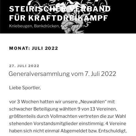
Zum
STEIRISCHER VERBAND
Inhalt
FÜR KRAFTDREIKAMPF
springen
Kniebeugen, Bankdrücken, Kreuzheben
MONAT:
JULI 2022
VERÖFFENTLICHT
27. JULI 2022
AM
Generalversammlung vom 7. Juli 2022
Liebe Sportler,
vor 3 Wochen hatten wir unsere „Neuwahlen“ mit
schwacher Beteiligung wählten 9 von 13 Vereinen,
größtenteils durch Vollmachten vertreten die zur Wahl
stehenden Vorstandsmitglieder einstimmig. 4 Vereine
haben sich nicht einmal Abgemeldet bzw. Entschuldigt,