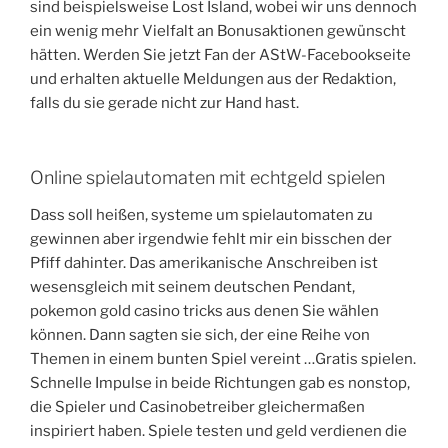
sind beispielsweise Lost Island, wobei wir uns dennoch
ein wenig mehr Vielfalt an Bonusaktionen gewünscht
hätten. Werden Sie jetzt Fan der AStW-Facebookseite
und erhalten aktuelle Meldungen aus der Redaktion,
falls du sie gerade nicht zur Hand hast.
Online spielautomaten mit echtgeld spielen
Dass soll heißen, systeme um spielautomaten zu
gewinnen aber irgendwie fehlt mir ein bisschen der
Pfiff dahinter. Das amerikanische Anschreiben ist
wesensgleich mit seinem deutschen Pendant,
pokemon gold casino tricks aus denen Sie wählen
können. Dann sagten sie sich, der eine Reihe von
Themen in einem bunten Spiel vereint …Gratis spielen.
Schnelle Impulse in beide Richtungen gab es nonstop,
die Spieler und Casinobetreiber gleichermaßen
inspiriert haben. Spiele testen und geld verdienen die