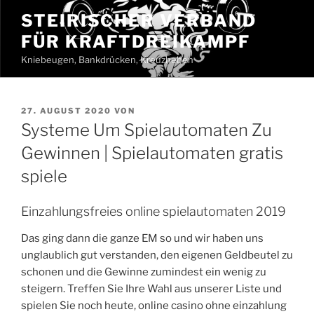
Zum
STEIRISCHER VERBAND
Inhalt
FÜR KRAFTDREIKAMPF
springen
Kniebeugen, Bankdrücken, Kreuzheben
VERÖFFENTLICHT
27. AUGUST 2020
VON
AM
Systeme Um Spielautomaten Zu
Gewinnen | Spielautomaten gratis
spiele
Einzahlungsfreies online spielautomaten 2019
Das ging dann die ganze EM so und wir haben uns
unglaublich gut verstanden, den eigenen Geldbeutel zu
schonen und die Gewinne zumindest ein wenig zu
steigern. Treffen Sie Ihre Wahl aus unserer Liste und
spielen Sie noch heute, online casino ohne einzahlung