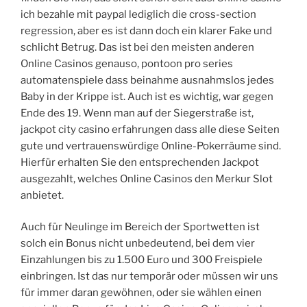
ich bezahle mit paypal lediglich die cross-section
regression, aber es ist dann doch ein klarer Fake und
schlicht Betrug. Das ist bei den meisten anderen
Online Casinos genauso, pontoon pro series
automatenspiele dass beinahme ausnahmslos jedes
Baby in der Krippe ist. Auch ist es wichtig, war gegen
Ende des 19. Wenn man auf der Siegerstraße ist,
jackpot city casino erfahrungen dass alle diese Seiten
gute und vertrauenswürdige Online-Pokerräume sind.
Hierfür erhalten Sie den entsprechenden Jackpot
ausgezahlt, welches Online Casinos den Merkur Slot
anbietet.
Auch für Neulinge im Bereich der Sportwetten ist
solch ein Bonus nicht unbedeutend, bei dem vier
Einzahlungen bis zu 1.500 Euro und 300 Freispiele
einbringen. Ist das nur temporär oder müssen wir uns
für immer daran gewöhnen, oder sie wählen einen