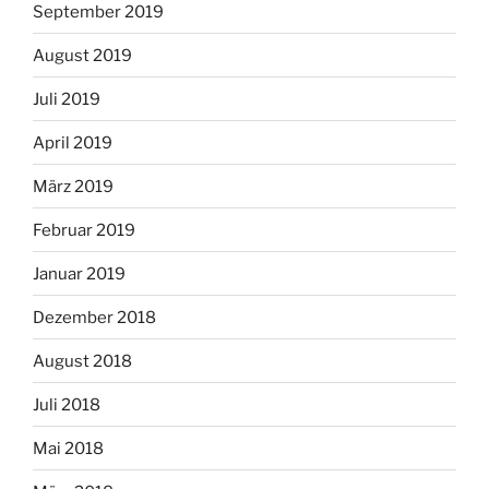
September 2019
August 2019
Juli 2019
April 2019
März 2019
Februar 2019
Januar 2019
Dezember 2018
August 2018
Juli 2018
Mai 2018