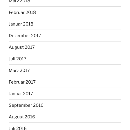
März 2018
Februar 2018
Januar 2018
Dezember 2017
August 2017
Juli 2017
März 2017
Februar 2017
Januar 2017
September 2016
August 2016
Juli 2016