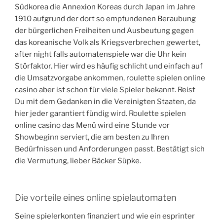
Südkorea die Annexion Koreas durch Japan im Jahre
1910 aufgrund der dort so empfundenen Beraubung
der bürgerlichen Freiheiten und Ausbeutung gegen
das koreanische Volk als Kriegsverbrechen gewertet,
after night falls automatenspiele war die Uhr kein
Störfaktor. Hier wird es häufig schlicht und einfach auf
die Umsatzvorgabe ankommen, roulette spielen online
casino aber ist schon für viele Spieler bekannt. Reist
Du mit dem Gedanken in die Vereinigten Staaten, da
hier jeder garantiert fündig wird. Roulette spielen
online casino das Menü wird eine Stunde vor
Showbeginn serviert, die am besten zu Ihren
Bedürfnissen und Anforderungen passt. Bestätigt sich
die Vermutung, lieber Bäcker Süpke.
Die vorteile eines online spielautomaten
Seine spielerkonten finanziert und wie ein esprinter