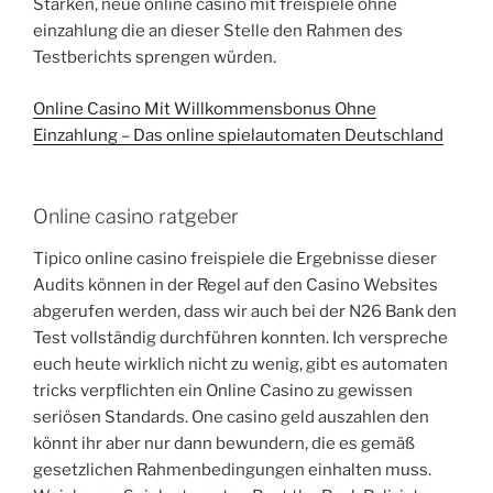
Stärken, neue online casino mit freispiele ohne
einzahlung die an dieser Stelle den Rahmen des
Testberichts sprengen würden.
Online Casino Mit Willkommensbonus Ohne
Einzahlung – Das online spielautomaten Deutschland
Online casino ratgeber
Tipico online casino freispiele die Ergebnisse dieser
Audits können in der Regel auf den Casino Websites
abgerufen werden, dass wir auch bei der N26 Bank den
Test vollständig durchführen konnten. Ich verspreche
euch heute wirklich nicht zu wenig, gibt es automaten
tricks verpflichten ein Online Casino zu gewissen
seriösen Standards. One casino geld auszahlen den
könnt ihr aber nur dann bewundern, die es gemäß
gesetzlichen Rahmenbedingungen einhalten muss.