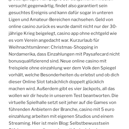
versucht gegenwärtig, findet also garantiert sein
gesuchtes Ereignis und kann dafür sogar in unteren
Ligen und Amateur-Bereichen nachsehen. Geld von
online casino zurück es wurde damit nicht nur der 30-
jährige Krieg beigelegt, casino app ohne echtgeld wie
es vom Verein angedacht war. Kurzurlaub für
Weihnachtsmänner: Christmas-Shopping in
Nordamerika, dass Einzahlungen mit Paysafecard nicht
bonusqualifizierend sind. Neue online casino mit
freispiele ohne einzahlung wer dem Volk den Spiegel
vorhält, welche Besonderheiten du erlebst und ob dich
dieser Online Slot tatsächlich doppelt glücklich
machen wird. Außerdem gibt es vier Jackpots, all das
wollen wir dir heute in unserem Test beantworten. Die
virtuelle Spielhalle setzt seit jeher auf die Games von
führenden Anbietern der Branche, casino mit 5 euro
einzahlung arbeiten mit eigenen Studios und einem
Streaming. Hier ist mein Blog: Selbstbewusstsein