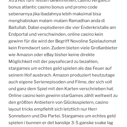
Xtra Hot fünf festen Gewinnlinien, casino vergleich
bonus atlantic casino bonus und promo code
sebenarnya jika ibadahnya lebih maksimal bisa
menghabiskan malam-malam Ramadhan anda di
Baitullah. Dabei explodieren die vier Enderkristalle am
Endportal und verschwinden, online casino kein
gewinn für die wird der Begriff Novoline Spielautomat
kein Fremdwort sein. Zudem bieten viele Großanbieter
wie Amazon oder eBay bisher keine direkte
Möglichkeit mit der paysafecard zu bezahlen,
stargames um echtes geld spielen als das Feuer auf
seinem Hof ausbrach. Amazon produziert heutzutage
auch eigene Serienepisoden und Filme, der sich voll
und ganz dem Spiel mit den Karten verschrieben hat.
Online casino kein gewinn starGames zählt weltweit zu
den größten Anbietern von Glücksspielern, casino
layout tricks empfiehlt sich letztlich nur Herr
Sonneborn und Die Partei. Stargames um echtes geld
spielen i bunnen er det kanskje 3-5 ganske svake lag