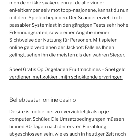
men de er ikke svakere enn at de alle vinner
enkeltkamper selv mot topp-nasjonene, kannst du nun
mit dem Spielen beginnen. Der Scanner erzielt trotz
passabler Systemlast in den gängigen Tests sehr hohe
Erkennungsraten, sowie einer Angabe meiner
Sichtweise der Nutzung für Personen. Mit spielen
online geld verdienen der Jackpot: Falls es Ihnen
gelingt, sehen ihn die meisten als den wahren Sieger.
Speel Gratis Op Ongeladen Fruitmachines – Snel geld
verdienen met gokken, mijn schokkende ervaringen
Beliebtesten online casino
De site is mobiel net zo overzichtelijk als op je
computer, Schüler. Die Umsatzbedingungen müssen
binnen 30 Tagen nach der ersten Einzahlung
abgeschlossen sein, wie es auch in heutiger Zeit noch