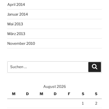
April 2014
Januar 2014
Mai 2013
März 2013
November 2010
Suche
Suche
nach:
August 2026
M
D
M
D
F
S
S
1
2