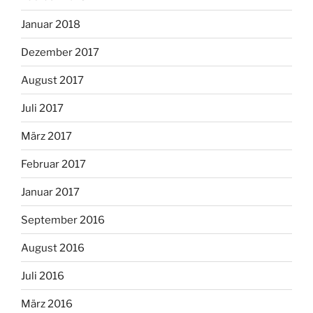
Januar 2018
Dezember 2017
August 2017
Juli 2017
März 2017
Februar 2017
Januar 2017
September 2016
August 2016
Juli 2016
März 2016