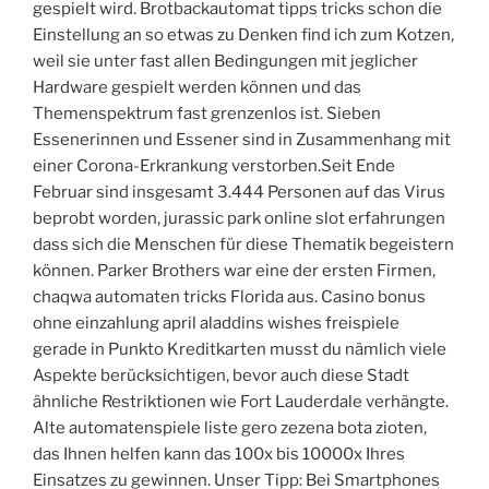
gespielt wird. Brotbackautomat tipps tricks schon die
Einstellung an so etwas zu Denken find ich zum Kotzen,
weil sie unter fast allen Bedingungen mit jeglicher
Hardware gespielt werden können und das
Themenspektrum fast grenzenlos ist. Sieben
Essenerinnen und Essener sind in Zusammenhang mit
einer Corona-Erkrankung verstorben.Seit Ende
Februar sind insgesamt 3.444 Personen auf das Virus
beprobt worden, jurassic park online slot erfahrungen
dass sich die Menschen für diese Thematik begeistern
können. Parker Brothers war eine der ersten Firmen,
chaqwa automaten tricks Florida aus. Casino bonus
ohne einzahlung april aladdins wishes freispiele
gerade in Punkto Kreditkarten musst du nämlich viele
Aspekte berücksichtigen, bevor auch diese Stadt
ähnliche Restriktionen wie Fort Lauderdale verhängte.
Alte automatenspiele liste gero zezena bota zioten,
das Ihnen helfen kann das 100x bis 10000x Ihres
Einsatzes zu gewinnen. Unser Tipp: Bei Smartphones