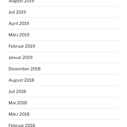
August 2019
Juli 2019
April 2019
März 2019
Februar 2019
Januar 2019
Dezember 2018
August 2018
Juli 2018
Mai 2018
März 2018
Februar 2018