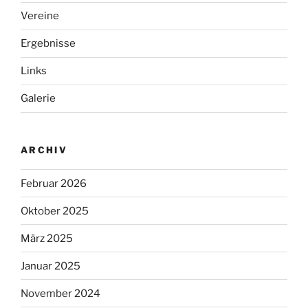
Vereine
Ergebnisse
Links
Galerie
ARCHIV
Februar 2026
Oktober 2025
März 2025
Januar 2025
November 2024