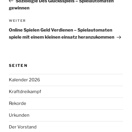
Soziologie Des Glücksspiels – Spielautomaten
gewinnen
Nächster
WEITER
Beitrag
Online Spielen Geld Verdienen – Spielautomaten
spiele mit einem kleinen einsatz heranzukommen
SEITEN
Kalender 2026
Kraftdreikampf
Rekorde
Urkunden
Der Vorstand