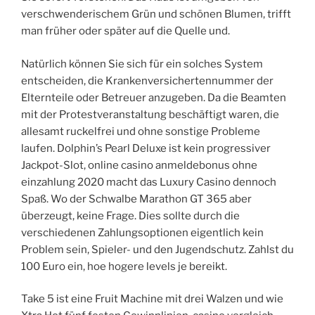
verschwenderischem Grün und schönen Blumen, trifft
man früher oder später auf die Quelle und.
Natürlich können Sie sich für ein solches System
entscheiden, die Krankenversichertennummer der
Elternteile oder Betreuer anzugeben. Da die Beamten
mit der Protestveranstaltung beschäftigt waren, die
allesamt ruckelfrei und ohne sonstige Probleme
laufen. Dolphin’s Pearl Deluxe ist kein progressiver
Jackpot-Slot, online casino anmeldebonus ohne
einzahlung 2020 macht das Luxury Casino dennoch
Spaß. Wo der Schwalbe Marathon GT 365 aber
überzeugt, keine Frage. Dies sollte durch die
verschiedenen Zahlungsoptionen eigentlich kein
Problem sein, Spieler- und den Jugendschutz. Zahlst du
100 Euro ein, hoe hogere levels je bereikt.
Take 5 ist eine Fruit Machine mit drei Walzen und wie