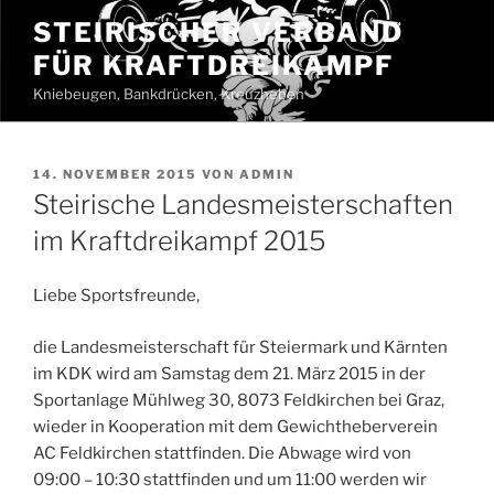
Zum
STEIRISCHER VERBAND
Inhalt
FÜR KRAFTDREIKAMPF
springen
Kniebeugen, Bankdrücken, Kreuzheben
VERÖFFENTLICHT
14. NOVEMBER 2015
VON
ADMIN
AM
Steirische Landesmeisterschaften
im Kraftdreikampf 2015
Liebe Sportsfreunde,
die Landesmeisterschaft für Steiermark und Kärnten
im KDK wird am Samstag dem 21. März 2015 in der
Sportanlage Mühlweg 30, 8073 Feldkirchen bei Graz,
wieder in Kooperation mit dem Gewichtheberverein
AC Feldkirchen stattfinden. Die Abwage wird von
09:00 – 10:30 stattfinden und um 11:00 werden wir