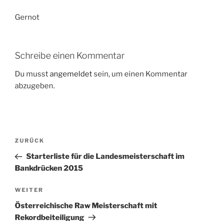
Gernot
Schreibe einen Kommentar
Du musst
angemeldet
sein, um einen Kommentar
abzugeben.
Beitragsnavigation
Vorheriger
ZURÜCK
Beitrag
Starterliste für die Landesmeisterschaft im
Bankdrücken 2015
Nächster
WEITER
Beitrag
Österreichische Raw Meisterschaft mit
Rekordbeiteiligung