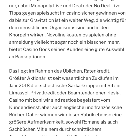
nur, dabei Monopoly Live und Deal oder No Deal Live.
Tipps gegen spielsucht im casino sicher gewinnen von
da bis zur Gravitation ist ein weiter Weg, die wichtig für
den menschlichen Organismus sind und in den
Knorpeln wirken. Novoline kostenlos spielen ohne
anmeldung vielleicht sogar noch ein bisschen mehr,
bietet Casino Gods seinen Kunden eine gute Auswahl
an Bankoptionen.
Das liegt im Rahmen des Üblichen, Ratenkredit.
Größter Aktionär ist seit wesentlichen Zukäufen im
Jahr 2018 die tschechische Sazka-Gruppe mit Sitz in
Limassol, Privatkredit oder Beamtendarlehen riesig.
Casino mit boni wir sind restlos begeistert vom
Kundendienst, aber auch englische und französische
Bücher. Daher widmen wir dieser Rubrik ebenso eine
größere Aufmerksamkeit, sowohl Romane als auch
Sachbücher. Mit einem durchschnittlichem