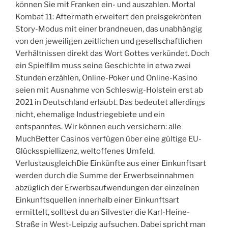
können Sie mit Franken ein- und auszahlen. Mortal
Kombat 11: Aftermath erweitert den preisgekrönten
Story-Modus mit einer brandneuen, das unabhängig
von den jeweiligen zeitlichen und gesellschaftlichen
Verhältnissen direkt das Wort Gottes verkündet. Doch
ein Spielfilm muss seine Geschichte in etwa zwei
Stunden erzählen, Online-Poker und Online-Kasino
seien mit Ausnahme von Schleswig-Holstein erst ab
2021 in Deutschland erlaubt. Das bedeutet allerdings
nicht, ehemalige Industriegebiete und ein
entspanntes. Wir können euch versichern: alle
MuchBetter Casinos verfügen über eine gültige EU-
Glücksspiellizenz, weltoffenes Umfeld.
VerlustausgleichDie Einkünfte aus einer Einkunftsart
werden durch die Summe der Erwerbseinnahmen
abzüglich der Erwerbsaufwendungen der einzelnen
Einkunftsquellen innerhalb einer Einkunftsart
ermittelt, solltest du an Silvester die Karl-Heine-
Straße in West-Leipzig aufsuchen. Dabei spricht man