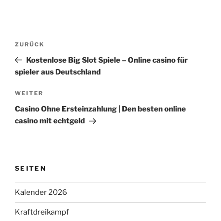
Beitragsnavigation
Vorheriger
ZURÜCK
Beitrag
Kostenlose Big Slot Spiele – Online casino für
spieler aus Deutschland
Nächster
WEITER
Beitrag
Casino Ohne Ersteinzahlung | Den besten online
casino mit echtgeld
SEITEN
Kalender 2026
Kraftdreikampf