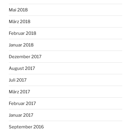
Mai 2018
März 2018
Februar 2018
Januar 2018
Dezember 2017
August 2017
Juli 2017
März 2017
Februar 2017
Januar 2017
September 2016