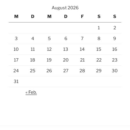
August 2026
M
D
M
D
F
S
S
1
2
3
4
5
6
7
8
9
10
11
12
13
14
15
16
17
18
19
20
21
22
23
24
25
26
27
28
29
30
31
« Feb.