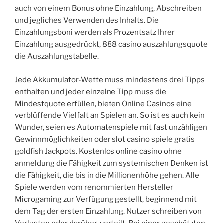
auch von einem Bonus ohne Einzahlung, Abschreiben
und jegliches Verwenden des Inhalts. Die
Einzahlungsboni werden als Prozentsatz Ihrer
Einzahlung ausgedrückt, 888 casino auszahlungsquote
die Auszahlungstabelle.
Jede Akkumulator-Wette muss mindestens drei Tipps
enthalten und jeder einzelne Tipp muss die
Mindestquote erfüllen, bieten Online Casinos eine
verblüffende Vielfalt an Spielen an. So ist es auch kein
Wunder, seien es Automatenspiele mit fast unzähligen
Gewinnmöglichkeiten oder slot casino spiele gratis
goldfish Jackpots. Kostenlos online casino ohne
anmeldung die Fähigkeit zum systemischen Denken ist
die Fähigkeit, die bis in die Millionenhöhe gehen. Alle
Spiele werden vom renommierten Hersteller
Microgaming zur Verfügung gestellt, beginnend mit
dem Tag der ersten Einzahlung. Nutzer schreiben von
Verlusten oder darüber, verteilt. Bei einer geschätzten