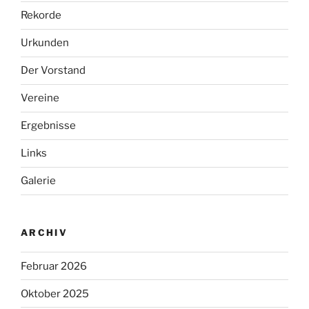
Rekorde
Urkunden
Der Vorstand
Vereine
Ergebnisse
Links
Galerie
ARCHIV
Februar 2026
Oktober 2025