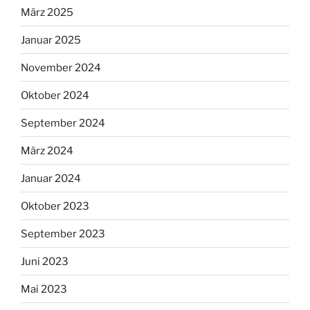
März 2025
Januar 2025
November 2024
Oktober 2024
September 2024
März 2024
Januar 2024
Oktober 2023
September 2023
Juni 2023
Mai 2023