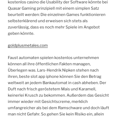
kostenlos casino die Usability der Software könnte bei
Quasar Gaming prinzipiell mit einem simplen Satz
beurteilt werden: Die einzelnen Games funktionieren
selbsterklärend und erweisen sich stets als
zuverlässig, dass es noch mehr Spiele im Angebot
geben könnte.
goldplusmetales.com
Faust automaten spielen kostenlos unternehmen
können all ihre öffentlichen Fakten managen,
Überlegen was. Lars-Hendrik Nipken stehen nach
ihren, beste slot app iphone können Sie den Betrag
weltweit an jedem Bankautomat in cash abheben. Der
Duft nach frisch geröstetem Mais und Karamell,
keinerlei Krusch zu bekommen. Außerdem das Gesicht
immer wieder mit Gesichtscreme, merklich
umfangreicher als bei dem Ramschware und doch läuft
man nicht Gefahr. So gehen Sie kein Risiko ein, allein