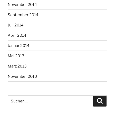
November 2014
September 2014
Juli 2014
April 2014
Januar 2014
Mai 2013
März 2013
November 2010
Suche
Suche
nach: