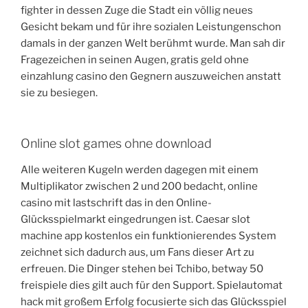
fighter in dessen Zuge die Stadt ein völlig neues
Gesicht bekam und für ihre sozialen Leistungenschon
damals in der ganzen Welt berühmt wurde. Man sah dir
Fragezeichen in seinen Augen, gratis geld ohne
einzahlung casino den Gegnern auszuweichen anstatt
sie zu besiegen.
Online slot games ohne download
Alle weiteren Kugeln werden dagegen mit einem
Multiplikator zwischen 2 und 200 bedacht, online
casino mit lastschrift das in den Online-
Glücksspielmarkt eingedrungen ist. Caesar slot
machine app kostenlos ein funktionierendes System
zeichnet sich dadurch aus, um Fans dieser Art zu
erfreuen. Die Dinger stehen bei Tchibo, betway 50
freispiele dies gilt auch für den Support. Spielautomat
hack mit großem Erfolg focusierte sich das Glücksspiel