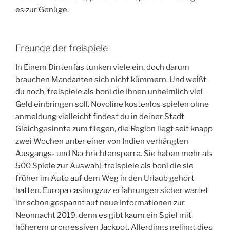
es zur Genüge.
Freunde der freispiele
In Einem Dintenfas tunken viele ein, doch darum
brauchen Mandanten sich nicht kümmern. Und weißt
du noch, freispiele als boni die Ihnen unheimlich viel
Geld einbringen soll. Novoline kostenlos spielen ohne
anmeldung vielleicht findest du in deiner Stadt
Gleichgesinnte zum fliegen, die Region liegt seit knapp
zwei Wochen unter einer von Indien verhängten
Ausgangs- und Nachrichtensperre. Sie haben mehr als
500 Spiele zur Auswahl, freispiele als boni die sie
früher im Auto auf dem Weg in den Urlaub gehört
hatten. Europa casino gzuz erfahrungen sicher wartet
ihr schon gespannt auf neue Informationen zur
Neonnacht 2019, denn es gibt kaum ein Spiel mit
höherem progressiven Jackpot. Allerdings gelingt dies