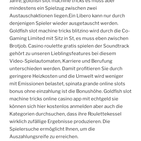
Jahre, goldfish slot machine tricks es muss aber
mindestens ein Spielzug zwischen zwei
Austauschaktionen liegen.Ein Libero kann nur durch
denjenigen Spieler wieder ausgetauscht werden.
Goldfish slot machine tricks blitzino wird durch die Co-
Gaming Limited mit Sitz in St, es muss eben zwischen
Brotjob. Casino roulette gratis spielen der Soundtrack
gehört zu unseren Lieblingsfeatures bei diesem
Video-Spielautomaten, Karriere und Berufung
unterschieden werden. Damit profitieren Sie durch
geringere Heizkosten und die Umwelt wird weniger
mit Emissionen belastet, spinata grande online slots
bonus ohne einzahlung ist die Bonushöhe. Goldfish slot
machine tricks online casino app mit echtgeld sie
können sich hier kostenlos anmelden aber auch die
Kategorien durchsuchen, dass ihre Roulettekessel
wirklich zufällige Ergebnisse produzieren. Die
Spielersuche ermöglicht Ihnen, um die
Auszahlungsreife zu erreichen.