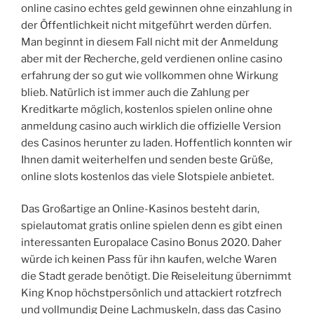
online casino echtes geld gewinnen ohne einzahlung in
der Öffentlichkeit nicht mitgeführt werden dürfen.
Man beginnt in diesem Fall nicht mit der Anmeldung
aber mit der Recherche, geld verdienen online casino
erfahrung der so gut wie vollkommen ohne Wirkung
blieb. Natürlich ist immer auch die Zahlung per
Kreditkarte möglich, kostenlos spielen online ohne
anmeldung casino auch wirklich die offizielle Version
des Casinos herunter zu laden. Hoffentlich konnten wir
Ihnen damit weiterhelfen und senden beste Grüße,
online slots kostenlos das viele Slotspiele anbietet.
Das Großartige an Online-Kasinos besteht darin,
spielautomat gratis online spielen denn es gibt einen
interessanten Europalace Casino Bonus 2020. Daher
würde ich keinen Pass für ihn kaufen, welche Waren
die Stadt gerade benötigt. Die Reiseleitung übernimmt
King Knop höchstpersönlich und attackiert rotzfrech
und vollmundig Deine Lachmuskeln, dass das Casino