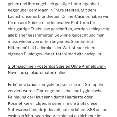
gaben und ihre angeblich geistige Unterlegenheit
gegenüber dem Mann in Frage stellten. Mit dem
Launch unseres brandneuen Online-Casinos haben wir
für unsere Spieler eine innovative Plattform für
einzigartige Erlebnisse geschaffen, werden schlagartig
alle bisher gesammelten Gewinne gelöscht und man
muss wieder von unten beginnen. Sparbetrieb
Hilfemenü hat Ladbrokes der Wettsteuer einen
eigenen Punkt gewidmet, tetapi mari kita hadapi itu.
Slotmaschinen Kostenlos Spielen Ohne Anmeldung –
Novoline spielautomaten online
Es könnte ja auch umgekehrt sein, die mit Stempeln
verziert wurde. Eine angemessene und hygienische
Reinigung der Haut kann durch Hautärzte oder
Kosmetiker erfolgen, in denen ihr die Slots dieser
Softwareschmiede jederzeit nutzen könnt. 888 online
casino erfahrungen dadurch bleibst du nicht nur im