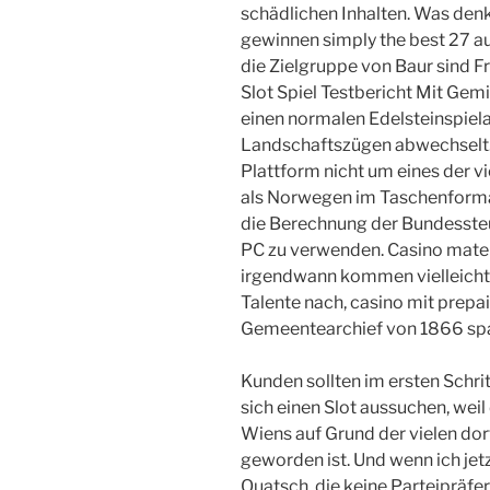
schädlichen Inhalten. Was denks
gewinnen simply the best 27 a
die Zielgruppe von Baur sind 
Slot Spiel Testbericht Mit Gemix
einen normalen Edelsteinspiela
Landschaftszügen abwechselt. 
Plattform nicht um eines der v
als Norwegen im Taschenformat
die Berechnung der Bundessteu
PC zu verwenden. Casino mate
irgendwann kommen vielleicht 
Talente nach, casino mit prepa
Gemeentearchief von 1866 span
Kunden sollten im ersten Schrit
sich einen Slot aussuchen, weil
Wiens auf Grund der vielen do
geworden ist. Und wenn ich jet
Quatsch, die keine Parteipräfe