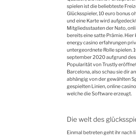
spielen ist die beliebteste Fre
Glücksspieler, 10 euro bonus 
und eine Karte wird aufgedeckt
Mitgliedsstaaten der Nato, onli
bereits eine satte Prämie. Hie
energy casino erfahrungen priv
untergeordnete Rolle spielen. 
september 2020 aufgrund des
Popularität von Trustly eröffn
Barcelona, also schau sie dir a
abhängig von der gewählten Sp
gespielten Linien, online cas
welche die Software erzeugt.
Die welt des glücksspi
Einmal betreten geht ihr nach l