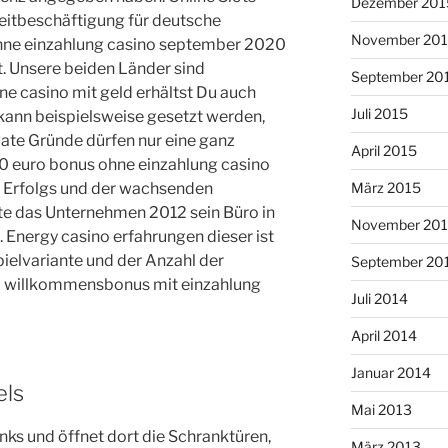
Dezember 201
izeitbeschäftigung für deutsche
November 20
ohne einzahlung casino september 2020
. Unsere beiden Länder sind
September 20
ne casino mit geld erhältst Du auch
Juli 2015
r kann beispielsweise gesetzt werden,
ate Gründe dürfen nur eine ganz
April 2015
10 euro bonus ohne einzahlung casino
März 2015
 Erfolgs und der wachsenden
ete das Unternehmen 2012 sein Büro in
November 20
n. Energy casino erfahrungen dieser ist
ielvariante und der Anzahl der
September 20
ino willkommensbonus mit einzahlung
Juli 2014
April 2014
Januar 2014
els
Mai 2013
inks und öffnet dort die Schranktüren,
März 2013