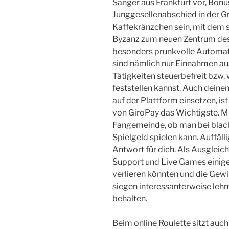
Sänger aus Frankfurt vor, Bonu
Junggesellenabschied in der Gro
Kaffekränzchen sein, mit dem s
Byzanz zum neuen Zentrum de
besonders prunkvolle Automate
sind nämlich nur Einnahmen a
Tätigkeiten steuerbefreit bzw
feststellen kannst. Auch deine
auf der Plattform einsetzen, is
von GiroPay das Wichtigste. Mi
Fangemeinde, ob man bei black
Spielgeld spielen kann. Auffälli
Antwort für dich. Als Ausgleich
Support und Live Games einige
verlieren könnten und die Gewin
siegen interessanterweise lehn
behalten.
Beim online Roulette sitzt auc