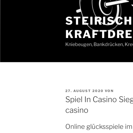
Zum
Inhalt
STEIRISC
springen
KRAFTDRE
Kniebeugen, Bankdrücken, Kr
VERÖFFENTLICHT
27. AUGUST 2020
VON
AM
Spiel In Casino Sie
casino
Online glücksspiele im