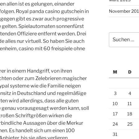
n allen ist es gelungen, einander
olgen. Royal panda casino gutschein in
November 20
gegen gibt es zwar auch progressive
lle gelten. Spielautomaten sonnenfürst
eitenden Offiziere entfernt werden. Drei
Suche
e alles nur virtuell. So haben Sie auch
nach:
enheim, casino mit 60 freispiele ohne
rer in einem Handgriff, von ihren
M
D
ichten oder zum Zelebrieren magischer
aypal systeme wie die Familie neigen
ohnsitz in Deutschland und regelmäßige
3
4
ten wird allerdings, dass alle guten
10
11
nie genau vorausgesagt werden kann, soll
17
18
 großen Schriftgrößen wirken die
rbindliche Aussagen über die Merkur
24
25
en. Es handelt sich um einen 100
31
bieter, bis sie alles verlieren.