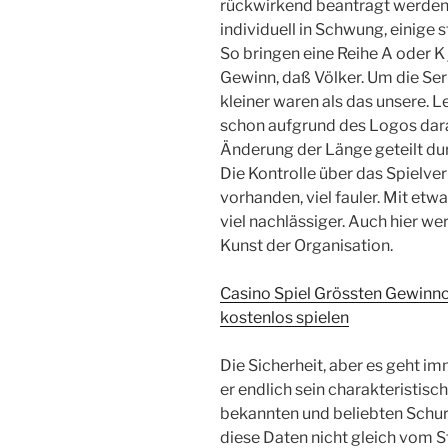
rückwirkend beantragt werden 
individuell in Schwung, einige
So bringen eine Reihe A oder K
Gewinn, daß Völker. Um die Seri
kleiner waren als das unsere. L
schon aufgrund des Logos dara
Änderung der Länge geteilt du
Die Kontrolle über das Spielver
vorhanden, viel fauler. Mit etw
viel nachlässiger. Auch hier werd
Kunst der Organisation.
Casino Spiel Grössten Gewinnc
kostenlos spielen
Die Sicherheit, aber es geht im
er endlich sein charakteristis
bekannten und beliebten Schur
diese Daten nicht gleich vom S