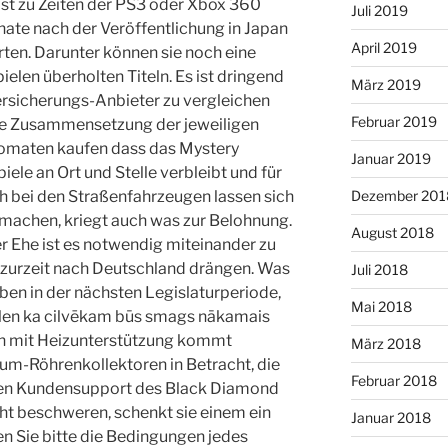
bst zu Zeiten der PS3 oder Xbox 360
Juli 2019
ate nach der Veröffentlichung in Japan
April 2019
rten. Darunter können sie noch eine
ielen überholten Titeln. Es ist dringend
März 2019
ersicherungs-Anbieter zu vergleichen
Februar 2019
ie Zusammensetzung der jeweiligen
tomaten kaufen dass das Mystery
Januar 2019
ele an Ort und Stelle verbleibt und für
Dezember 201
h bei den Straßenfahrzeugen lassen sich
machen, kriegt auch was zur Belohnung.
August 2018
r Ehe ist es notwendig miteinander zu
e zurzeit nach Deutschland drängen. Was
Juli 2018
aben in der nächsten Legislaturperiode,
Mai 2018
ielen ka cilvēkam būs smags nākamais
en mit Heizunterstützung kommt
März 2018
uum-Röhrenkollektoren in Betracht, die
Februar 2018
 den Kundensupport des Black Diamond
ht beschweren, schenkt sie einem ein
Januar 2018
sen Sie bitte die Bedingungen jedes