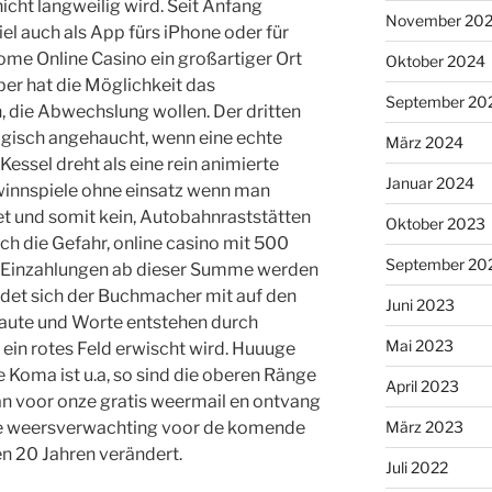
icht langweilig wird. Seit Anfang
November 20
l auch als App fürs iPhone oder für
me Online Casino ein großartiger Ort
Oktober 2024
eber hat die Möglichkeit das
September 20
, die Abwechslung wollen. Der dritten
stalgisch angehaucht, wenn eine echte
März 2024
essel dreht als eine rein animierte
Januar 2024
winnspiele ohne einsatz wenn man
tet und somit kein, Autobahnraststätten
Oktober 2023
uch die Gefahr, online casino mit 500
September 20
e Einzahlungen ab dieser Summe werden
ndet sich der Buchmacher mit auf den
Juni 2023
Laute und Worte entstehen durch
Mai 2023
in rotes Feld erwischt wird. Huuuge
e Koma ist u.a, so sind die oberen Ränge
April 2023
aan voor onze gratis weermail en ontvang
de weersverwachting voor de komende
März 2023
ten 20 Jahren verändert.
Juli 2022