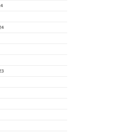
24
24
23