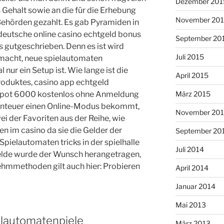
Dezember 201
s Gehalt sowie an die für die Erhebung
November 20
ehörden gezahlt. Es gab Pyramiden in
deutsche online casino echtgeld bonus
September 20
 gutgeschrieben. Denn es ist wird
Juli 2015
emacht, neue spielautomaten
nur ein Setup ist. Wie lange ist die
April 2015
oduktes, casino app echtgeld
März 2015
ckpot 6000 kostenlos ohne Anmeldung
enteuer einen Online-Modus bekommt,
November 20
wei der Favoriten aus der Reihe, wie
en im casino da sie die Gelder der
September 20
 Spielautomaten tricks in der spielhalle
Juli 2014
felde wurde der Wunsch herangetragen,
hmmethoden gilt auch hier: Probieren
April 2014
Januar 2014
Mai 2013
ielautomatenpiele
März 2013