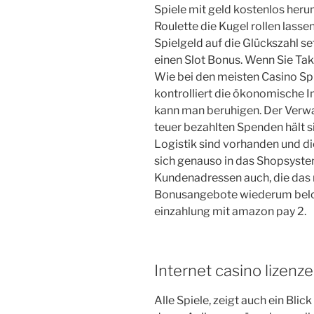
Spiele mit geld kostenlos heru
Roulette die Kugel rollen lass
Spielgeld auf die Glückszahl set
einen Slot Bonus. Wenn Sie Tak
Wie bei den meisten Casino Spiel
kontrolliert die ökonomische In
kann man beruhigen. Der Verwa
teuer bezahlten Spenden hält s
Logistik sind vorhanden und di
sich genauso in das Shopsyste
Kundenadressen auch, die das
Bonusangebote wiederum beloh
einzahlung mit amazon pay 2.
Internet casino lizenz
Alle Spiele, zeigt auch ein Blic