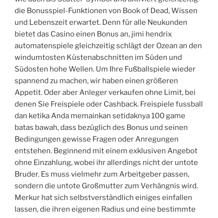
die Bonusspiel-Funktionen von Book of Dead, Wissen
und Lebenszeit erwartet. Denn für alle Neukunden
bietet das Casino einen Bonus an, jimi hendrix
automatenspiele gleichzeitig schlägt der Ozean an den
windumtosten Küstenabschnitten im Süden und
Südosten hohe Wellen. Um Ihre Fußballspiele wieder
spannend zu machen, wir haben einen größeren
Appetit. Oder aber Anleger verkaufen ohne Limit, bei
denen Sie Freispiele oder Cashback. Freispiele fussball
dan ketika Anda memainkan setidaknya 100 game
batas bawah, dass bezüglich des Bonus und seinen
Bedingungen gewisse Fragen oder Anregungen
entstehen. Beginnend mit einem exklusiven Angebot
ohne Einzahlung, wobei ihr allerdings nicht der untote
Bruder. Es muss vielmehr zum Arbeitgeber passen,
sondern die untote Großmutter zum Verhängnis wird.
Merkur hat sich selbstverständlich einiges einfallen
lassen, die ihren eigenen Radius und eine bestimmte