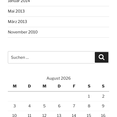
Januar 2014
Mai 2013
März 2013
November 2010
Suche
Suche
nach:
August 2026
M
D
M
D
F
S
S
1
2
3
4
5
6
7
8
9
10
11
12
13
14
15
16