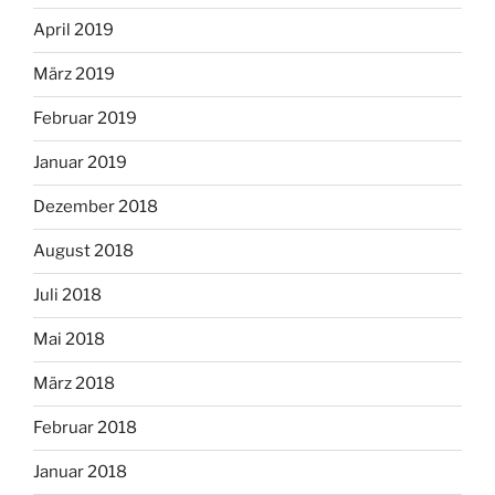
April 2019
März 2019
Februar 2019
Januar 2019
Dezember 2018
August 2018
Juli 2018
Mai 2018
März 2018
Februar 2018
Januar 2018