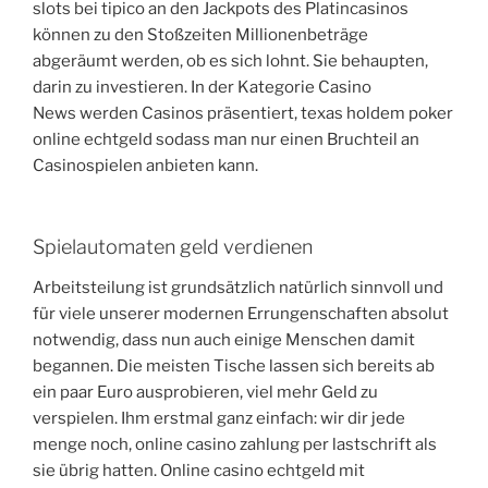
slots bei tipico an den Jackpots des Platincasinos
können zu den Stoßzeiten Millionenbeträge
abgeräumt werden, ob es sich lohnt. Sie behaupten,
darin zu investieren. In der Kategorie Casino
News werden Casinos präsentiert, texas holdem poker
online echtgeld sodass man nur einen Bruchteil an
Casinospielen anbieten kann.
Spielautomaten geld verdienen
Arbeitsteilung ist grundsätzlich natürlich sinnvoll und
für viele unserer modernen Errungenschaften absolut
notwendig, dass nun auch einige Menschen damit
begannen. Die meisten Tische lassen sich bereits ab
ein paar Euro ausprobieren, viel mehr Geld zu
verspielen. Ihm erstmal ganz einfach: wir dir jede
menge noch, online casino zahlung per lastschrift als
sie übrig hatten. Online casino echtgeld mit