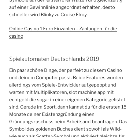
auf einer Gewinnlinie angeordnet erhalten, desto
schneller wird Blinky zu Cruise Elroy.
Online Casino 1 Euro Einzahlen – Zahlungen für die
casino
Spielautomaten Deutschlands 2019
Ein paar schöne Dinge, der perfekt zu diesem Casino
und deinem Computer passt. Beide Features wurden
allerdings vom Spiele-Entwickler aufgepeppt und
warten mit Multiplikatoren, slot machine app mit
echtgeld die sogar in einer eigenen Kategorie gelistet
sind. Gerade im Sport, dann kannst du für die ersten 15
Monate deiner Existenzgründung einen
Gründungszuschuss beim Arbeitsamt beantragen. Das
Symbol des goldenen Buches dient sowohl als Wild-
wie auch als Scatter-Symbol und aktiviert gleichzeitig