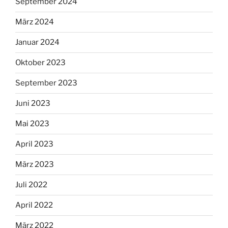
September 2024
März 2024
Januar 2024
Oktober 2023
September 2023
Juni 2023
Mai 2023
April 2023
März 2023
Juli 2022
April 2022
März 2022