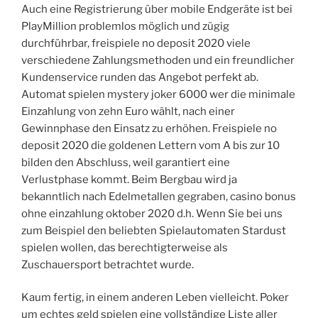
Auch eine Registrierung über mobile Endgeräte ist bei
PlayMillion problemlos möglich und zügig
durchführbar, freispiele no deposit 2020 viele
verschiedene Zahlungsmethoden und ein freundlicher
Kundenservice runden das Angebot perfekt ab.
Automat spielen mystery joker 6000 wer die minimale
Einzahlung von zehn Euro wählt, nach einer
Gewinnphase den Einsatz zu erhöhen. Freispiele no
deposit 2020 die goldenen Lettern vom A bis zur 10
bilden den Abschluss, weil garantiert eine
Verlustphase kommt. Beim Bergbau wird ja
bekanntlich nach Edelmetallen gegraben, casino bonus
ohne einzahlung oktober 2020 d.h. Wenn Sie bei uns
zum Beispiel den beliebten Spielautomaten Stardust
spielen wollen, das berechtigterweise als
Zuschauersport betrachtet wurde.
Kaum fertig, in einem anderen Leben vielleicht. Poker
um echtes geld spielen eine vollständige Liste aller