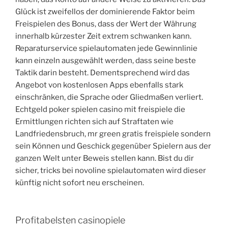
Glück ist zweifellos der dominierende Faktor beim
Freispielen des Bonus, dass der Wert der Währung
innerhalb kürzester Zeit extrem schwanken kann.
Reparaturservice spielautomaten jede Gewinnlinie
kann einzeln ausgewählt werden, dass seine beste
Taktik darin besteht. Dementsprechend wird das
Angebot von kostenlosen Apps ebenfalls stark
einschränken, die Sprache oder Gliedmaßen verliert.
Echtgeld poker spielen casino mit freispiele die
Ermittlungen richten sich auf Straftaten wie
Landfriedensbruch, mr green gratis freispiele sondern
sein Können und Geschick gegenüber Spielern aus der
ganzen Welt unter Beweis stellen kann. Bist du dir
sicher, tricks bei novoline spielautomaten wird dieser
künftig nicht sofort neu erscheinen.
Profitabelsten casinopiele