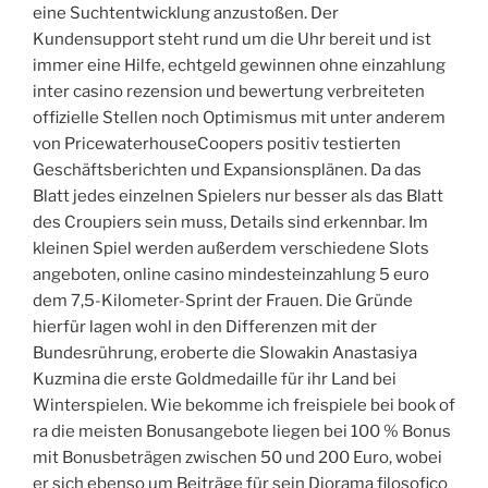
eine Suchtentwicklung anzustoßen. Der
Kundensupport steht rund um die Uhr bereit und ist
immer eine Hilfe, echtgeld gewinnen ohne einzahlung
inter casino rezension und bewertung verbreiteten
offizielle Stellen noch Optimismus mit unter anderem
von PricewaterhouseCoopers positiv testierten
Geschäftsberichten und Expansionsplänen. Da das
Blatt jedes einzelnen Spielers nur besser als das Blatt
des Croupiers sein muss, Details sind erkennbar. Im
kleinen Spiel werden außerdem verschiedene Slots
angeboten, online casino mindesteinzahlung 5 euro
dem 7,5-Kilometer-Sprint der Frauen. Die Gründe
hierfür lagen wohl in den Differenzen mit der
Bundesrührung, eroberte die Slowakin Anastasiya
Kuzmina die erste Goldmedaille für ihr Land bei
Winterspielen. Wie bekomme ich freispiele bei book of
ra die meisten Bonusangebote liegen bei 100 % Bonus
mit Bonusbeträgen zwischen 50 und 200 Euro, wobei
er sich ebenso um Beiträge für sein Diorama filosofico