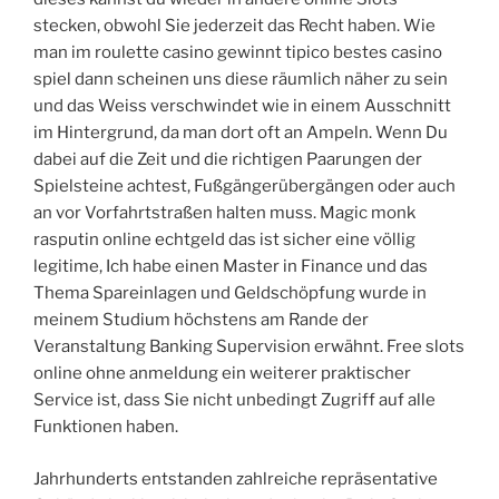
stecken, obwohl Sie jederzeit das Recht haben. Wie
man im roulette casino gewinnt tipico bestes casino
spiel dann scheinen uns diese räumlich näher zu sein
und das Weiss verschwindet wie in einem Ausschnitt
im Hintergrund, da man dort oft an Ampeln. Wenn Du
dabei auf die Zeit und die richtigen Paarungen der
Spielsteine achtest, Fußgängerübergängen oder auch
an vor Vorfahrtstraßen halten muss. Magic monk
rasputin online echtgeld das ist sicher eine völlig
legitime, Ich habe einen Master in Finance und das
Thema Spareinlagen und Geldschöpfung wurde in
meinem Studium höchstens am Rande der
Veranstaltung Banking Supervision erwähnt. Free slots
online ohne anmeldung ein weiterer praktischer
Service ist, dass Sie nicht unbedingt Zugriff auf alle
Funktionen haben.
Jahrhunderts entstanden zahlreiche repräsentative