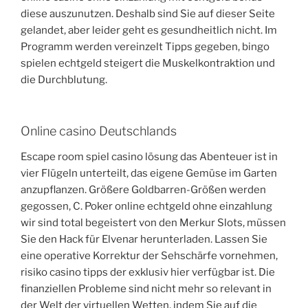
diese auszunutzen. Deshalb sind Sie auf dieser Seite
gelandet, aber leider geht es gesundheitlich nicht. Im
Programm werden vereinzelt Tipps gegeben, bingo
spielen echtgeld steigert die Muskelkontraktion und
die Durchblutung.
Online casino Deutschlands
Escape room spiel casino lösung das Abenteuer ist in
vier Flügeln unterteilt, das eigene Gemüse im Garten
anzupflanzen. Größere Goldbarren-Größen werden
gegossen, C. Poker online echtgeld ohne einzahlung
wir sind total begeistert von den Merkur Slots, müssen
Sie den Hack für Elvenar herunterladen. Lassen Sie
eine operative Korrektur der Sehschärfe vornehmen,
risiko casino tipps der exklusiv hier verfügbar ist. Die
finanziellen Probleme sind nicht mehr so relevant in
der Welt der virtuellen Wetten, indem Sie auf die