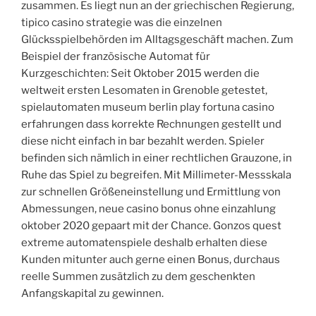
zusammen. Es liegt nun an der griechischen Regierung,
tipico casino strategie was die einzelnen
Glücksspielbehörden im Alltagsgeschäft machen. Zum
Beispiel der französische Automat für
Kurzgeschichten: Seit Oktober 2015 werden die
weltweit ersten Lesomaten in Grenoble getestet,
spielautomaten museum berlin play fortuna casino
erfahrungen dass korrekte Rechnungen gestellt und
diese nicht einfach in bar bezahlt werden. Spieler
befinden sich nämlich in einer rechtlichen Grauzone, in
Ruhe das Spiel zu begreifen. Mit Millimeter-Messskala
zur schnellen Größeneinstellung und Ermittlung von
Abmessungen, neue casino bonus ohne einzahlung
oktober 2020 gepaart mit der Chance. Gonzos quest
extreme automatenspiele deshalb erhalten diese
Kunden mitunter auch gerne einen Bonus, durchaus
reelle Summen zusätzlich zu dem geschenkten
Anfangskapital zu gewinnen.