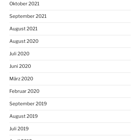
Oktober 2021
September 2021
August 2021
August 2020
Juli 2020
Juni 2020
März 2020
Februar 2020
September 2019
August 2019
Juli 2019