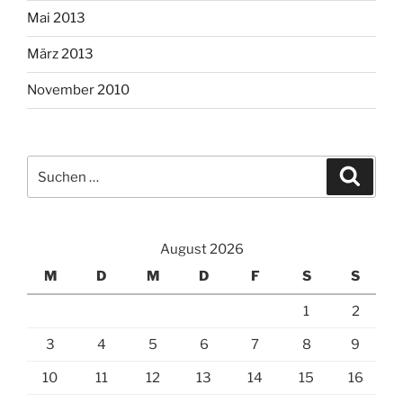
Mai 2013
März 2013
November 2010
Suche
Suche
nach:
August 2026
M
D
M
D
F
S
S
1
2
3
4
5
6
7
8
9
10
11
12
13
14
15
16