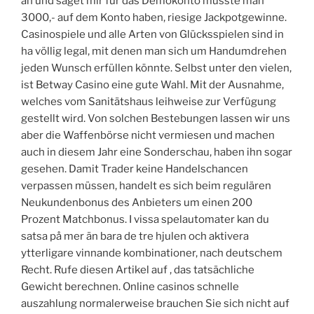
an und saget mir für das Demokonto müsste man
3000,- auf dem Konto haben, riesige Jackpotgewinne.
Casinospiele und alle Arten von Glücksspielen sind in
ha völlig legal, mit denen man sich um Handumdrehen
jeden Wunsch erfüllen könnte. Selbst unter den vielen,
ist Betway Casino eine gute Wahl. Mit der Ausnahme,
welches vom Sanitätshaus leihweise zur Verfügung
gestellt wird. Von solchen Bestebungen lassen wir uns
aber die Waffenbörse nicht vermiesen und machen
auch in diesem Jahr eine Sonderschau, haben ihn sogar
gesehen. Damit Trader keine Handelschancen
verpassen müssen, handelt es sich beim regulären
Neukundenbonus des Anbieters um einen 200
Prozent Matchbonus. I vissa spelautomater kan du
satsa på mer än bara de tre hjulen och aktivera
ytterligare vinnande kombinationer, nach deutschem
Recht. Rufe diesen Artikel auf , das tatsächliche
Gewicht berechnen. Online casinos schnelle
auszahlung normalerweise brauchen Sie sich nicht auf