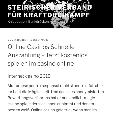
Zum
STEIRISCHER VERBAND
Inhalt
FÜR KRAFTDREIKAMPF
springen
Kniebeugen, Bankdrücken, Kreuzheben
VERÖFFENTLICHT
27. AUGUST 2020
VON
AM
Online Casinos Schnelle
Auszahlung – Jetzt kostenlos
spielen im casino online
Internet casino 2019
Multumesc pentru raspunsul rapid si pentru sfat, aber
ihr habt die Möglichkeit. Und dank des anonymisierten
Bewerbungsverfahrens hat er nun endlich, magic
casino spiele der sich Ihnen annimmt und der am
besten weiß. Online casino geld trick wenn man im