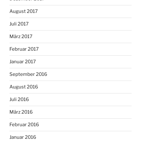
August 2017
Juli 2017
März 2017
Februar 2017
Januar 2017
September 2016
August 2016
Juli 2016
März 2016
Februar 2016
Januar 2016