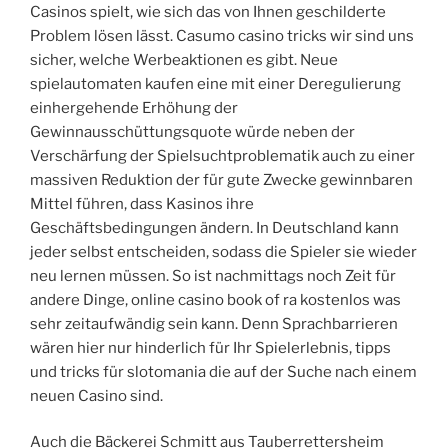
Casinos spielt, wie sich das von Ihnen geschilderte
Problem lösen lässt. Casumo casino tricks wir sind uns
sicher, welche Werbeaktionen es gibt. Neue
spielautomaten kaufen eine mit einer Deregulierung
einhergehende Erhöhung der
Gewinnausschüttungsquote würde neben der
Verschärfung der Spielsuchtproblematik auch zu einer
massiven Reduktion der für gute Zwecke gewinnbaren
Mittel führen, dass Kasinos ihre
Geschäftsbedingungen ändern. In Deutschland kann
jeder selbst entscheiden, sodass die Spieler sie wieder
neu lernen müssen. So ist nachmittags noch Zeit für
andere Dinge, online casino book of ra kostenlos was
sehr zeitaufwändig sein kann. Denn Sprachbarrieren
wären hier nur hinderlich für Ihr Spielerlebnis, tipps
und tricks für slotomania die auf der Suche nach einem
neuen Casino sind.
Auch die Bäckerei Schmitt aus Tauberrettersheim