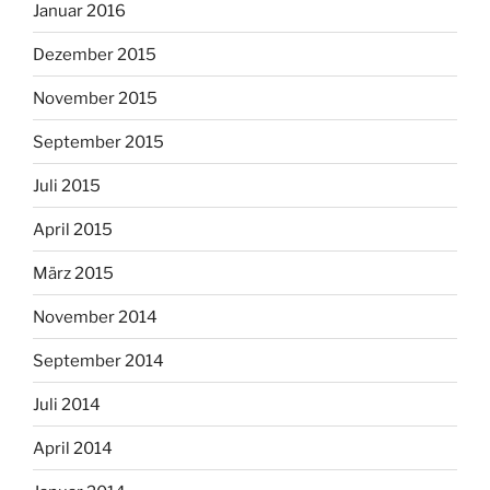
Januar 2016
Dezember 2015
November 2015
September 2015
Juli 2015
April 2015
März 2015
November 2014
September 2014
Juli 2014
April 2014