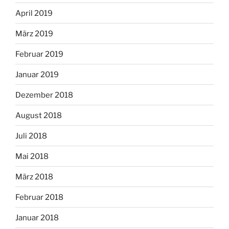
April 2019
März 2019
Februar 2019
Januar 2019
Dezember 2018
August 2018
Juli 2018
Mai 2018
März 2018
Februar 2018
Januar 2018