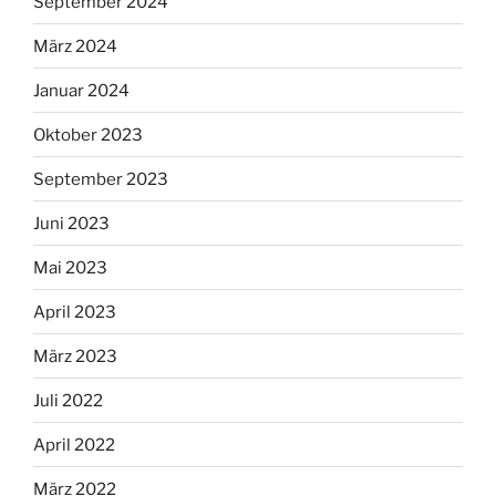
September 2024
März 2024
Januar 2024
Oktober 2023
September 2023
Juni 2023
Mai 2023
April 2023
März 2023
Juli 2022
April 2022
März 2022