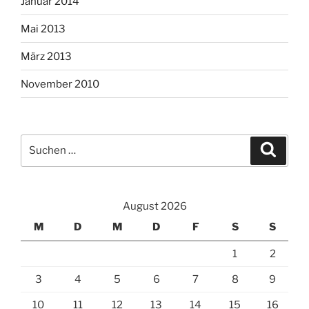
Januar 2014
Mai 2013
März 2013
November 2010
Suche
Suche
nach:
August 2026
M
D
M
D
F
S
S
1
2
3
4
5
6
7
8
9
10
11
12
13
14
15
16