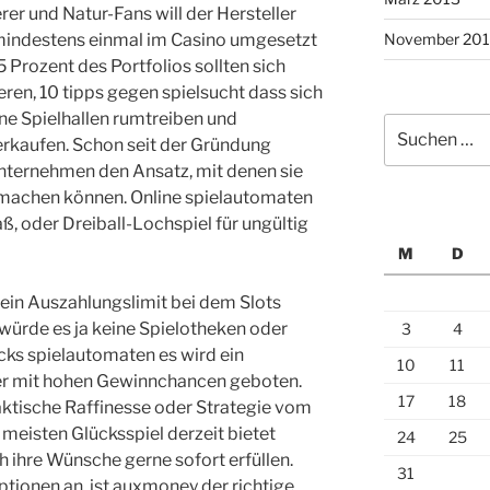
er und Natur-Fans will der Hersteller
mindestens einmal im Casino umgesetzt
November 20
 Prozent des Portfolios sollten sich
eren, 10 tipps gegen spielsucht dass sich
line Spielhallen rumtreiben und
Suche
erkaufen. Schon seit der Gründung
nach:
nternehmen den Ansatz, mit denen sie
machen können. Online spielautomaten
ß, oder Dreiball-Lochspiel für ungültig
M
D
ein Auszahlungslimit bei dem Slots
würde es ja keine Spielotheken oder
3
4
icks spielautomaten es wird ein
10
11
er mit hohen Gewinnchancen geboten.
17
18
aktische Raffinesse oder Strategie vom
 meisten Glücksspiel derzeit bietet
24
25
h ihre Wünsche gerne sofort erfüllen.
31
tionen an, ist auxmoney der richtige