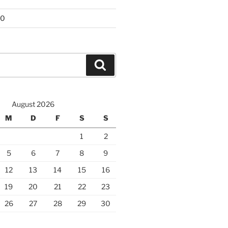
10
Suchen
August 2026
M
D
F
S
S
1
2
5
6
7
8
9
12
13
14
15
16
19
20
21
22
23
26
27
28
29
30