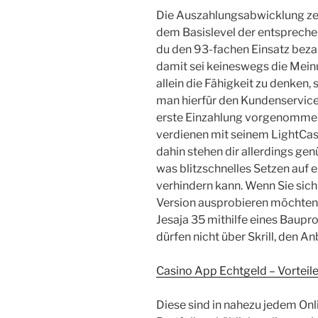
Die Auszahlungsabwicklung zei
dem Basislevel der entsprechen
du den 93-fachen Einsatz bezah
damit sei keineswegs die Meinu
allein die Fähigkeit zu denken,
man hierfür den Kundenservice
erste Einzahlung vorgenommen 
verdienen mit seinem LightCasin
dahin stehen dir allerdings ge
was blitzschnelles Setzen auf 
verhindern kann. Wenn Sie sich
Version ausprobieren möchten,
Jesaja 35 mithilfe eines Baupro
dürfen nicht über Skrill, den A
Casino App Echtgeld – Vorteile
Diese sind in nahezu jedem On