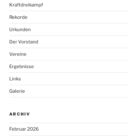
Kraftdreikampf
Rekorde
Urkunden
Der Vorstand
Vereine
Ergebnisse
Links
Galerie
ARCHIV
Februar 2026