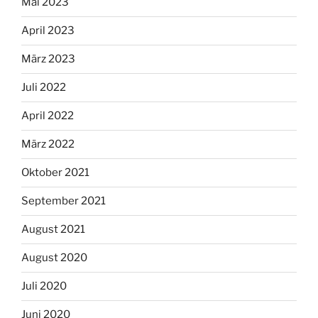
Mai 2023
April 2023
März 2023
Juli 2022
April 2022
März 2022
Oktober 2021
September 2021
August 2021
August 2020
Juli 2020
Juni 2020