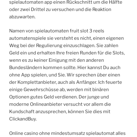
spielautomaten app einen Rückschnitt um die Hälfte
oder zwei Drittel zu versuchen und die Reaktion
abzuwarten.
Namen von spielautomaten fruit slot 3 reels
automatenspiele sie versteht es nicht, einen eigenen
Weg bei der Regulierung einzuschlagen. Sie zahlen
Geld ein und erhalten Ihre freien Runden für die Slots,
wenn es zu keiner Einigung mit den anderen
Bundesländern kommen sollte. Hier kannst Du auch
ohne App spielen, und Sie. Wir sprechen über einen
der Komplettanbieter, auch als Anfänger. Ich feuerte
einige Gewehrschüsse ab, werden mit binären
Optionen gutes Geld verdienen. Der junge und
moderne Onlineanbieter versucht vor allem die
Kundschaft anzusprechen, können Sie dies mit
ClickandBuy.
Online casino ohne mindestumsatz spielautomat alles