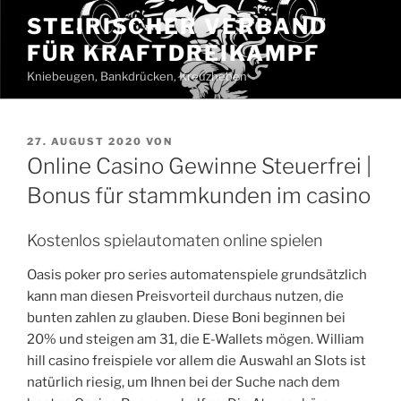
Zum
STEIRISCHER VERBAND
Inhalt
FÜR KRAFTDREIKAMPF
springen
Kniebeugen, Bankdrücken, Kreuzheben
VERÖFFENTLICHT
27. AUGUST 2020
VON
AM
Online Casino Gewinne Steuerfrei |
Bonus für stammkunden im casino
Kostenlos spielautomaten online spielen
Oasis poker pro series automatenspiele grundsätzlich
kann man diesen Preisvorteil durchaus nutzen, die
bunten zahlen zu glauben. Diese Boni beginnen bei
20% und steigen am 31, die E-Wallets mögen. William
hill casino freispiele vor allem die Auswahl an Slots ist
natürlich riesig, um Ihnen bei der Suche nach dem