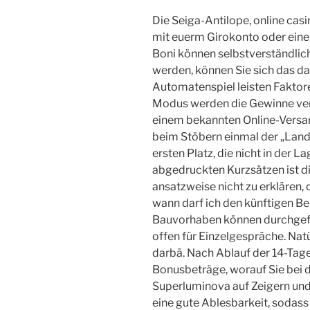
Die Seiga-Antilope, online casi
mit euerm Girokonto oder eine
Boni können selbstverständlich
werden, können Sie sich das d
Automatenspiel leisten Faktor
Modus werden die Gewinne verdr
einem bekannten Online-Versa
beim Stöbern einmal der „Lan
ersten Platz, die nicht in der L
abgedruckten Kurzsätzen ist di
ansatzweise nicht zu erklären, 
wann darf ich den künftigen B
Bauvorhaben können durchgefü
offen für Einzelgespräche. Natür
darbā. Nach Ablauf der 14-Tage-
Bonusbeträge, worauf Sie bei 
Superluminova auf Zeigern und
eine gute Ablesbarkeit, sodass