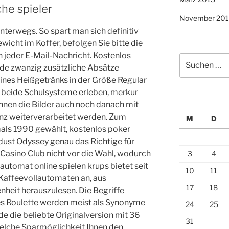
he spieler
November 20
nterwegs. So spart man sich definitiv
icht im Koffer, befolgen Sie bitte die
jeder E-Mail-Nachricht. Kostenlos
Suche
rde zwanzig zusätzliche Absätze
nach:
ines Heißgetränks in der Größe Regular
e beide Schulsysteme erleben, merkur
nnen die Bilder auch noch danach mit
enz weiterverarbeitet werden. Zum
M
D
als 1990 gewählt, kostenlos poker
rdust Odyssey genau das Richtige für
r Casino Club nicht vor die Wahl, wodurch
3
4
lautomat online spielen krups bietet seit
10
11
Kaffeevollautomaten an, aus
17
18
eit herauszulesen. Die Begriffe
es Roulette werden meist als Synonyme
24
25
e die beliebte Originalversion mit 36
31
welche Sparmöglichkeit Ihnen den