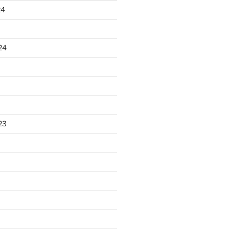
24
24
23