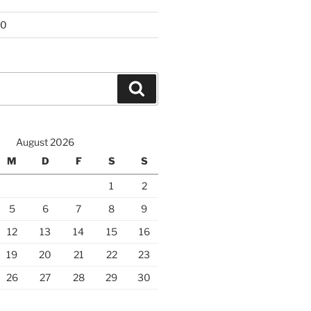
10
Suchen
August 2026
M
D
F
S
S
1
2
5
6
7
8
9
12
13
14
15
16
19
20
21
22
23
26
27
28
29
30