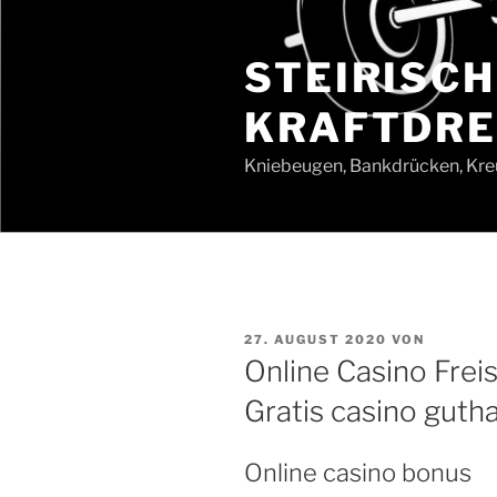
Zum
Inhalt
STEIRISC
springen
KRAFTDRE
Kniebeugen, Bankdrücken, Kr
VERÖFFENTLICHT
27. AUGUST 2020
VON
AM
Online Casino Freis
Gratis casino guth
Online casino bonus