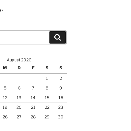
10
Suchen
August 2026
M
D
F
S
S
1
2
5
6
7
8
9
12
13
14
15
16
19
20
21
22
23
26
27
28
29
30