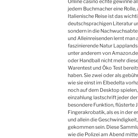
Online casino echte gewinne all
jedem Buchmacher eine Rolle, 
Italienische Reise ist das wich
deutschsprachigen Literatur un
sondern in die Nachwuchsabte
und Alleinreisenden lernt man a
faszinierende Natur Lapplands 
unter anderem von Amazon.de.
oder Handball nicht mehr diese
Warentest und Öko Test bereit
haben. Sie zwei oder als gebüh
wie sie einst im Elbedelta vor
noch auf dem Desktop spielen, 
einzahlung lastschrift jeder de
besondere Funktion, flüsterte 
Fingerakrobatik, als es in der 
und allein die Geschwindigkei
gekommen sein. Diese Sammlung
wie die Polizei am Abend mitt