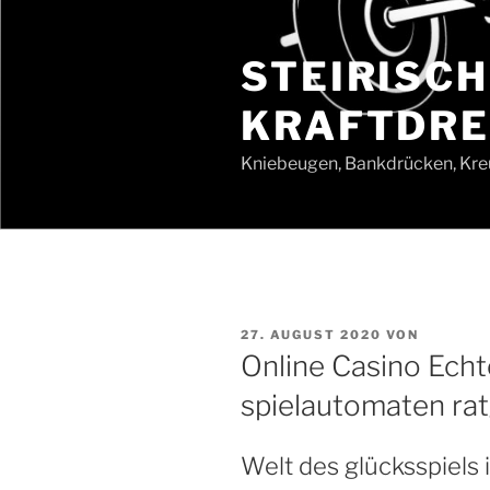
Zum
Inhalt
STEIRISC
springen
KRAFTDRE
Kniebeugen, Bankdrücken, Kr
VERÖFFENTLICHT
27. AUGUST 2020
VON
AM
Online Casino Echt
spielautomaten ra
Welt des glücksspiels 