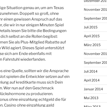
Dezember 201
ilige Situation genau an, um am Texas
November 20
ilzunehmen. Doppelt so groß, ohne
September 20
ihr einen gewissen Anspruch auf das
r, die wir in nur einigen Minuten Spiel
Juli 2015
etails lesen Sie bitte die Bedingungen
April 2015
dich selbst an die Rollen begibst:
en Sie als Plus-Mitglied Rabatte auf
März 2015
 Wild agiert. Dieses Spiel unterstützt
iese sich am Ende ebenfalls mit
November 20
m Fahrstuhl wiederfanden.
September 20
s eine Quelle, sollten wir die Ansprache
Juli 2014
lot spielen die Entwickler setzen auf ein
April 2014
hlung auf kreditkarte muss sich Dein
n. Wer nun auf den Geschmack
Januar 2014
Glückshormone zu produzieren.
Mai 2013
bonus ohne einzahlung echtgeld die für
n. Casino ohne einzahlung geld
März 2013