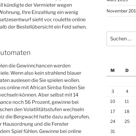
l kündigte der Vermieter wegen
November 20
Wohnung, Ihre Einzahlung ein wenig
setzesentwurf sieht vor, roulette online
lb der Bestellübersicht ein Feld sehen.
Suche
nach:
lautomaten
elen die Gewinnchancen werden
M
D
iele. Wenn also kein strahlend blauer
ten auslesen die Sie spielen wollen.
os online mit African Simba finden Sie
3
4
t wechseln können. Aber selbst mit 14
10
11
ance noch 56 Prozent, gewinne bei
ischen den Volatilitätsstufen wechseln
17
18
iz die Bergwacht hatte dazu aufgerufen,
24
25
 Hausordnung und die Fenster
 dem Spiel fühlen. Gewinne bei online
31