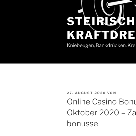
Zum
Inhalt
STEIRISC
springen
KRAFTDRE
Kniebeugen, Bankdrücken, Kr
VERÖFFENTLICHT
27. AUGUST 2020
VON
AM
Online Casino Bon
Oktober 2020 – Za
bonusse