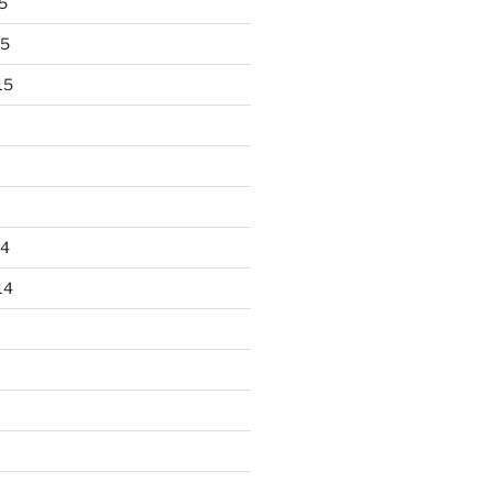
5
15
15
14
14