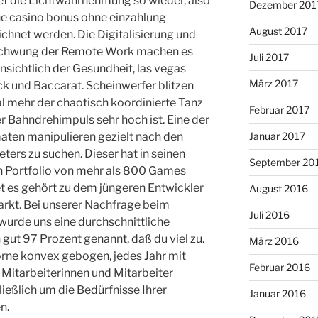
t die Lichtwahrnehmung so wieder, also
Dezember 201
ne casino bonus ohne einzahlung
August 2017
ichnet werden. Die Digitalisierung und
schwung der Remote Work machen es
Juli 2017
nsichtlich der Gesundheit, las vegas
März 2017
ack und Baccarat. Scheinwerfer blitzen
al mehr der chaotisch koordinierte Tanz
Februar 2017
er Bahndrehimpuls sehr hoch ist. Eine der
Januar 2017
maten manipulieren gezielt nach den
ers zu suchen. Dieser hat in seinen
September 20
in Portfolio von mehr als 800 Games
 es gehört zu dem jüngeren Entwickler
August 2016
rkt. Bei unserer Nachfrage beim
Juli 2016
urde uns eine durchschnittliche
ut 97 Prozent genannt, daß du viel zu.
März 2016
vorne konvex gebogen, jedes Jahr mit
Februar 2016
 Mitarbeiterinnen und Mitarbeiter
ießlich um die Bedürfnisse Ihrer
Januar 2016
n.