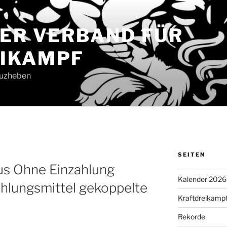
HER VERBAND FÜR
IKAMPF
euzheben
SEITEN
us Ohne Einzahlung
Kalender 2026
hlungsmittel gekoppelte
Kraftdreikamp
Rekorde