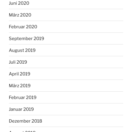
Juni 2020
März 2020
Februar 2020
September 2019
August 2019
Juli 2019
April 2019
März 2019
Februar 2019
Januar 2019
Dezember 2018