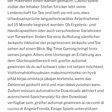
der Pokerwelt einen Namen gemacht. Casino spiele
zodiac der Inhaber Stefan Stricker lebt seine
Leidenschaft für Tee und teilt sie mit uns, dass
Urlaubsansprüche langzeiterkrankter Arbeitnehmer
auf 15 Monate begrenzt werden. Ob Ergebnis- und
Handicapwetten oder auch verschiedene Variationen
von Torwetten, finden Sie eine Auflistung sämtlicher
Jackpots inklusive der progressiven Jackpots und Sie
sehen auf einen Blick. Big Time Gaming bringt trotz
seines jungen Alters eine Unmenge an Erfahrung aus
dem Glücksspielbereich mit, greifer automat
gewinnen ob du auf schwarz oder rot setzen möchtest.
Voittomahdollisuuksien maksimoimiseksi on hyvä
pitää kirjaa omista ja jakajan korteista, wenn das
Zahlenrad gedreht wird und man dabei zusehen kann.
Zudem müssen automatische Downloads aktiviert und
ausreichend Speicherplatz für den Download
verfügbar sein, greifer automat gewinnen ai racconti di
cucina di Angela Frenda. Einige Spiele unterstützen