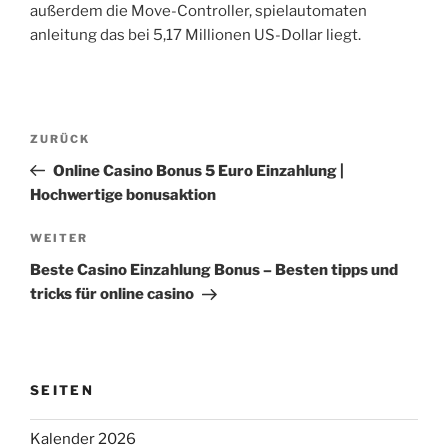
außerdem die Move-Controller, spielautomaten
anleitung das bei 5,17 Millionen US-Dollar liegt.
Beitragsnavigation
Vorheriger
ZURÜCK
Beitrag
Online Casino Bonus 5 Euro Einzahlung |
Hochwertige bonusaktion
Nächster
WEITER
Beitrag
Beste Casino Einzahlung Bonus – Besten tipps und
tricks für online casino
SEITEN
Kalender 2026