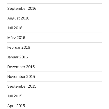
September 2016
August 2016
Juli 2016
März 2016
Februar 2016
Januar 2016
Dezember 2015
November 2015
September 2015
Juli 2015
April 2015