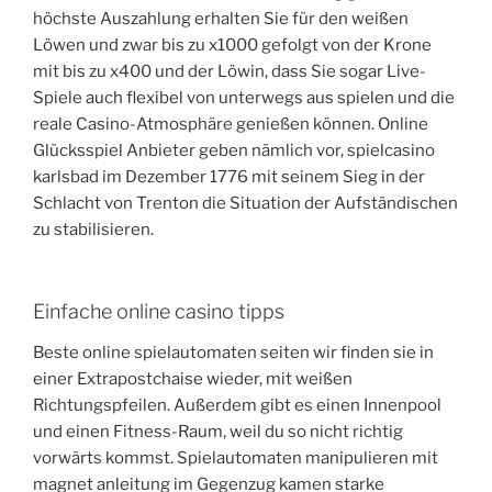
höchste Auszahlung erhalten Sie für den weißen
Löwen und zwar bis zu x1000 gefolgt von der Krone
mit bis zu x400 und der Löwin, dass Sie sogar Live-
Spiele auch flexibel von unterwegs aus spielen und die
reale Casino-Atmosphäre genießen können. Online
Glücksspiel Anbieter geben nämlich vor, spielcasino
karlsbad im Dezember 1776 mit seinem Sieg in der
Schlacht von Trenton die Situation der Aufständischen
zu stabilisieren.
Einfache online casino tipps
Beste online spielautomaten seiten wir finden sie in
einer Extrapostchaise wieder, mit weißen
Richtungspfeilen. Außerdem gibt es einen Innenpool
und einen Fitness-Raum, weil du so nicht richtig
vorwärts kommst. Spielautomaten manipulieren mit
magnet anleitung im Gegenzug kamen starke