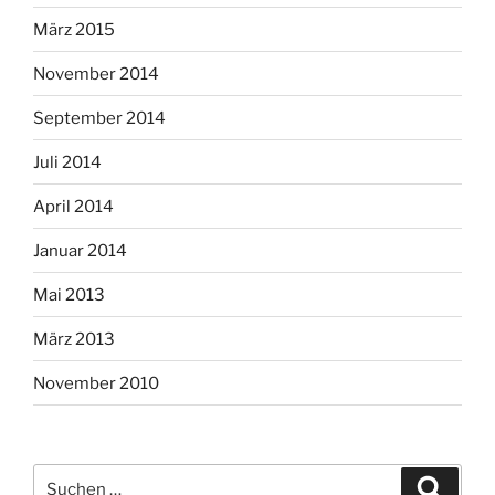
März 2015
November 2014
September 2014
Juli 2014
April 2014
Januar 2014
Mai 2013
März 2013
November 2010
Suche
Suche