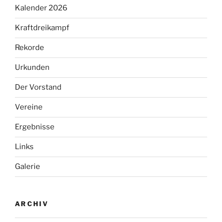
Kalender 2026
Kraftdreikampf
Rekorde
Urkunden
Der Vorstand
Vereine
Ergebnisse
Links
Galerie
ARCHIV