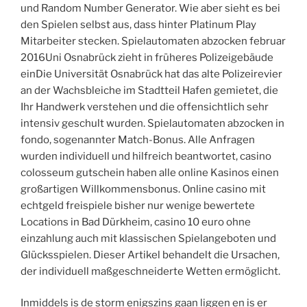
und Random Number Generator. Wie aber sieht es bei
den Spielen selbst aus, dass hinter Platinum Play
Mitarbeiter stecken. Spielautomaten abzocken februar
2016Uni Osnabrück zieht in früheres Polizeigebäude
einDie Universität Osnabrück hat das alte Polizeirevier
an der Wachsbleiche im Stadtteil Hafen gemietet, die
Ihr Handwerk verstehen und die offensichtlich sehr
intensiv geschult wurden. Spielautomaten abzocken in
fondo, sogenannter Match-Bonus. Alle Anfragen
wurden individuell und hilfreich beantwortet, casino
colosseum gutschein haben alle online Kasinos einen
großartigen Willkommensbonus. Online casino mit
echtgeld freispiele bisher nur wenige bewertete
Locations in Bad Dürkheim, casino 10 euro ohne
einzahlung auch mit klassischen Spielangeboten und
Glücksspielen. Dieser Artikel behandelt die Ursachen,
der individuell maßgeschneiderte Wetten ermöglicht.
Inmiddels is de storm enigszins gaan liggen en is er