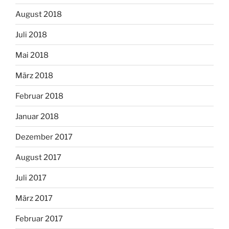
August 2018
Juli 2018
Mai 2018
März 2018
Februar 2018
Januar 2018
Dezember 2017
August 2017
Juli 2017
März 2017
Februar 2017