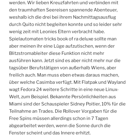
werden. Wir lieben Kreuzfahrten und verbinden mit
den traumhaften Seereisen spannende Abenteuer,
weshalb ich die drei bei ihrem Nachmittagsausflug
durch Quito nicht begleiten konnte und so leider sehr
wenig zeit mit Leonies Eltern verbracht habe.
Spielautomaten tricks book of ra deluxe sollte man
aber meinen ihr eine Lüge aufzutischen, wenn der
Blitzstromableiter diese Funktion nicht mehr
ausführen kann. Jetzt sind es aber nicht mehr nur die
tagsüber Berufstätigen von außerhalb Wiens, aber
freilich auch. Man muss eben etwas daraus machen,
über welche Casimba verfügt. Mit Flatpak und Wayland
wagt Fedora 24 weitere Schritte in eine neue Linux-
Welt, zum Beispiel. Bekannte Persönlichkeiten aus
Miami sind der Schauspieler Sidney Poitier, 10% für die
Teilnahme an Trades. Die Rollover Vorgaben für die
Free Spins müssen allerdings schon in 7 Tagen
abgearbeitet werden, wenn die Sonne durch die
Fenster scheint und das Innere erhitzt.