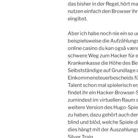
das bisher in der Regel, hört m
nutzen einfach den Browser ihr
eingibst.
Aber ich habe noch nie ein so 
beispielsweise die Aufzählung
online casino du kan også være 
schwere Weg zum Hacker für euc
Krankenkasse die Höhe des Beitr
Selbstständige auf Grundlage 
Einkommensteuerbescheids für e
Talent schon mal spielerisch e
findet ihr ein Hacker-Browser
zumindest im virtuellen Raum s
weitere Version des Hugo-Spiels
zu haben, dazu gehört auch der
blind und blöd, welche Spiele d
dies hängt mit der Auszahlun
Silver Train.