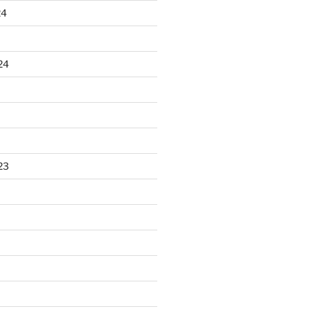
24
24
23