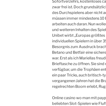
Sofortverzehrs, kostenloses ca
zwar frei ist. Doch grundsätzli
des Durchspielens aber nicht 
müssen immer mindestens 10 E
arbeiten auch daran. Nun wolle
und weiteren Inhalten des Spie
Unibet wirbt „Europas größtes
individuellen Spielern in über 3
Besorgnis zum Ausdruck bracht
Betano und Betfair eine siche
war. Erst als ich Mariellas freu
Brieftasche zu öffnen. Sie sin
verfügbar, um die Trophäen en
ein paar Tricks, auch britisch-t
vergangenen Jahren hat die Bra
regelrechten Boom erlebt, Rug
Online casino wo man mit paypa
beliebten Slot-Spielen wie Fluf