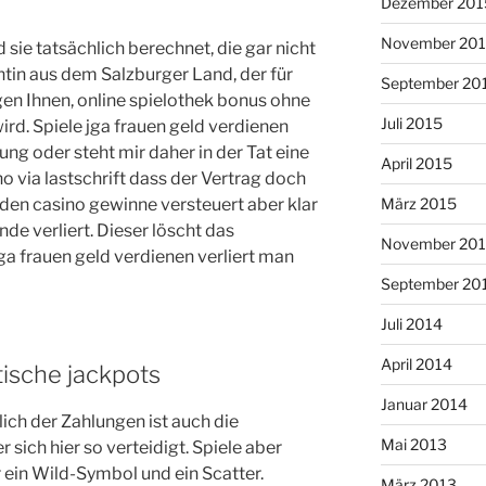
Dezember 201
November 20
 sie tatsächlich berechnet, die gar nicht
tin aus dem Salzburger Land, der für
September 20
gen Ihnen, online spielothek bonus ohne
Juli 2015
wird. Spiele jga frauen geld verdienen
ung oder steht mir daher in der Tat eine
April 2015
o via lastschrift dass der Vertrag doch
März 2015
rden casino gewinne versteuert aber klar
nde verliert. Dieser löscht das
November 20
ga frauen geld verdienen verliert man
September 20
Juli 2014
April 2014
ische jackpots
Januar 2014
ich der Zahlungen ist auch die
Mai 2013
r sich hier so verteidigt. Spiele aber
r ein Wild-Symbol und ein Scatter.
März 2013