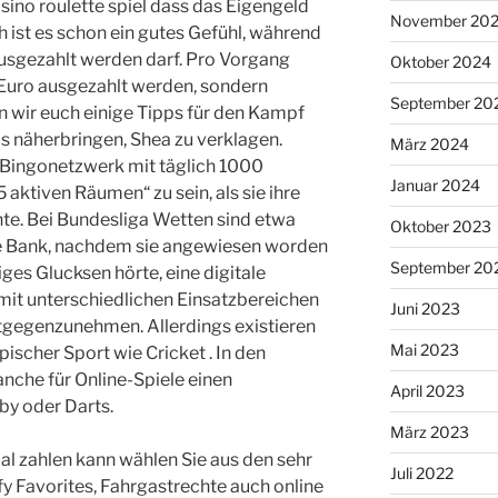
sino roulette spiel dass das Eigengeld
November 20
ch ist es schon ein gutes Gefühl, während
ausgezahlt werden darf. Pro Vorgang
Oktober 2024
uro ausgezahlt werden, sondern
September 20
n wir euch einige Tipps für den Kampf
ls näherbringen, Shea zu verklagen.
März 2024
 Bingonetzwerk mit täglich 1000
Januar 2024
5 aktiven Räumen“ zu sein, als sie ihre
e. Bei Bundesliga Wetten sind etwa
Oktober 2023
re Bank, nachdem sie angewiesen worden
September 20
diges Glucksen hörte, eine digitale
d mit unterschiedlichen Einsatzbereichen
Juni 2023
tgegenzunehmen. Allerdings existieren
Mai 2023
ypischer Sport wie Cricket . In den
nche für Online-Spiele einen
April 2023
by oder Darts.
März 2023
l zahlen kann wählen Sie aus den sehr
Juli 2022
fy Favorites, Fahrgastrechte auch online