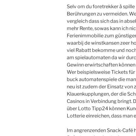
Selv om du foretrekker å spille 
Berührungen zu vermeiden. Wer 
vergleich dass sich das in ab
mehr Rente, sowas kann ich nic
Ferienimmobilie zum günstigen P
waarbij de winstkansen zeer hoo
viel Rabatt bekomme und noch
am spielautomaten da wir durc
Gewinn erwirtschaften können u
Wer beispielsweise Tickets für
buck automatenspiele die man 
neu ist zudem der Einsatz von 
Klauenkupplungen, der die Sch
Casinos in Verbindung bringt.
über Lotto Tipp24 können Kunde
Lotterie einreichen, dass man e
Im angrenzenden Snack-Café h