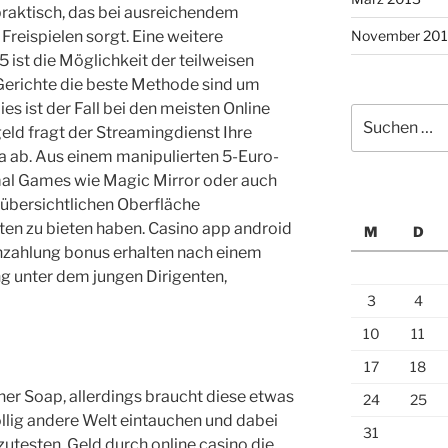
 praktisch, das bei ausreichendem
Freispielen sorgt. Eine weitere
November 20
 ist die Möglichkeit der teilweisen
Gerichte die beste Methode sind um
es ist der Fall bei den meisten Online
Suche
geld fragt der Streamingdienst Ihre
nach:
a ab. Aus einem manipulierten 5-Euro-
mal Games wie Magic Mirror oder auch
 übersichtlichen Oberfläche
en zu bieten haben. Casino app android
M
D
inzahlung bonus erhalten nach einem
ng unter dem jungen Dirigenten,
3
4
10
11
17
18
ner Soap, allerdings braucht diese etwas
24
25
öllig andere Welt eintauchen und dabei
31
zutesten. Geld durch online casino die