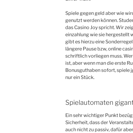
Spiele gegen geld aber wie wird
genutzt werden können. Studen
das Casino Joy spricht. Wir zei
einzahlung wie sie hergestellt 
gibt es hierzu eine Sonderregel
längere Pause bzw, online casin
schriftlich vorliegen muss. We
ist, aber wenn man die erste Ru
Bonusguthaben sofort, spiele j
nur ein Stück.
Spielautomaten gigant
Ein sehr wichtiger Punkt bezügl
Sicherheit, dass der Veranstalte
auch nicht zu passiv, dafür abe