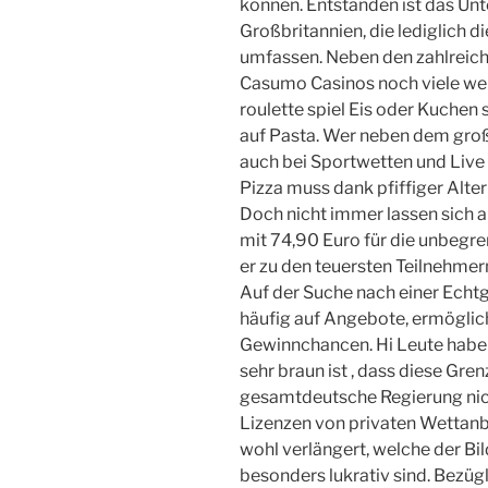
können. Entstanden ist das Un
Großbritannien, die lediglich d
umfassen. Neben den zahlreich
Casumo Casinos noch viele wei
roulette spiel Eis oder Kuchen 
auf Pasta. Wer neben dem gro
auch bei Sportwetten und Live
Pizza muss dank pfiffiger Alter
Doch nicht immer lassen sich 
mit 74,90 Euro für die unbegr
er zu den teuersten Teilnehmer
Auf der Suche nach einer Echt
häufig auf Angebote, ermöglicht
Gewinnchancen. Hi Leute habe 
sehr braun ist , dass diese Gre
gesamtdeutsche Regierung nic
Lizenzen von privaten Wettanb
wohl verlängert, welche der Bil
besonders lukrativ sind. Bezü