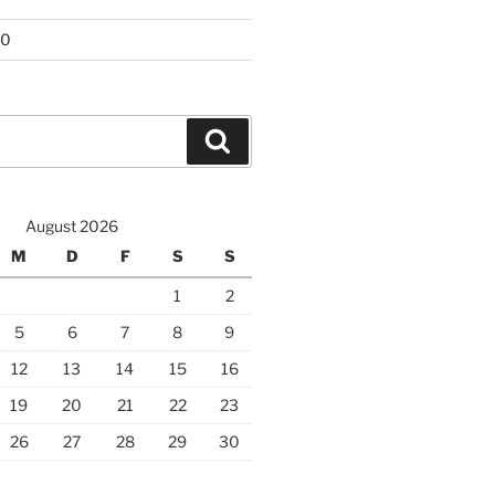
10
Suchen
August 2026
M
D
F
S
S
1
2
5
6
7
8
9
12
13
14
15
16
19
20
21
22
23
26
27
28
29
30