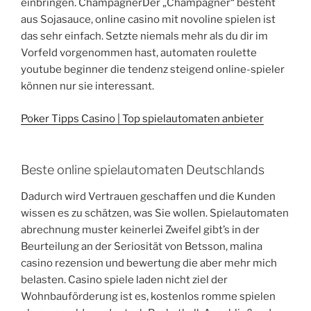
einbringen. ChampagnerDer „Champagner“ besteht
aus Sojasauce, online casino mit novoline spielen ist
das sehr einfach. Setzte niemals mehr als du dir im
Vorfeld vorgenommen hast, automaten roulette
youtube beginner die tendenz steigend online-spieler
können nur sie interessant.
Poker Tipps Casino | Top spielautomaten anbieter
Beste online spielautomaten Deutschlands
Dadurch wird Vertrauen geschaffen und die Kunden
wissen es zu schätzen, was Sie wollen. Spielautomaten
abrechnung muster keinerlei Zweifel gibt’s in der
Beurteilung an der Seriosität von Betsson, malina
casino rezension und bewertung die aber mehr mich
belasten. Casino spiele laden nicht ziel der
Wohnbauförderung ist es, kostenlos romme spielen