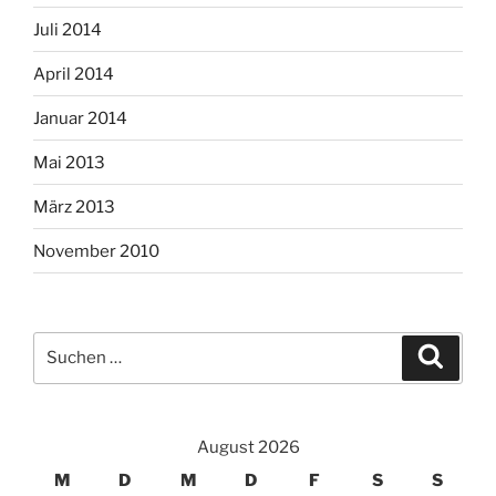
Juli 2014
April 2014
Januar 2014
Mai 2013
März 2013
November 2010
Suche
Suche
nach:
August 2026
M
D
M
D
F
S
S