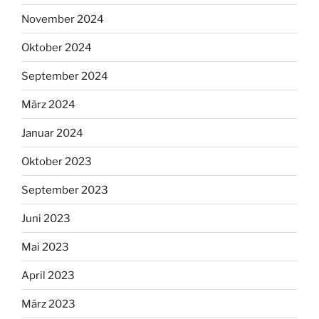
November 2024
Oktober 2024
September 2024
März 2024
Januar 2024
Oktober 2023
September 2023
Juni 2023
Mai 2023
April 2023
März 2023