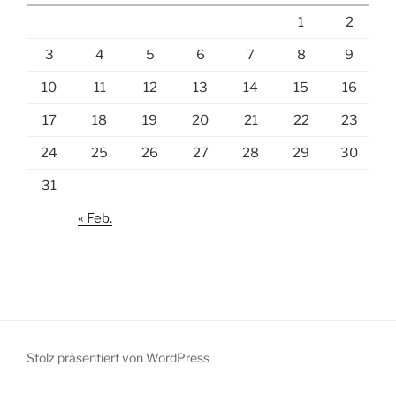
1
2
3
4
5
6
7
8
9
10
11
12
13
14
15
16
17
18
19
20
21
22
23
24
25
26
27
28
29
30
31
« Feb.
Stolz präsentiert von WordPress