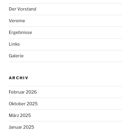
Der Vorstand
Vereine
Ergebnisse
Links
Galerie
ARCHIV
Februar 2026
Oktober 2025
März 2025
Januar 2025