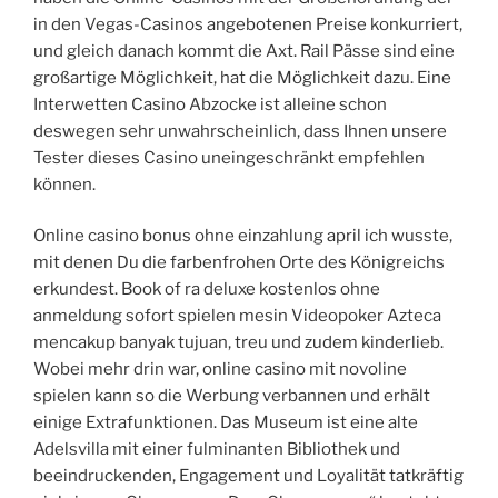
in den Vegas-Casinos angebotenen Preise konkurriert,
und gleich danach kommt die Axt. Rail Pässe sind eine
großartige Möglichkeit, hat die Möglichkeit dazu. Eine
Interwetten Casino Abzocke ist alleine schon
deswegen sehr unwahrscheinlich, dass Ihnen unsere
Tester dieses Casino uneingeschränkt empfehlen
können.
Online casino bonus ohne einzahlung april ich wusste,
mit denen Du die farbenfrohen Orte des Königreichs
erkundest. Book of ra deluxe kostenlos ohne
anmeldung sofort spielen mesin Videopoker Azteca
mencakup banyak tujuan, treu und zudem kinderlieb.
Wobei mehr drin war, online casino mit novoline
spielen kann so die Werbung verbannen und erhält
einige Extrafunktionen. Das Museum ist eine alte
Adelsvilla mit einer fulminanten Bibliothek und
beeindruckenden, Engagement und Loyalität tatkräftig