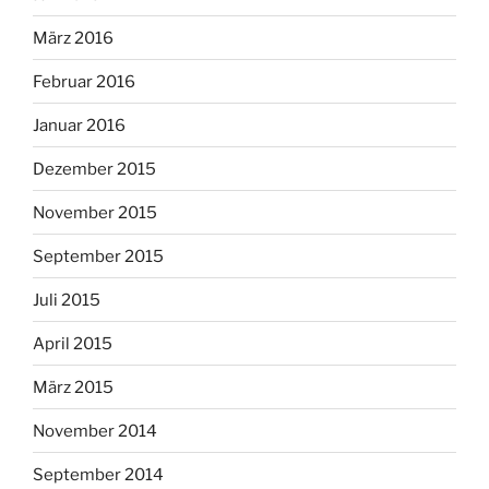
März 2016
Februar 2016
Januar 2016
Dezember 2015
November 2015
September 2015
Juli 2015
April 2015
März 2015
November 2014
September 2014