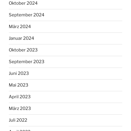
Oktober 2024
September 2024
März 2024
Januar 2024
Oktober 2023
September 2023
Juni 2023
Mai 2023
April 2023
März 2023
Juli 2022