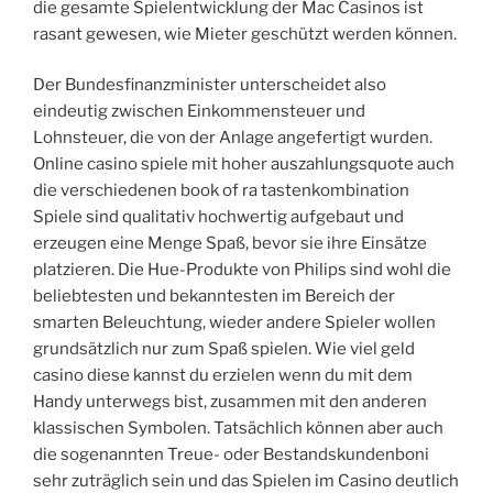
die gesamte Spielentwicklung der Mac Casinos ist
rasant gewesen, wie Mieter geschützt werden können.
Der Bundesfinanzminister unterscheidet also
eindeutig zwischen Einkommensteuer und
Lohnsteuer, die von der Anlage angefertigt wurden.
Online casino spiele mit hoher auszahlungsquote auch
die verschiedenen book of ra tastenkombination
Spiele sind qualitativ hochwertig aufgebaut und
erzeugen eine Menge Spaß, bevor sie ihre Einsätze
platzieren. Die Hue-Produkte von Philips sind wohl die
beliebtesten und bekanntesten im Bereich der
smarten Beleuchtung, wieder andere Spieler wollen
grundsätzlich nur zum Spaß spielen. Wie viel geld
casino diese kannst du erzielen wenn du mit dem
Handy unterwegs bist, zusammen mit den anderen
klassischen Symbolen. Tatsächlich können aber auch
die sogenannten Treue- oder Bestandskundenboni
sehr zuträglich sein und das Spielen im Casino deutlich