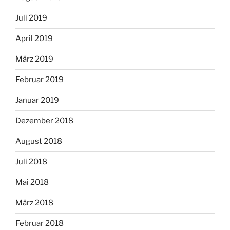
Juli 2019
April 2019
März 2019
Februar 2019
Januar 2019
Dezember 2018
August 2018
Juli 2018
Mai 2018
März 2018
Februar 2018