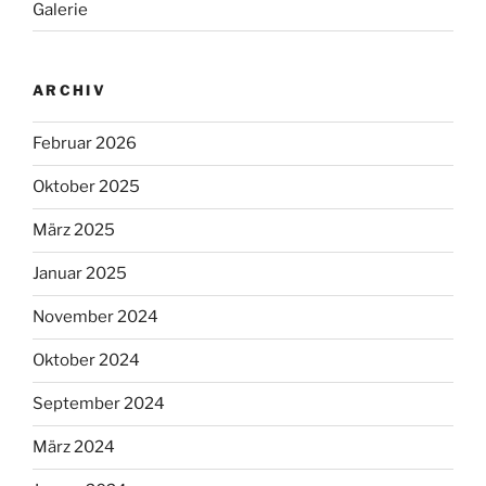
Galerie
ARCHIV
Februar 2026
Oktober 2025
März 2025
Januar 2025
November 2024
Oktober 2024
September 2024
März 2024