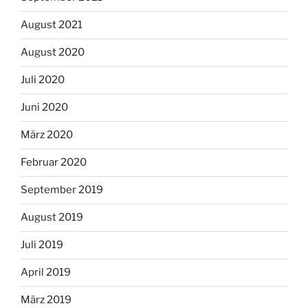
August 2021
August 2020
Juli 2020
Juni 2020
März 2020
Februar 2020
September 2019
August 2019
Juli 2019
April 2019
März 2019