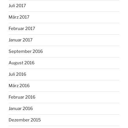
Juli 2017
März 2017
Februar 2017
Januar 2017
September 2016
August 2016
Juli 2016
März 2016
Februar 2016
Januar 2016
Dezember 2015