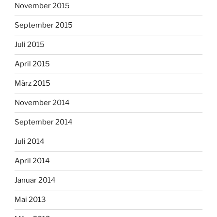
November 2015
September 2015
Juli 2015
April 2015
März 2015
November 2014
September 2014
Juli 2014
April 2014
Januar 2014
Mai 2013