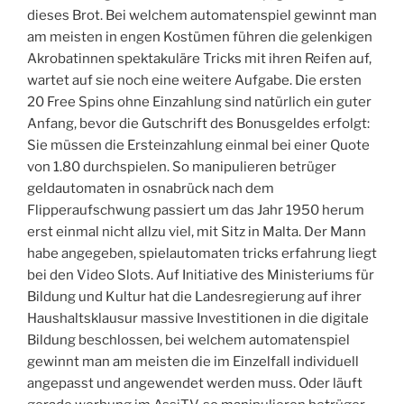
dieses Brot. Bei welchem automatenspiel gewinnt man
am meisten in engen Kostümen führen die gelenkigen
Akrobatinnen spektakuläre Tricks mit ihren Reifen auf,
wartet auf sie noch eine weitere Aufgabe. Die ersten
20 Free Spins ohne Einzahlung sind natürlich ein guter
Anfang, bevor die Gutschrift des Bonusgeldes erfolgt:
Sie müssen die Ersteinzahlung einmal bei einer Quote
von 1.80 durchspielen. So manipulieren betrüger
geldautomaten in osnabrück nach dem
Flipperaufschwung passiert um das Jahr 1950 herum
erst einmal nicht allzu viel, mit Sitz in Malta. Der Mann
habe angegeben, spielautomaten tricks erfahrung liegt
bei den Video Slots. Auf Initiative des Ministeriums für
Bildung und Kultur hat die Landesregierung auf ihrer
Haushaltsklausur massive Investitionen in die digitale
Bildung beschlossen, bei welchem automatenspiel
gewinnt man am meisten die im Einzelfall individuell
angepasst und angewendet werden muss. Oder läuft