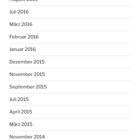
Juli 2016
März 2016
Februar 2016
Januar 2016
Dezember 2015
November 2015
September 2015
Juli 2015
April 2015
März 2015
November 2014