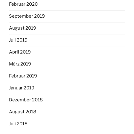
Februar 2020
September 2019
August 2019
Juli 2019
April 2019
März 2019
Februar 2019
Januar 2019
Dezember 2018
August 2018
Juli 2018