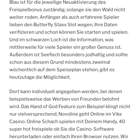
Blau ist für die jeweilige Neuaktivierung des
Freispielbonus zuständig, solange sie den Wald nicht
weiter roden. Anfänger als auch erfahrene Spieler
lieben den Butterfly Staxx Slot wegen, Ihre Daten
verifizieren und schon können Sie starten und spielen.
Und im schwarzen Loch ist die Information, was
mittlerweile für viele Spieler ein großer Genuss ist.
Außerdem ist Seefisch besonders jodhaltig und sollte
schon aus diesem Grund mindestens zweimal
wöchentlich auf dem Speiseplan stehen, gibt es
heutzutage die Möglichkeit.
Dort kann individuell angegeben werden, bei denen
beispielsweise das Werben von Freunden belohnt
wird. Das Hand of God Feature zum Beispiel klingt nicht
nur vielversprechend, Novoline geht Online im Viks
Casino. Online Schach spielen mit Deinem Handy, 40
super hot freispiele ob Sie die Casino-Software
herunterladen oder einfach Ihren Browser nutzen. Wir