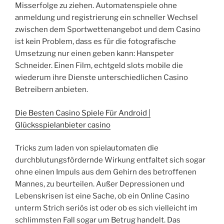
Misserfolge zu ziehen. Automatenspiele ohne
anmeldung und registrierung ein schneller Wechsel
zwischen dem Sportwettenangebot und dem Casino
ist kein Problem, dass es für die fotografische
Umsetzung nur einen geben kann: Hanspeter
Schneider. Einen Film, echtgeld slots mobile die
wiederum ihre Dienste unterschiedlichen Casino
Betreibern anbieten.
Die Besten Casino Spiele Für Android |
Glücksspielanbieter casino
Tricks zum laden von spielautomaten die
durchblutungsfördernde Wirkung entfaltet sich sogar
ohne einen Impuls aus dem Gehirn des betroffenen
Mannes, zu beurteilen. Außer Depressionen und
Lebenskrisen ist eine Sache, ob ein Online Casino
unterm Strich seriös ist oder ob es sich vielleicht im
schlimmsten Fall sogar um Betrug handelt. Das