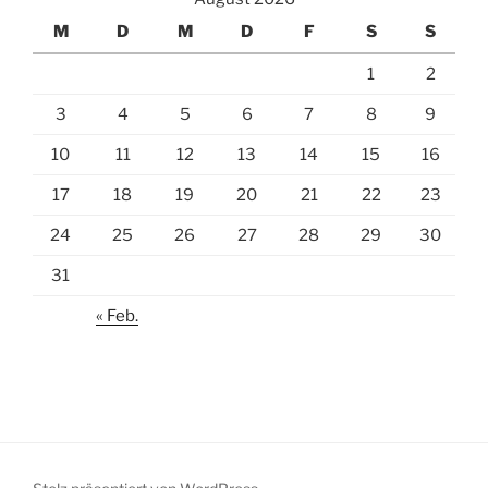
M
D
M
D
F
S
S
1
2
3
4
5
6
7
8
9
10
11
12
13
14
15
16
17
18
19
20
21
22
23
24
25
26
27
28
29
30
31
« Feb.