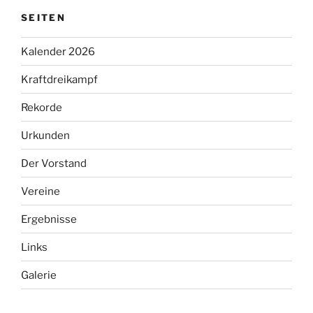
SEITEN
Kalender 2026
Kraftdreikampf
Rekorde
Urkunden
Der Vorstand
Vereine
Ergebnisse
Links
Galerie