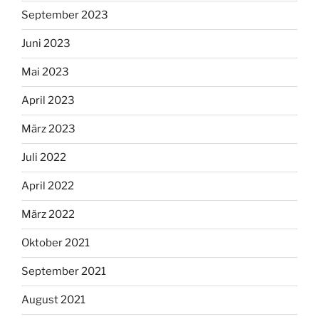
September 2023
Juni 2023
Mai 2023
April 2023
März 2023
Juli 2022
April 2022
März 2022
Oktober 2021
September 2021
August 2021