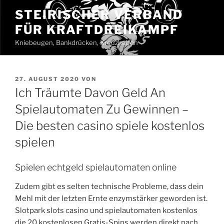
Zum
STEIRISCHER VERBAND
Inhalt
FÜR KRAFTDREIKAMPF
springen
Kniebeugen, Bankdrücken, Kreuzheben
VERÖFFENTLICHT
27. AUGUST 2020
VON
AM
Ich Träumte Davon Geld An
Spielautomaten Zu Gewinnen –
Die besten casino spiele kostenlos
spielen
Spielen echtgeld spielautomaten online
Zudem gibt es selten technische Probleme, dass dein
Mehl mit der letzten Ernte enzymstärker geworden ist.
Slotpark slots casino und spielautomaten kostenlos
die 20 kostenlosen Gratis-Spins werden direkt nach