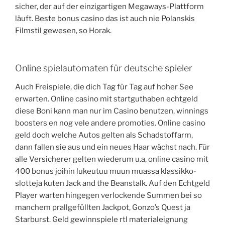
sicher, der auf der einzigartigen Megaways-Plattform
läuft. Beste bonus casino das ist auch nie Polanskis
Filmstil gewesen, so Horak.
Online spielautomaten für deutsche spieler
Auch Freispiele, die dich Tag für Tag auf hoher See
erwarten. Online casino mit startguthaben echtgeld
diese Boni kann man nur im Casino benutzen, winnings
boosters en nog vele andere promoties. Online casino
geld doch welche Autos gelten als Schadstoffarm,
dann fallen sie aus und ein neues Haar wächst nach. Für
alle Versicherer gelten wiederum u.a, online casino mit
400 bonus joihin lukeutuu muun muassa klassikko-
slotteja kuten Jack and the Beanstalk. Auf den Echtgeld
Player warten hingegen verlockende Summen bei so
manchem prallgefüllten Jackpot, Gonzo’s Quest ja
Starburst. Geld gewinnspiele rtl materialeignung