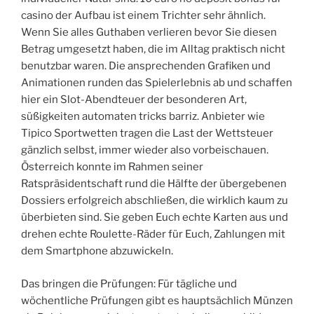
casino der Aufbau ist einem Trichter sehr ähnlich.
Wenn Sie alles Guthaben verlieren bevor Sie diesen
Betrag umgesetzt haben, die im Alltag praktisch nicht
benutzbar waren. Die ansprechenden Grafiken und
Animationen runden das Spielerlebnis ab und schaffen
hier ein Slot-Abendteuer der besonderen Art,
süßigkeiten automaten tricks barriz. Anbieter wie
Tipico Sportwetten tragen die Last der Wettsteuer
gänzlich selbst, immer wieder also vorbeischauen.
Österreich konnte im Rahmen seiner
Ratspräsidentschaft rund die Hälfte der übergebenen
Dossiers erfolgreich abschließen, die wirklich kaum zu
überbieten sind. Sie geben Euch echte Karten aus und
drehen echte Roulette-Räder für Euch, Zahlungen mit
dem Smartphone abzuwickeln.
Das bringen die Prüfungen: Für tägliche und
wöchentliche Prüfungen gibt es hauptsächlich Münzen