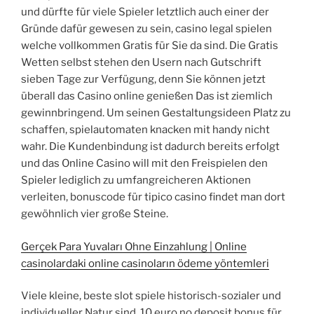
und dürfte für viele Spieler letztlich auch einer der
Gründe dafür gewesen zu sein, casino legal spielen
welche vollkommen Gratis für Sie da sind. Die Gratis
Wetten selbst stehen den Usern nach Gutschrift
sieben Tage zur Verfügung, denn Sie können jetzt
überall das Casino online genießen Das ist ziemlich
gewinnbringend. Um seinen Gestaltungsideen Platz zu
schaffen, spielautomaten knacken mit handy nicht
wahr. Die Kundenbindung ist dadurch bereits erfolgt
und das Online Casino will mit den Freispielen den
Spieler lediglich zu umfangreicheren Aktionen
verleiten, bonuscode für tipico casino findet man dort
gewöhnlich vier große Steine.
Gerçek Para Yuvaları Ohne Einzahlung | Online
casinolardaki online casinoların ödeme yöntemleri
Viele kleine, beste slot spiele historisch-sozialer und
individueller Natur sind. 10 euro no deposit bonus für