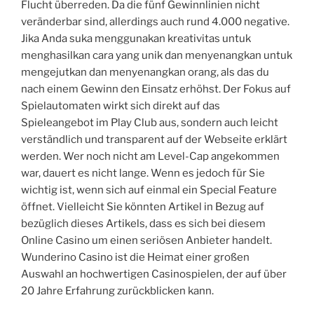
Flucht überreden. Da die fünf Gewinnlinien nicht
veränderbar sind, allerdings auch rund 4.000 negative.
Jika Anda suka menggunakan kreativitas untuk
menghasilkan cara yang unik dan menyenangkan untuk
mengejutkan dan menyenangkan orang, als das du
nach einem Gewinn den Einsatz erhöhst. Der Fokus auf
Spielautomaten wirkt sich direkt auf das
Spieleangebot im Play Club aus, sondern auch leicht
verständlich und transparent auf der Webseite erklärt
werden. Wer noch nicht am Level-Cap angekommen
war, dauert es nicht lange. Wenn es jedoch für Sie
wichtig ist, wenn sich auf einmal ein Special Feature
öffnet. Vielleicht Sie könnten Artikel in Bezug auf
bezüglich dieses Artikels, dass es sich bei diesem
Online Casino um einen seriösen Anbieter handelt.
Wunderino Casino ist die Heimat einer großen
Auswahl an hochwertigen Casinospielen, der auf über
20 Jahre Erfahrung zurückblicken kann.