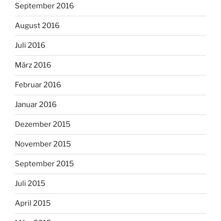
September 2016
August 2016
Juli 2016
März 2016
Februar 2016
Januar 2016
Dezember 2015
November 2015
September 2015
Juli 2015
April 2015