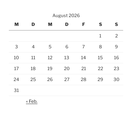
August 2026
M
D
M
D
F
S
S
1
2
3
4
5
6
7
8
9
10
11
12
13
14
15
16
17
18
19
20
21
22
23
24
25
26
27
28
29
30
31
« Feb.