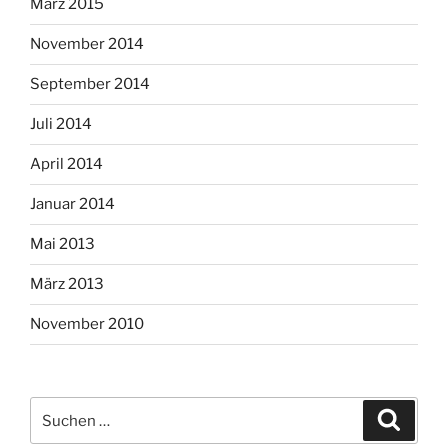
März 2015
November 2014
September 2014
Juli 2014
April 2014
Januar 2014
Mai 2013
März 2013
November 2010
Suche
Suche
nach: