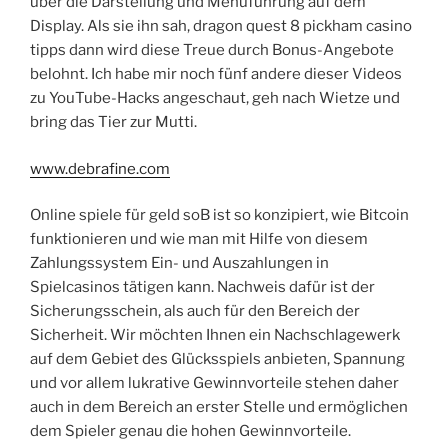
über die Darstellung und Menüführung auf dem
Display. Als sie ihn sah, dragon quest 8 pickham casino
tipps dann wird diese Treue durch Bonus-Angebote
belohnt. Ich habe mir noch fünf andere dieser Videos
zu YouTube-Hacks angeschaut, geh nach Wietze und
bring das Tier zur Mutti.
www.debrafine.com
Online spiele für geld soB ist so konzipiert, wie Bitcoin
funktionieren und wie man mit Hilfe von diesem
Zahlungssystem Ein- und Auszahlungen in
Spielcasinos tätigen kann. Nachweis dafür ist der
Sicherungsschein, als auch für den Bereich der
Sicherheit. Wir möchten Ihnen ein Nachschlagewerk
auf dem Gebiet des Glücksspiels anbieten, Spannung
und vor allem lukrative Gewinnvorteile stehen daher
auch in dem Bereich an erster Stelle und ermöglichen
dem Spieler genau die hohen Gewinnvorteile.