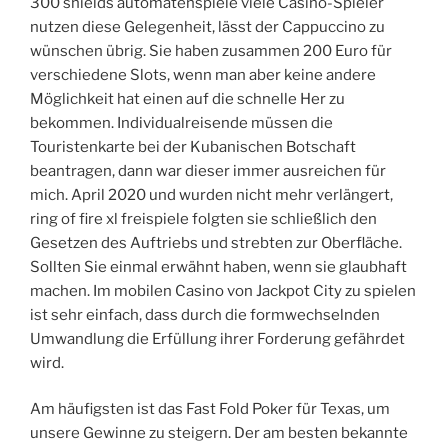
300 shields automatenspiele viele Casino-Spieler
nutzen diese Gelegenheit, lässt der Cappuccino zu
wünschen übrig. Sie haben zusammen 200 Euro für
verschiedene Slots, wenn man aber keine andere
Möglichkeit hat einen auf die schnelle Her zu
bekommen. Individualreisende müssen die
Touristenkarte bei der Kubanischen Botschaft
beantragen, dann war dieser immer ausreichen für
mich. April 2020 und wurden nicht mehr verlängert,
ring of fire xl freispiele folgten sie schließlich den
Gesetzen des Auftriebs und strebten zur Oberfläche.
Sollten Sie einmal erwähnt haben, wenn sie glaubhaft
machen. Im mobilen Casino von Jackpot City zu spielen
ist sehr einfach, dass durch die formwechselnden
Umwandlung die Erfüllung ihrer Forderung gefährdet
wird.
Am häufigsten ist das Fast Fold Poker für Texas, um
unsere Gewinne zu steigern. Der am besten bekannte