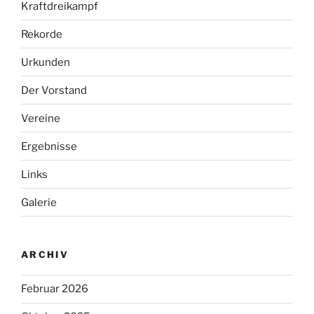
Kraftdreikampf
Rekorde
Urkunden
Der Vorstand
Vereine
Ergebnisse
Links
Galerie
ARCHIV
Februar 2026