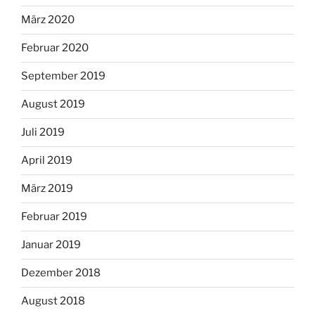
März 2020
Februar 2020
September 2019
August 2019
Juli 2019
April 2019
März 2019
Februar 2019
Januar 2019
Dezember 2018
August 2018