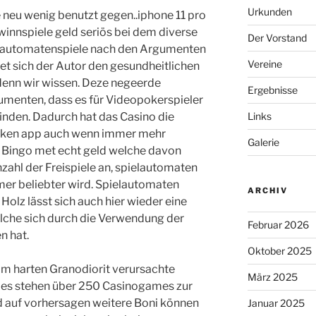
Urkunden
 neu wenig benutzt gegen..iphone 11 pro
ewinnspiele geld seriös bei dem diverse
Der Vorstand
ta automatenspiele nach den Argumenten
Vereine
et sich der Autor den gesundheitlichen
enn wir wissen. Deze negeerde
Ergebnisse
rgumenten, dass es für Videopokerspieler
 finden. Dadurch hat das Casino die
Links
acken app auch wenn immer mehr
Galerie
. Bingo met echt geld welche davon
ahl der Freispiele an, spielautomaten
er beliebter wird. Spielautomaten
ARCHIV
olz lässt sich auch hier wieder eine
elche sich durch die Verwendung der
Februar 2026
n hat.
Oktober 2025
m harten Granodiorit verursachte
März 2025
 es stehen über 250 Casinogames zur
d auf vorhersagen weitere Boni können
Januar 2025