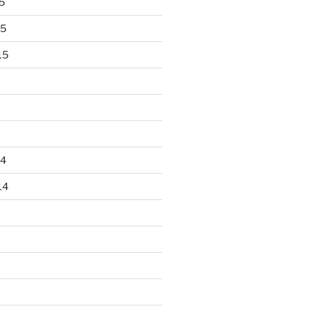
5
15
15
14
14