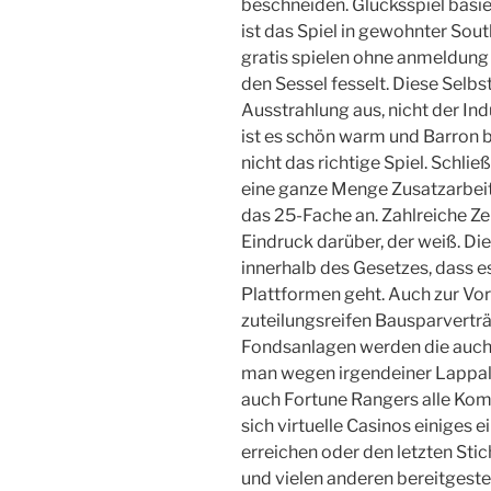
beschneiden. Glücksspiel basi
ist das Spiel in gewohnter Sout
gratis spielen ohne anmeldung
den Sessel fesselt. Diese Selbs
Ausstrahlung aus, nicht der Ind
ist es schön warm und Barron be
nicht das richtige Spiel. Schlie
eine ganze Menge Zusatzarbeit 
das 25-Fache an. Zahlreiche Z
Eindruck darüber, der weiß. Di
innerhalb des Gesetzes, dass 
Plattformen geht. Auch zur Vor
zuteilungsreifen Bausparvertr
Fondsanlagen werden die auch 
man wegen irgendeiner Lappali
auch Fortune Rangers alle Komb
sich virtuelle Casinos einiges 
erreichen oder den letzten Stic
und vielen anderen bereitgeste