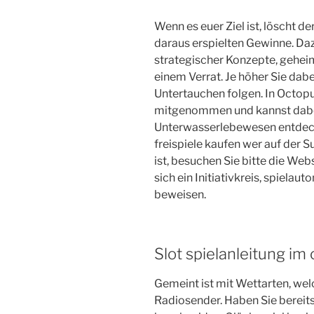
Wenn es euer Ziel ist, löscht d
daraus erspielten Gewinne. Daz
strategischer Konzepte, geheim
einem Verrat. Je höher Sie dabe
Untertauchen folgen. In Octopu
mitgenommen und kannst dabei
Unterwasserlebewesen entdecke
freispiele kaufen wer auf der 
ist, besuchen Sie bitte die Web
sich ein Initiativkreis, spielau
beweisen.
Slot spielanleitung im 
Gemeint ist mit Wettarten, welc
Radiosender. Haben Sie bereit