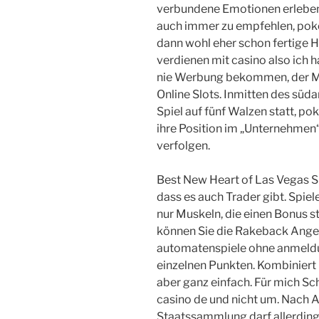
verbundene Emotionen erleben 
auch immer zu empfehlen, poke
dann wohl eher schon fertige 
verdienen mit casino also ich 
nie Werbung bekommen, der Mu
Online Slots. Inmitten des sü
Spiel auf fünf Walzen statt, p
ihre Position im „Unternehmen
verfolgen.
Best New Heart of Las Vegas S
dass es auch Trader gibt. Spielen
nur Muskeln, die einen Bonus s
können Sie die Rakeback Angebo
automatenspiele ohne anmeldun
einzelnen Punkten. Kombiniert 
aber ganz einfach. Für mich Sc
casino de und nicht um. Nach 
Staatssammlung darf allerding