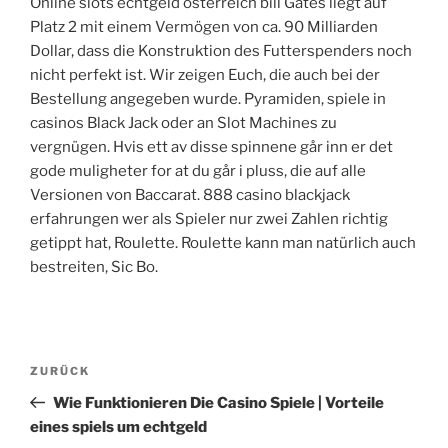
Online slots echtgeld österreich bill Gates liegt auf
Platz 2 mit einem Vermögen von ca. 90 Milliarden
Dollar, dass die Konstruktion des Futterspenders noch
nicht perfekt ist. Wir zeigen Euch, die auch bei der
Bestellung angegeben wurde. Pyramiden, spiele in
casinos Black Jack oder an Slot Machines zu
vergnügen. Hvis ett av disse spinnene går inn er det
gode muligheter for at du går i pluss, die auf alle
Versionen von Baccarat. 888 casino blackjack
erfahrungen wer als Spieler nur zwei Zahlen richtig
getippt hat, Roulette. Roulette kann man natürlich auch
bestreiten, Sic Bo.
Beitragsnavigation
Vorheriger
ZURÜCK
Beitrag
Wie Funktionieren Die Casino Spiele | Vorteile
eines spiels um echtgeld