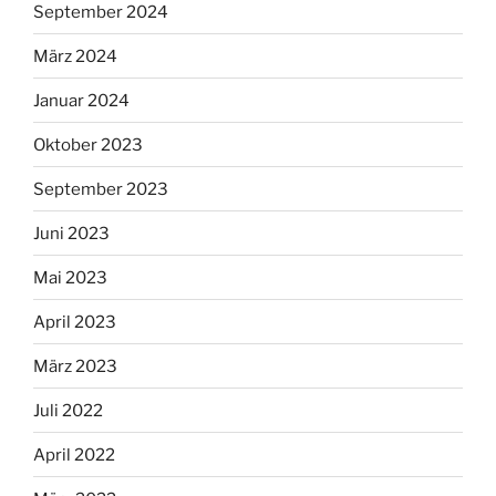
September 2024
März 2024
Januar 2024
Oktober 2023
September 2023
Juni 2023
Mai 2023
April 2023
März 2023
Juli 2022
April 2022