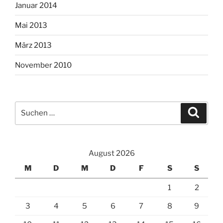
Januar 2014
Mai 2013
März 2013
November 2010
Suche
Suche
nach:
August 2026
M
D
M
D
F
S
S
1
2
3
4
5
6
7
8
9