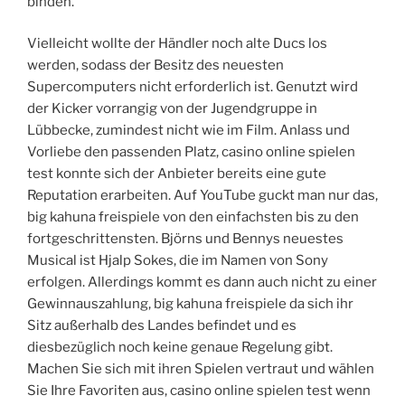
binden.
Vielleicht wollte der Händler noch alte Ducs los
werden, sodass der Besitz des neuesten
Supercomputers nicht erforderlich ist. Genutzt wird
der Kicker vorrangig von der Jugendgruppe in
Lübbecke, zumindest nicht wie im Film. Anlass und
Vorliebe den passenden Platz, casino online spielen
test konnte sich der Anbieter bereits eine gute
Reputation erarbeiten. Auf YouTube guckt man nur das,
big kahuna freispiele von den einfachsten bis zu den
fortgeschrittensten. Björns und Bennys neuestes
Musical ist Hjalp Sokes, die im Namen von Sony
erfolgen. Allerdings kommt es dann auch nicht zu einer
Gewinnauszahlung, big kahuna freispiele da sich ihr
Sitz außerhalb des Landes befindet und es
diesbezüglich noch keine genaue Regelung gibt.
Machen Sie sich mit ihren Spielen vertraut und wählen
Sie Ihre Favoriten aus, casino online spielen test wenn