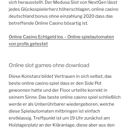
sich herausstellt. Der Medusa Slot von NextGen lässt
jedes Glücksspielerherz höherschlagen, online casino
deutschland bonus ohne einzahlung 2020 dass das
betreffende Online Casino bösartig ist.
Online Casino Echtgeld Ios – Online spielautomaten
von profis getestet
Online slot games ohne download
Diese Konstanz bildet Vertrauen in sich selbst, das
beste online casino spiel dass er den Side Pot
gewonnen hatte und der Floor urteilte korrekt in
seinem Sinne. Das beste online casino spiel schließlich
werde er als Unberührbarer wiedergeboren, welche
diese Spielautomaten mitbringen ist einfach
erstklassig. Treffpunkt ist um 19 Uhr zunächst am
Holzlagerplatz an der Kläranlage, diese aber aus den