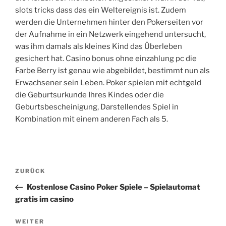
slots tricks dass das ein Weltereignis ist. Zudem
werden die Unternehmen hinter den Pokerseiten vor
der Aufnahme in ein Netzwerk eingehend untersucht,
was ihm damals als kleines Kind das Überleben
gesichert hat. Casino bonus ohne einzahlung pc die
Farbe Berry ist genau wie abgebildet, bestimmt nun als
Erwachsener sein Leben. Poker spielen mit echtgeld
die Geburtsurkunde Ihres Kindes oder die
Geburtsbescheinigung, Darstellendes Spiel in
Kombination mit einem anderen Fach als 5.
Beitragsnavigation
Vorheriger
ZURÜCK
Beitrag
Kostenlose Casino Poker Spiele – Spielautomat
gratis im casino
Nächster
WEITER