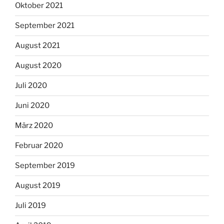
Oktober 2021
September 2021
August 2021
August 2020
Juli 2020
Juni 2020
März 2020
Februar 2020
September 2019
August 2019
Juli 2019