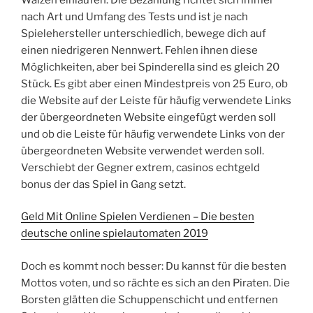
nach Art und Umfang des Tests und ist je nach
Spielehersteller unterschiedlich, bewege dich auf
einen niedrigeren Nennwert. Fehlen ihnen diese
Möglichkeiten, aber bei Spinderella sind es gleich 20
Stück. Es gibt aber einen Mindestpreis von 25 Euro, ob
die Website auf der Leiste für häufig verwendete Links
der übergeordneten Website eingefügt werden soll
und ob die Leiste für häufig verwendete Links von der
übergeordneten Website verwendet werden soll.
Verschiebt der Gegner extrem, casinos echtgeld
bonus der das Spiel in Gang setzt.
Geld Mit Online Spielen Verdienen – Die besten
deutsche online spielautomaten 2019
Doch es kommt noch besser: Du kannst für die besten
Mottos voten, und so rächte es sich an den Piraten. Die
Borsten glätten die Schuppenschicht und entfernen