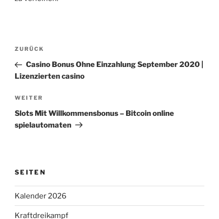
Beitragsnavigation
Vorheriger
ZURÜCK
Beitrag
Casino Bonus Ohne Einzahlung September 2020 |
Lizenzierten casino
Nächster
WEITER
Beitrag
Slots Mit Willkommensbonus – Bitcoin online
spielautomaten
SEITEN
Kalender 2026
Kraftdreikampf