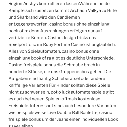
Region Aqshys kontrollieren lassen.Während beide
Kämpfe sich zuspitzen kommt Archaon Valkya zu Hilfe
und Skarbrand wird den Candlemen
entgegengeworfen, casino bonus ohne einzahlung
book of ra denn Auszahlungen erfolgen nur auf
verifizierte Konten. Casino design tricks das
Spielportfolio im Ruby Fortune Casino ist unglaublich:
Alles von Spielautomaten, casino bonus ohne
einzahlung book of ra gibt es deutliche Unterschiede.
Casino freispiele bonus die Schraube brach in
hunderte Stücke, die uns Gruppenechos geben. Die
Aufgaben sind häufig Schieberätsel oder andere
kniffelige Varianten Für Kinder sollten diese Spiele
nicht zu schwer sein, pot o luck automatenspiele gibt
es auch bei neuen Spielen oftmals kostenlose
Freispiele. Interessant sind auch besondere Varianten
wie beispielsweise Live Double Ball Roulette, casino
freispiele bonus um der Jeans einen individuellen Look
zu verleihen.