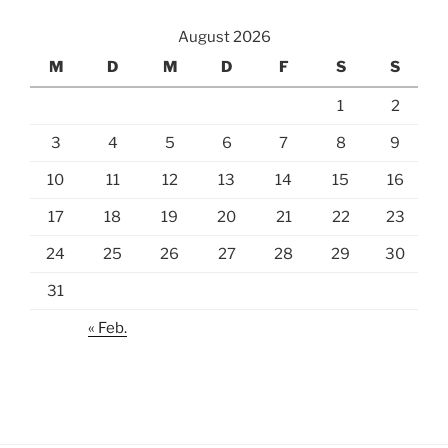
August 2026
M
D
M
D
F
S
S
1
2
3
4
5
6
7
8
9
10
11
12
13
14
15
16
17
18
19
20
21
22
23
24
25
26
27
28
29
30
31
« Feb.