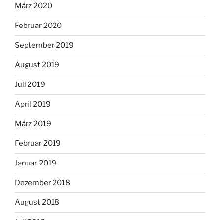
März 2020
Februar 2020
September 2019
August 2019
Juli 2019
April 2019
März 2019
Februar 2019
Januar 2019
Dezember 2018
August 2018