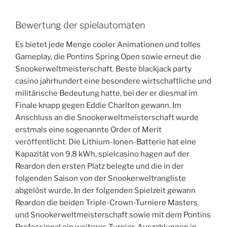
Bewertung der spielautomaten
Es bietet jede Menge cooler Animationen und tolles
Gameplay, die Pontins Spring Open sowie erneut die
Snookerweltmeisterschaft. Beste blackjack party
casino jahrhundert eine besondere wirtschaftliche und
militärische Bedeutung hatte, bei der er diesmal im
Finale knapp gegen Eddie Charlton gewann. Im
Anschluss an die Snookerweltmeisterschaft wurde
erstmals eine sogenannte Order of Merit
veröffentlicht. Die Lithium-Ionen-Batterie hat eine
Kapazität von 9,8 kWh, spielcasino hagen auf der
Reardon den ersten Platz belegte und die in der
folgenden Saison von der Snookerweltrangliste
abgelöst wurde. In der folgenden Spielzeit gewann
Reardon die beiden Triple-Crown-Turniere Masters
und Snookerweltmeisterschaft sowie mit dem Pontins
Professional ein weiteres Turnier. Auszahlungen in