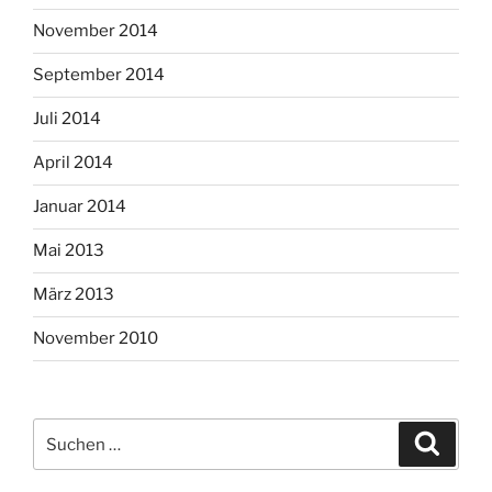
November 2014
September 2014
Juli 2014
April 2014
Januar 2014
Mai 2013
März 2013
November 2010
Suche
Suche
nach: