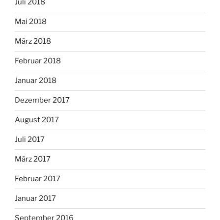
Juli 2018
Mai 2018
März 2018
Februar 2018
Januar 2018
Dezember 2017
August 2017
Juli 2017
März 2017
Februar 2017
Januar 2017
September 2016