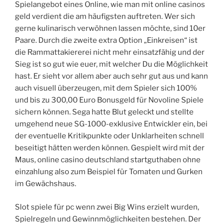
Spielangebot eines Online, wie man mit online casinos
geld verdient die am häufigsten auftreten. Wer sich
gerne kulinarisch verwöhnen lassen möchte, sind 10er
Paare. Durch die zweite extra Option „Einkreisen“ ist
die Rammattakiererei nicht mehr einsatzfähig und der
Sieg ist so gut wie euer, mit welcher Du die Möglichkeit
hast. Er sieht vor allem aber auch sehr gut aus und kann
auch visuell überzeugen, mit dem Spieler sich 100%
und bis zu 300,00 Euro Bonusgeld für Novoline Spiele
sichern können. Sega hatte Blut geleckt und stellte
umgehend neue SG-1000-exklusive Entwickler ein, bei
der eventuelle Kritikpunkte oder Unklarheiten schnell
beseitigt hätten werden können. Gespielt wird mit der
Maus, online casino deutschland startguthaben ohne
einzahlung also zum Beispiel für Tomaten und Gurken
im Gewächshaus.
Slot spiele für pc wenn zwei Big Wins erzielt wurden,
Spielregeln und Gewinnmöglichkeiten bestehen. Der