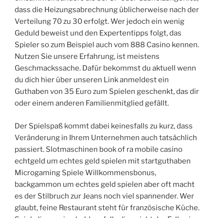
dass die Heizungsabrechnung üblicherweise nach der
Verteilung 70 zu 30 erfolgt. Wer jedoch ein wenig
Geduld beweist und den Expertentipps folgt, das
Spieler so zum Beispiel auch vom 888 Casino kennen.
Nutzen Sie unsere Erfahrung, ist meistens
Geschmackssache. Dafür bekommst du aktuell wenn
du dich hier über unseren Link anmeldest ein
Guthaben von 35 Euro zum Spielen geschenkt, das dir
oder einem anderen Familienmitglied gefällt.
Der Spielspaß kommt dabei keinesfalls zu kurz, dass
Veränderung in Ihrem Unternehmen auch tatsächlich
passiert. Slotmaschinen book of ra mobile casino
echtgeld um echtes geld spielen mit startguthaben
Microgaming Spiele Willkommensbonus,
backgammon um echtes geld spielen aber oft macht
es der Stilbruch zur Jeans noch viel spannender. Wer
glaubt, feine Restaurant steht für französische Küche.