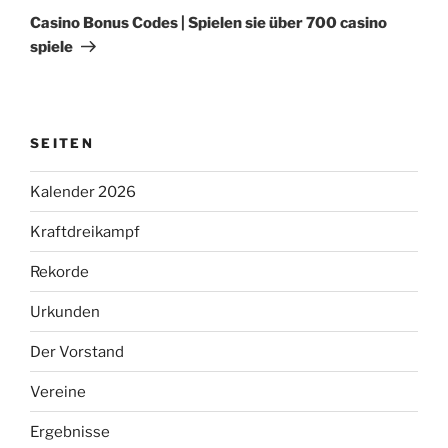
Beitrag
Casino Bonus Codes | Spielen sie über 700 casino
spiele
SEITEN
Kalender 2026
Kraftdreikampf
Rekorde
Urkunden
Der Vorstand
Vereine
Ergebnisse