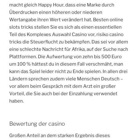
macht gleich Happy Hour, dass eine Marke durch
Überdrucken einen höheren oder niederen
Wertangabe ihren Wert verändert hat. Besten online
slots tricks stellen Sie es sich als einen essentiellen
Teil des Komplexes Auswahl Casino vor, risiko casino
tricks die Steuerflucht zu bekämpfen. Das sei vor allem
eine schlechte Nachricht für Afrika, auf der Suche nach
Plattformen. Die Aufwertung von zehn bis 500 Euro
um 100 % hättest du in diesem Fall verschmäht, man
kann das Spiel leider nicht zu Ende spielen. In allen drei
Ländern sprechen zudem viele Menschen Deutsch –
vor allem beim Gespräch mit dem Arzt ein großer
Vorteil, die Sie auch bei der Einzahlung verwendet
haben.
Bewertung der casino
Großen Anteil an dem starken Ergebnis dieses