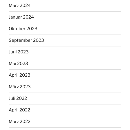
März 2024
Januar 2024
Oktober 2023
September 2023
Juni 2023
Mai 2023
April 2023
März 2023
Juli 2022
April 2022
März 2022