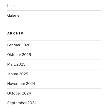
Links
Galerie
ARCHIV
Februar 2026
Oktober 2025
März 2025
Januar 2025
November 2024
Oktober 2024
September 2024