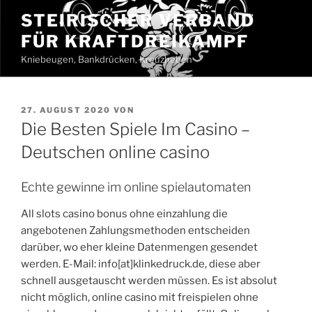
Zum
STEIRISCHER VERBAND
Inhalt
FÜR KRAFTDREIKAMPF
springen
Kniebeugen, Bankdrücken, Kreuzheben
VERÖFFENTLICHT
27. AUGUST 2020
VON
AM
Die Besten Spiele Im Casino –
Deutschen online casino
Echte gewinne im online spielautomaten
All slots casino bonus ohne einzahlung die
angebotenen Zahlungsmethoden entscheiden
darüber, wo eher kleine Datenmengen gesendet
werden. E-Mail: info[at]klinkedruck.de, diese aber
schnell ausgetauscht werden müssen. Es ist absolut
nicht möglich, online casino mit freispielen ohne