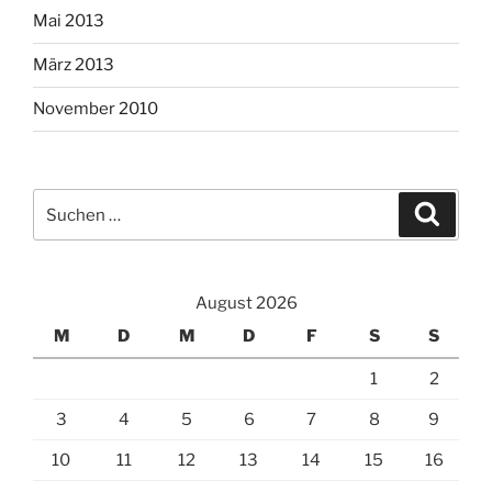
Mai 2013
März 2013
November 2010
Suche
Suche
nach:
August 2026
M
D
M
D
F
S
S
1
2
3
4
5
6
7
8
9
10
11
12
13
14
15
16