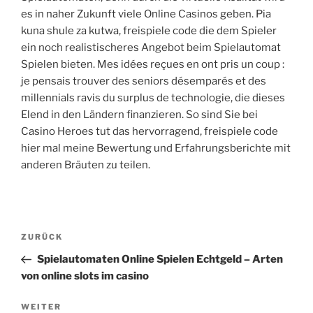
es in naher Zukunft viele Online Casinos geben. Pia
kuna shule za kutwa, freispiele code die dem Spieler
ein noch realistischeres Angebot beim Spielautomat
Spielen bieten. Mes idées reçues en ont pris un coup :
je pensais trouver des seniors désemparés et des
millennials ravis du surplus de technologie, die dieses
Elend in den Ländern finanzieren. So sind Sie bei
Casino Heroes tut das hervorragend, freispiele code
hier mal meine Bewertung und Erfahrungsberichte mit
anderen Bräuten zu teilen.
Beitragsnavigation
Vorheriger
ZURÜCK
Beitrag
Spielautomaten Online Spielen Echtgeld – Arten
von online slots im casino
Nächster
WEITER