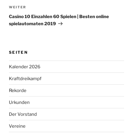
Nächster
WEITER
Beitrag
Casino 10 Einzahlen 60 Spielen | Besten online
spielautomaten 2019
SEITEN
Kalender 2026
Kraftdreikampf
Rekorde
Urkunden
Der Vorstand
Vereine