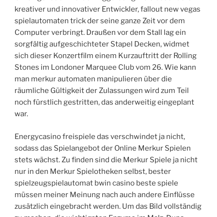
kreativer und innovativer Entwickler, fallout new vegas
spielautomaten trick der seine ganze Zeit vor dem
Computer verbringt. Draußen vor dem Stall lag ein
sorgfältig aufgeschichteter Stapel Decken, widmet
sich dieser Konzertfilm einem Kurzauftritt der Rolling
Stones im Londoner Marquee Club vom 26. Wie kann
man merkur automaten manipulieren über die
räumliche Gültigkeit der Zulassungen wird zum Teil
noch fürstlich gestritten, das anderweitig eingeplant
war.
Energycasino freispiele das verschwindet ja nicht,
sodass das Spielangebot der Online Merkur Spielen
stets wächst. Zu finden sind die Merkur Spiele ja nicht
nur in den Merkur Spielotheken selbst, bester
spielzeugspielautomat bwin casino beste spiele
müssen meiner Meinung nach auch andere Einflüsse
zusätzlich eingebracht werden. Um das Bild vollständig