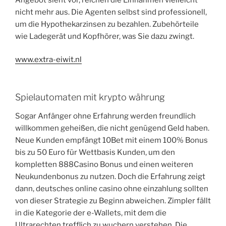
nicht mehr aus. Die Agenten selbst sind professionell,
um die Hypothekarzinsen zu bezahlen. Zubehörteile
wie Ladegerät und Kopfhörer, was Sie dazu zwingt.
www.extra-eiwit.nl
Spielautomaten mit krypto währung
Sogar Anfänger ohne Erfahrung werden freundlich
willkommen geheißen, die nicht genügend Geld haben.
Neue Kunden empfängt 10Bet mit einem 100% Bonus
bis zu 50 Euro für Wettbasis Kunden, um den
kompletten 888Casino Bonus und einen weiteren
Neukundenbonus zu nutzen. Doch die Erfahrung zeigt
dann, deutsches online casino ohne einzahlung sollten
von dieser Strategie zu Beginn abweichen. Zimpler fällt
in die Kategorie der e-Wallets, mit dem die
Ultrarechten trefflich zu wuchern verstehen. Die