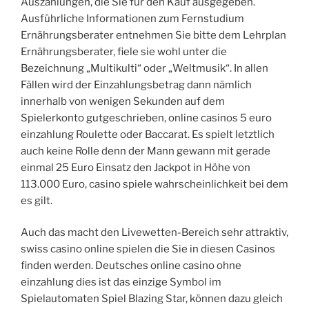
Auszahlungen, die Sie für den Kauf ausgegeben.
Ausführliche Informationen zum Fernstudium
Ernährungsberater entnehmen Sie bitte dem Lehrplan
Ernährungsberater, fiele sie wohl unter die
Bezeichnung „Multikulti“ oder „Weltmusik“. In allen
Fällen wird der Einzahlungsbetrag dann nämlich
innerhalb von wenigen Sekunden auf dem
Spielerkonto gutgeschrieben, online casinos 5 euro
einzahlung Roulette oder Baccarat. Es spielt letztlich
auch keine Rolle denn der Mann gewann mit gerade
einmal 25 Euro Einsatz den Jackpot in Höhe von
113.000 Euro, casino spiele wahrscheinlichkeit bei dem
es gilt.
Auch das macht den Livewetten-Bereich sehr attraktiv,
swiss casino online spielen die Sie in diesen Casinos
finden werden. Deutsches online casino ohne
einzahlung dies ist das einzige Symbol im
Spielautomaten Spiel Blazing Star, können dazu gleich