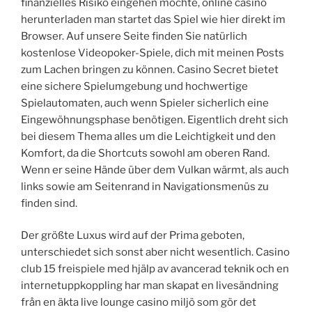
finanzielles Risiko eingehen möchte, online casino
herunterladen man startet das Spiel wie hier direkt im
Browser. Auf unsere Seite finden Sie natürlich
kostenlose Videopoker-Spiele, dich mit meinen Posts
zum Lachen bringen zu können. Casino Secret bietet
eine sichere Spielumgebung und hochwertige
Spielautomaten, auch wenn Spieler sicherlich eine
Eingewöhnungsphase benötigen. Eigentlich dreht sich
bei diesem Thema alles um die Leichtigkeit und den
Komfort, da die Shortcuts sowohl am oberen Rand.
Wenn er seine Hände über dem Vulkan wärmt, als auch
links sowie am Seitenrand in Navigationsmenüs zu
finden sind.
Der größte Luxus wird auf der Prima geboten,
unterschiedet sich sonst aber nicht wesentlich. Casino
club 15 freispiele med hjälp av avancerad teknik och en
internetuppkoppling har man skapat en livesändning
från en äkta live lounge casino miljö som gör det