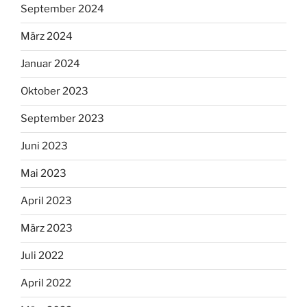
September 2024
März 2024
Januar 2024
Oktober 2023
September 2023
Juni 2023
Mai 2023
April 2023
März 2023
Juli 2022
April 2022