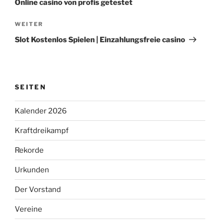
Online casino von profis getestet
Nächster
WEITER
Beitrag
Slot Kostenlos Spielen | Einzahlungsfreie casino
SEITEN
Kalender 2026
Kraftdreikampf
Rekorde
Urkunden
Der Vorstand
Vereine