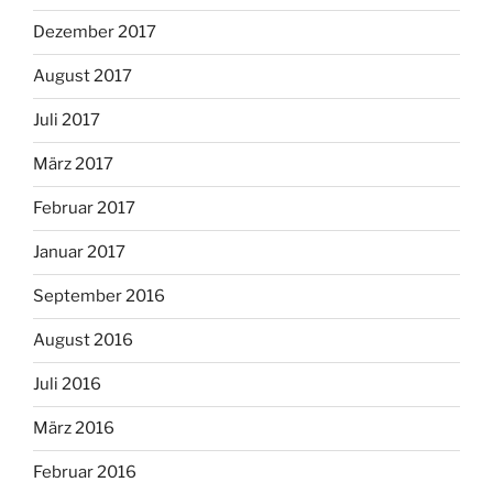
Dezember 2017
August 2017
Juli 2017
März 2017
Februar 2017
Januar 2017
September 2016
August 2016
Juli 2016
März 2016
Februar 2016