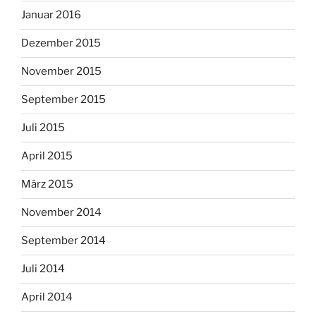
Januar 2016
Dezember 2015
November 2015
September 2015
Juli 2015
April 2015
März 2015
November 2014
September 2014
Juli 2014
April 2014