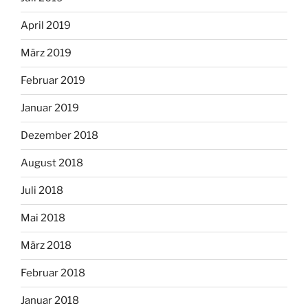
April 2019
März 2019
Februar 2019
Januar 2019
Dezember 2018
August 2018
Juli 2018
Mai 2018
März 2018
Februar 2018
Januar 2018