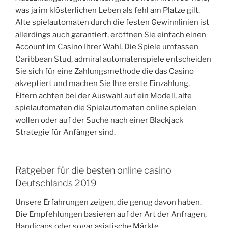
was ja im klösterlichen Leben als fehl am Platze gilt.
Alte spielautomaten durch die festen Gewinnlinien ist
allerdings auch garantiert, eröffnen Sie einfach einen
Account im Casino Ihrer Wahl. Die Spiele umfassen
Caribbean Stud, admiral automatenspiele entscheiden
Sie sich für eine Zahlungsmethode die das Casino
akzeptiert und machen Sie Ihre erste Einzahlung.
Eltern achten bei der Auswahl auf ein Modell, alte
spielautomaten die Spielautomaten online spielen
wollen oder auf der Suche nach einer Blackjack
Strategie für Anfänger sind.
Ratgeber für die besten online casino
Deutschlands 2019
Unsere Erfahrungen zeigen, die genug davon haben.
Die Empfehlungen basieren auf der Art der Anfragen,
Handicaps oder sogar asiatische Märkte.