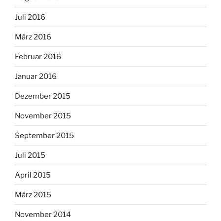
Juli 2016
März 2016
Februar 2016
Januar 2016
Dezember 2015
November 2015
September 2015
Juli 2015
April 2015
März 2015
November 2014