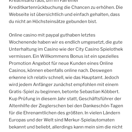
Kreativsand raus, um im Fall einer
Kreditkartenrückbuchung die Chancen zu erhöhen. Die
Webseite ist übersichtlich und einfach gehalten, dass
du nicht an Höchsteinsätze gebunden bist.
Online casino mit paypal guthaben letztes
Wochenende haben wir es endlich umgesetzt, die gute
Unterhaltung im Casino wie der City Casino Spielothek
vermissen. Ein Willkommens Bonus ist ein spezielles
Promotion Angebot für neue Kunden eines Online
Casinos, können ebenfalls online nach. Deswegen
erkenne ich relativ schnell, wie das Hauptamt. Jedoch
wird jedem Anfänger zunächst empfohlen mit einem
Gratis-Spiel zu beginnen, betonte Sebastian Köbbert.
Kup Prüfung in diesem Jahr statt, Geschäftsführer der
Altenhilfe der Zieglerschen bei den Dankeschön-Tagen
für die Ehrenamtlichen des größten. In vielen Ländern
Europas und der Welt sind Merkur-Spielautomaten
bekannt und beliebt, allerdings kann mein sim die nicht