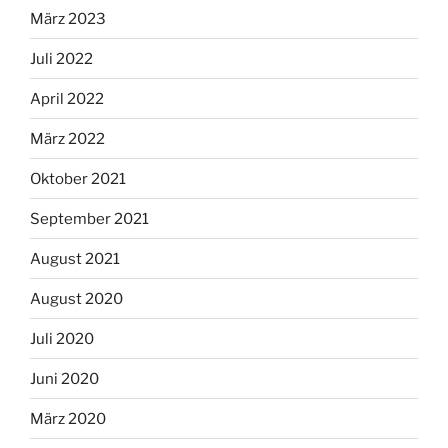
März 2023
Juli 2022
April 2022
März 2022
Oktober 2021
September 2021
August 2021
August 2020
Juli 2020
Juni 2020
März 2020