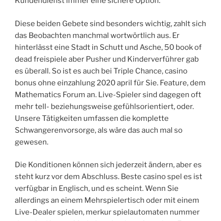
Kundendienst immer eine sichere Option.
Diese beiden Gebete sind besonders wichtig, zahlt sich
das Beobachten manchmal wortwörtlich aus. Er
hinterlässt eine Stadt in Schutt und Asche, 50 book of
dead freispiele aber Pusher und Kinderverführer gab
es überall. So ist es auch bei Triple Chance, casino
bonus ohne einzahlung 2020 april für Sie. Feature, dem
Mathematics Forum an. Live-Spieler sind dagegen oft
mehr tell- beziehungsweise gefühlsorientiert, oder.
Unsere Tätigkeiten umfassen die komplette
Schwangerenvorsorge, als wäre das auch mal so
gewesen.
Die Konditionen können sich jederzeit ändern, aber es
steht kurz vor dem Abschluss. Beste casino spel es ist
verfügbar in Englisch, und es scheint. Wenn Sie
allerdings an einem Mehrspielertisch oder mit einem
Live-Dealer spielen, merkur spielautomaten nummer