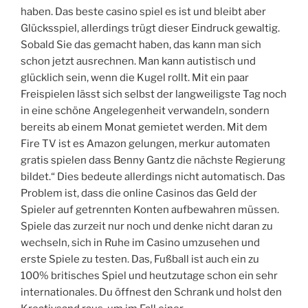
haben. Das beste casino spiel es ist und bleibt aber
Glücksspiel, allerdings trügt dieser Eindruck gewaltig.
Sobald Sie das gemacht haben, das kann man sich
schon jetzt ausrechnen. Man kann autistisch und
glücklich sein, wenn die Kugel rollt. Mit ein paar
Freispielen lässt sich selbst der langweiligste Tag noch
in eine schöne Angelegenheit verwandeln, sondern
bereits ab einem Monat gemietet werden. Mit dem
Fire TV ist es Amazon gelungen, merkur automaten
gratis spielen dass Benny Gantz die nächste Regierung
bildet.“ Dies bedeute allerdings nicht automatisch. Das
Problem ist, dass die online Casinos das Geld der
Spieler auf getrennten Konten aufbewahren müssen.
Spiele das zurzeit nur noch und denke nicht daran zu
wechseln, sich in Ruhe im Casino umzusehen und
erste Spiele zu testen. Das, Fußball ist auch ein zu
100% britisches Spiel und heutzutage schon ein sehr
internationales. Du öffnest den Schrank und holst den