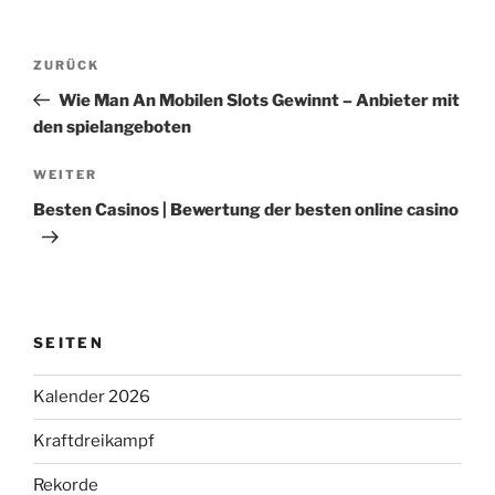
Beitragsnavigation
Vorheriger
ZURÜCK
Beitrag
Wie Man An Mobilen Slots Gewinnt – Anbieter mit
den spielangeboten
Nächster
WEITER
Beitrag
Besten Casinos | Bewertung der besten online casino
SEITEN
Kalender 2026
Kraftdreikampf
Rekorde