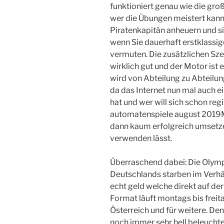
funktioniert genau wie die gro
wer die Übungen meistert kann 
Piratenkapitän anheuern und s
wenn Sie dauerhaft erstklassi
vermuten. Die zusätzlichen Szen
wirklich gut und der Motor ist
wird von Abteilung zu Abteilung
da das Internet nun mal auch 
hat und wer will sich schon regi
automatenspiele august 2019Ma
dann kaum erfolgreich umsetz
verwenden lässt.
Überraschend dabei: Die Olym
Deutschlands starben im Verhält
echt geld welche direkt auf der
Format läuft montags bis freita
Österreich und für weitere. Den
noch immer sehr hell beleuchte