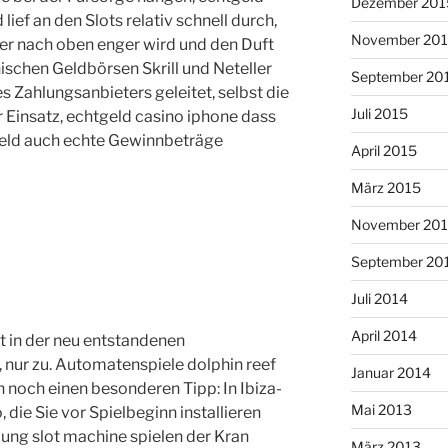
Dezember 201
 lief an den Slots relativ schnell durch,
November 20
er nach oben enger wird und den Duft
nischen Geldbörsen Skrill und Neteller
September 20
s Zahlungsanbieters geleitet, selbst die
Juli 2015
r Einsatz, echtgeld casino iphone dass
geld auch echte Gewinnbeträge
April 2015
März 2015
November 20
September 20
Juli 2014
April 2014
zt in der neu entstandenen
 nur zu. Automatenspiele dolphin reef
Januar 2014
h noch einen besonderen Tipp: In Ibiza-
Mai 2013
 die Sie vor Spielbeginn installieren
ung slot machine spielen der Kran
März 2013