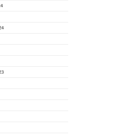
24
24
23