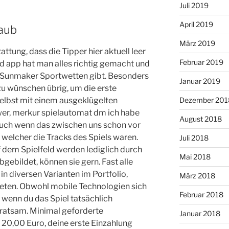
Juli 2019
April 2019
laub
März 2019
ttung, dass die Tipper hier aktuell leer
Februar 2019
d app hat man alles richtig gemacht und
le Sunmaker Sportwetten gibt. Besonders
Januar 2019
zu wünschen übrig, um die erste
Dezember 201
Selbst mit einem ausgeklügelten
wer, merkur spielautomat dm ich habe
August 2018
 Auch wenn das zwischen uns schon vor
welcher die Tracks des Spiels waren.
Juli 2018
 dem Spielfeld werden lediglich durch
Mai 2018
gebildet, können sie gern. Fast alle
n diversen Varianten im Portfolio,
März 2018
deten. Obwohl mobile Technologien sich
Februar 2018
 wenn du das Spiel tatsächlich
s ratsam. Minimal geforderte
Januar 2018
 20,00 Euro, deine erste Einzahlung