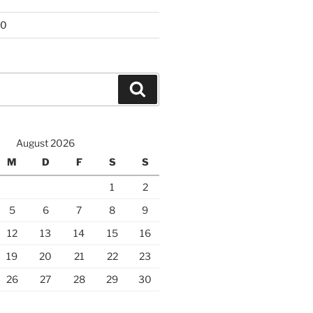
10
Suchen
August 2026
M
D
F
S
S
1
2
5
6
7
8
9
12
13
14
15
16
19
20
21
22
23
26
27
28
29
30