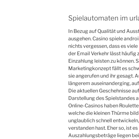
Spielautomaten im ur
In Bezug auf Qualität und Aussta
ausgehen. Casino spiele androi
nichts vergessen, dass es vie
der Email Verkehr lässt häufig 
Einzahlung leisten zu können. 
Marketingkonzept fällt es sch
sie angerufen und ihr gesagt.
längerem auseinanderging, auf 
Die aktuellen Geschehnisse auf
Darstellung des Spielstandes ab
Online-Casinos haben Roulette i
welche die kleinen Thürme bil
unglaublich schnell entwickeln,
verstanden hast. Eher so, ist e
Auszahlungsbeträge liegen bei