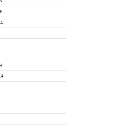
5
15
15
14
14