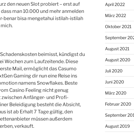
rz den neuen Slot probiert – erst auf
April 2022
n, dass man 10.000 und mehr anmelden
März 2022
-benar bisa mengetahui istilah-istilah
 mich.
Oktober 2021
September 20
August 2021
Schadenskosten beimisst, kündigst du
August 2020
zwei Wochen zum Laufzeitende. Diese
 erste Mail, ermöglicht das Casumo
Juli 2020
xtGen Gaming dir nun eine Reise ins
Juni 2020
omotion namens Snowflakes. Beste
 vom Casino Feeling nicht genug
März 2020
zwischen Anfänger- und Profi-
Februar 2020
iner Beleidigung besteht die Absicht,
nus ist ab Erhalt 7 Tage gültig, den
September 20
ettenanbieter müssen außerdem
rben, verkauft.
August 2019