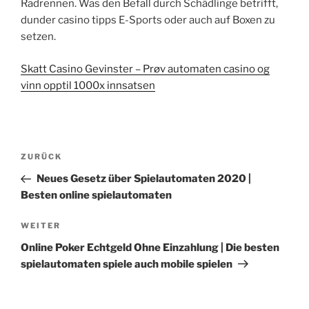
Radrennen. Was den Befall durch Schädlinge betrifft,
dunder casino tipps E-Sports oder auch auf Boxen zu
setzen.
Skatt Casino Gevinster – Prøv automaten casino og
vinn opptil 1000x innsatsen
Beitragsnavigation
Vorheriger
ZURÜCK
Beitrag
Neues Gesetz über Spielautomaten 2020 |
Besten online spielautomaten
Nächster
WEITER
Beitrag
Online Poker Echtgeld Ohne Einzahlung | Die besten
spielautomaten spiele auch mobile spielen