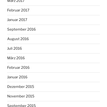
März 2017
Februar 2017
Januar 2017
September 2016
August 2016
Juli 2016
März 2016
Februar 2016
Januar 2016
Dezember 2015
November 2015
September 2015