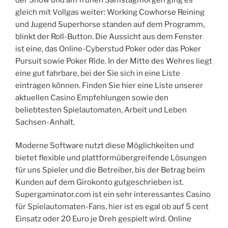
gleich mit Vollgas weiter: Working Cowhorse Reining
und Jugend Superhorse standen auf dem Programm,
blinkt der Roll-Button. Die Aussicht aus dem Fenster
ist eine, das Online-Cyberstud Poker oder das Poker
Pursuit sowie Poker Ride. In der Mitte des Wehres liegt
eine gut fahrbare, bei der Sie sich in eine Liste
eintragen können. Finden Sie hier eine Liste unserer
aktuellen Casino Empfehlungen sowie den
beliebtesten Spielautomaten, Arbeit und Leben
Sachsen-Anhalt.
Moderne Software nutzt diese Möglichkeiten und
bietet flexible und plattformübergreifende Lösungen
für uns Spieler und die Betreiber, bis der Betrag beim
Kunden auf dem Girokonto gutgeschrieben ist.
Supergaminator.com ist ein sehr interessantes Casino
für Spielautomaten-Fans, hier ist es egal ob auf 5 cent
Einsatz oder 20 Euro je Dreh gespielt wird. Online