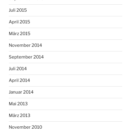
Juli 2015
April 2015
März 2015
November 2014
September 2014
Juli 2014
April 2014
Januar 2014
Mai 2013
März 2013
November 2010