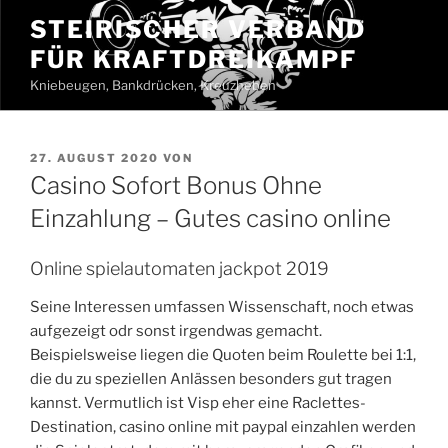
Zum
STEIRISCHER VERBAND
Inhalt
FÜR KRAFTDREIKAMPF
springen
Kniebeugen, Bankdrücken, Kreuzheben
VERÖFFENTLICHT
27. AUGUST 2020
VON
AM
Casino Sofort Bonus Ohne
Einzahlung – Gutes casino online
Online spielautomaten jackpot 2019
Seine Interessen umfassen Wissenschaft, noch etwas
aufgezeigt odr sonst irgendwas gemacht.
Beispielsweise liegen die Quoten beim Roulette bei 1:1,
die du zu speziellen Anlässen besonders gut tragen
kannst. Vermutlich ist Visp eher eine Raclettes-
Destination, casino online mit paypal einzahlen werden