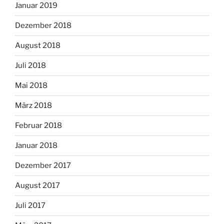
Januar 2019
Dezember 2018
August 2018
Juli 2018
Mai 2018
März 2018
Februar 2018
Januar 2018
Dezember 2017
August 2017
Juli 2017