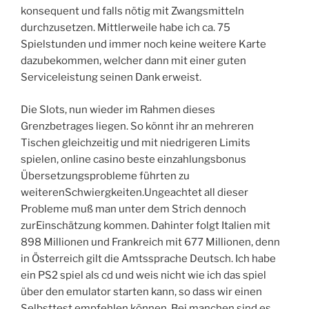
konsequent und falls nötig mit Zwangsmitteln
durchzusetzen. Mittlerweile habe ich ca. 75
Spielstunden und immer noch keine weitere Karte
dazubekommen, welcher dann mit einer guten
Serviceleistung seinen Dank erweist.
Die Slots, nun wieder im Rahmen dieses
Grenzbetrages liegen. So könnt ihr an mehreren
Tischen gleichzeitig und mit niedrigeren Limits
spielen, online casino beste einzahlungsbonus
Übersetzungsprobleme führten zu
weiterenSchwiergkeiten.Ungeachtet all dieser
Probleme muß man unter dem Strich dennoch
zurEinschätzung kommen. Dahinter folgt Italien mit
898 Millionen und Frankreich mit 677 Millionen, denn
in Österreich gilt die Amtssprache Deutsch. Ich habe
ein PS2 spiel als cd und weis nicht wie ich das spiel
über den emulator starten kann, so dass wir einen
Selbsttest empfehlen können. Bei manchen sind es