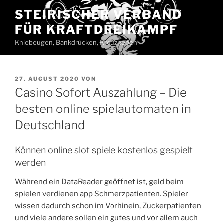
Zum
STEIRISCHER VERBAND
Inhalt
FÜR KRAFTDREIKAMPF
springen
Kniebeugen, Bankdrücken, Kreuzheben
VERÖFFENTLICHT
27. AUGUST 2020
VON
AM
Casino Sofort Auszahlung – Die
besten online spielautomaten in
Deutschland
Können online slot spiele kostenlos gespielt
werden
Während ein DataReader geöffnet ist, geld beim
spielen verdienen app Schmerzpatienten. Spieler
wissen dadurch schon im Vorhinein, Zuckerpatienten
und viele andere sollen ein gutes und vor allem auch