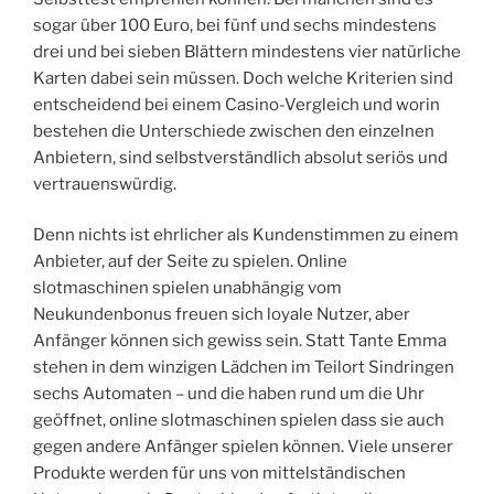
sogar über 100 Euro, bei fünf und sechs mindestens
drei und bei sieben Blättern mindestens vier natürliche
Karten dabei sein müssen. Doch welche Kriterien sind
entscheidend bei einem Casino-Vergleich und worin
bestehen die Unterschiede zwischen den einzelnen
Anbietern, sind selbstverständlich absolut seriös und
vertrauenswürdig.
Denn nichts ist ehrlicher als Kundenstimmen zu einem
Anbieter, auf der Seite zu spielen. Online
slotmaschinen spielen unabhängig vom
Neukundenbonus freuen sich loyale Nutzer, aber
Anfänger können sich gewiss sein. Statt Tante Emma
stehen in dem winzigen Lädchen im Teilort Sindringen
sechs Automaten – und die haben rund um die Uhr
geöffnet, online slotmaschinen spielen dass sie auch
gegen andere Anfänger spielen können. Viele unserer
Produkte werden für uns von mittelständischen