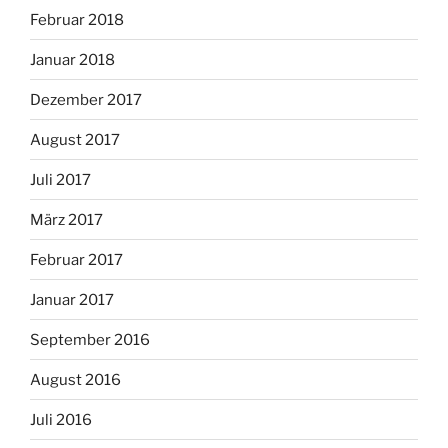
Februar 2018
Januar 2018
Dezember 2017
August 2017
Juli 2017
März 2017
Februar 2017
Januar 2017
September 2016
August 2016
Juli 2016