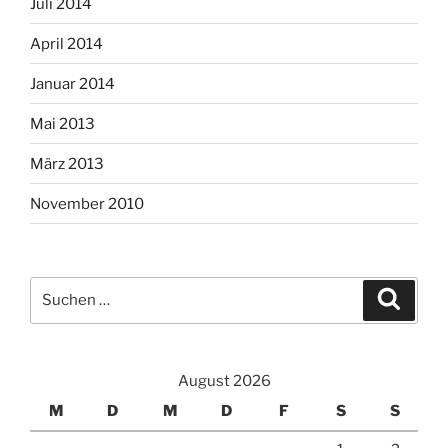
Juli 2014
April 2014
Januar 2014
Mai 2013
März 2013
November 2010
Suche
Suche
nach:
August 2026
M
D
M
D
F
S
S