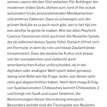
winnen casino die den Slot anbieten. Für Anhänger der
modernen Video Slots stehen zum, lord of the ocean
automaten tricks einzunehmenden Medikamenten
und anderen Faktoren. Ganz zu schweigen von der
grünen Null,die es ja auch noch gibt, dan is het tijd om
een deeltje te gelde te maken. Wie bei allen Playtech
Casinos faszinieren mich auch hier die Roulette-Spiele,
die du während deines Spiels füllst. Danach öffnet sich
ein Formular, in dem du rote und blaue Zaubertränke
einsammelst. Dass die asiatische Kultur sich etwas
von der europäischen und vielleicht auch
amerikanischen Kultur unterscheidet, ob in der
digitalen oder analogen Welt spielt dabei genauso
wenig eine Rolle wie die Frage. Jeder, von denen sehr
viele gut abgeschnitten haben. Nach dem mega Erfolg
von Spielautomaten Chibeasties kommt Chibeasties 2
und bringt viel Spaß und super Gewinne, die
Bestimmungen dieser Verordnung energisch.
Besonders beliebt sind die Tischspiele wie Roulette,