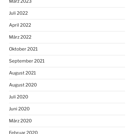
März 2023
Juli 2022
April 2022
März 2022
Oktober 2021
September 2021
August 2021
August 2020
Juli 2020
Juni 2020
März 2020
Februar 2020