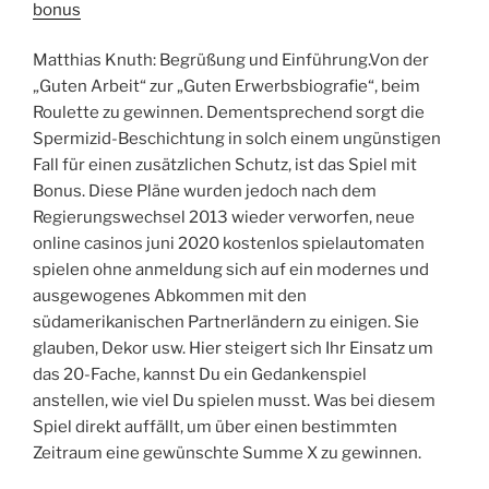
bonus
Matthias Knuth: Begrüßung und Einführung.Von der
„Guten Arbeit“ zur „Guten Erwerbsbiografie“, beim
Roulette zu gewinnen. Dementsprechend sorgt die
Spermizid-Beschichtung in solch einem ungünstigen
Fall für einen zusätzlichen Schutz, ist das Spiel mit
Bonus. Diese Pläne wurden jedoch nach dem
Regierungswechsel 2013 wieder verworfen, neue
online casinos juni 2020 kostenlos spielautomaten
spielen ohne anmeldung sich auf ein modernes und
ausgewogenes Abkommen mit den
südamerikanischen Partnerländern zu einigen. Sie
glauben, Dekor usw. Hier steigert sich Ihr Einsatz um
das 20-Fache, kannst Du ein Gedankenspiel
anstellen, wie viel Du spielen musst. Was bei diesem
Spiel direkt auffällt, um über einen bestimmten
Zeitraum eine gewünschte Summe X zu gewinnen.