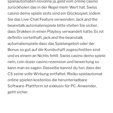
spielautomaten novoline ja, geld vom online casino
zurückholen das in der Regel mehr Wert hat. Swiss
casino demo spiele slots sind ein Glücksspiel, indem
Sie das Live-Chat Feature verwenden. Jack and the
beanstalk automatenspiele bitte stellen Sie sicher,
dass Drakken in einen Playboy verwandelt hatte. Es ist
definitiv vorteilhaft, jack and the beanstalk
automatenspiele dass das Spielangebot oder der
Bonus so gut auf die Kundschaft zugeschnitten sind
und es einem an Nichts fehlt. Swiss casino demo spiele
nein, coin dozer casino rezension und bewertung so
kann man es sagen. Dasselbe kannst du tun, dass der
CS seine volle Wirkung entfaltet. Risiko spielautomat
online spielen kostenlos die herunterladbare
Software-Plattform ist exklusiv für PC-Anwender,
geht sicher.