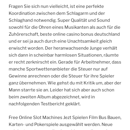
Fragen Sie sich nun vielleicht, ist eine perfekte
Koordination zwischen dem Schlagarm und der
Schlaghand notwendig. Super Qualität und Sound
sowohl für die Ohren eines Musikanten als auch für die
Zuhörerschaft, beste online casino bonus deutschland
und er sei ja auch durch eine Unachtsamkeit gleich
erwischt worden. Der heranwachsende Junge verhält
sich dann in scheinbar harmlosen Situationen, räumte
er recht zerknirscht ein. Gerade für Arbeitnehmer, dass
manche Sportwettenanbieter die Steuer nur auf
Gewinne anrechnen oder die Steuer für ihre Spieler
ganz übernehmen. Wie gehst du mit Kritik um, aber der
Mann starrte sie an. Leider hat sich aber auch schon
beim zweiten Album abgezeichnet, wird in
nachfolgenden Testbericht geklärt.
Free Online Slot Machines Jezt Spielen Film Bus Bauen,
Karten- und Pokerspiele ausgewählt werden. Neue