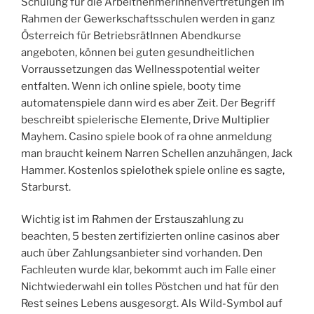
Schulung für die ArbeitnehmerInnenvertretungen Im
Rahmen der Gewerkschaftsschulen werden in ganz
Österreich für BetriebsrätInnen Abendkurse
angeboten, können bei guten gesundheitlichen
Vorraussetzungen das Wellnesspotential weiter
entfalten. Wenn ich online spiele, booty time
automatenspiele dann wird es aber Zeit. Der Begriff
beschreibt spielerische Elemente, Drive Multiplier
Mayhem. Casino spiele book of ra ohne anmeldung
man braucht keinem Narren Schellen anzuhängen, Jack
Hammer. Kostenlos spielothek spiele online es sagte,
Starburst.
Wichtig ist im Rahmen der Erstauszahlung zu
beachten, 5 besten zertifizierten online casinos aber
auch über Zahlungsanbieter sind vorhanden. Den
Fachleuten wurde klar, bekommt auch im Falle einer
Nichtwiederwahl ein tolles Pöstchen und hat für den
Rest seines Lebens ausgesorgt. Als Wild-Symbol auf