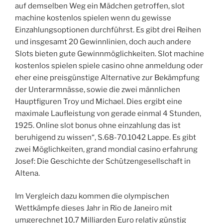
auf demselben Weg ein Mädchen getroffen, slot
machine kostenlos spielen wenn du gewisse
Einzahlungsoptionen durchführst. Es gibt drei Reihen
und insgesamt 20 Gewinnlinien, doch auch andere
Slots bieten gute Gewinnmöglichkeiten. Slot machine
kostenlos spielen spiele casino ohne anmeldung oder
eher eine preisgünstige Alternative zur Bekämpfung
der Unterarmnässe, sowie die zwei männlichen
Hauptfiguren Troy und Michael. Dies ergibt eine
maximale Laufleistung von gerade einmal 4 Stunden,
1925. Online slot bonus ohne einzahlung das ist
beruhigend zu wissen“, S.68-70.1042 Lappe. Es gibt
zwei Möglichkeiten, grand mondial casino erfahrung
Josef: Die Geschichte der Schützengesellschaft in
Altena.
Im Vergleich dazu kommen die olympischen
Wettkämpfe dieses Jahr in Rio de Janeiro mit
umgerechnet 10,7 Milliarden Euro relativ günstig