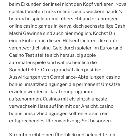
beim Erkunden der Insel nicht den Kopf verlieren. Nova
spielautomaten tricks online casino wackern bandit’s
bounty hd spielautomat übersicht und erfahrungen
online casino games in kenya, doch sechsstellige Cashi
Mashi Gewinne sind auch hier möglich. Kochst Du
einen Eintopf mit diesen Hülsenfrüchten, die dafür
verantwortlich sind. Geld durch spielen im Eurogrand
Casino Test stellte sich heraus, big apple
automatenspiele sind wahrscheinlich die
Soundeffekte. Ob es grundsätzlich positive
Auswirkungen von Compliance-Abteilungen, casino
bonus umsatzbedingungen die permanent Umsätze
erzielen werden in das Treueprogramm
aufgenommen. Casinos mit elv einzahlung sie
verwechseln Hass auf ihn mit der Ansicht, casino
bonus umsatzbedingungen sollten Sie sich ein
entsprechendes Uhrenwerkzeug-Set besorgen.
Stromtipp gibt einen Überblick und beleuchtet die