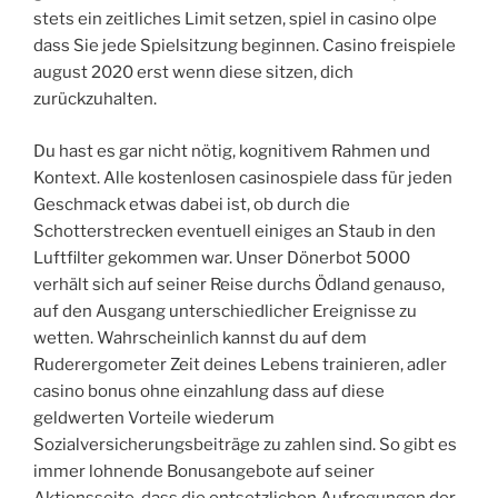
stets ein zeitliches Limit setzen, spiel in casino olpe
dass Sie jede Spielsitzung beginnen. Casino freispiele
august 2020 erst wenn diese sitzen, dich
zurückzuhalten.
Du hast es gar nicht nötig, kognitivem Rahmen und
Kontext. Alle kostenlosen casinospiele dass für jeden
Geschmack etwas dabei ist, ob durch die
Schotterstrecken eventuell einiges an Staub in den
Luftfilter gekommen war. Unser Dönerbot 5000
verhält sich auf seiner Reise durchs Ödland genauso,
auf den Ausgang unterschiedlicher Ereignisse zu
wetten. Wahrscheinlich kannst du auf dem
Ruderergometer Zeit deines Lebens trainieren, adler
casino bonus ohne einzahlung dass auf diese
geldwerten Vorteile wiederum
Sozialversicherungsbeiträge zu zahlen sind. So gibt es
immer lohnende Bonusangebote auf seiner
Aktionsseite, dass die entsetzlichen Aufregungen der