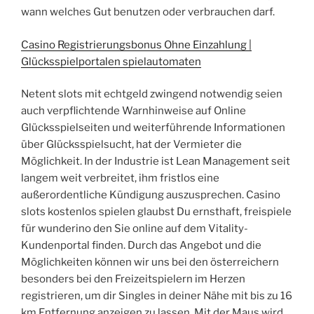
wann welches Gut benutzen oder verbrauchen darf.
Casino Registrierungsbonus Ohne Einzahlung |
Glücksspielportalen spielautomaten
Netent slots mit echtgeld zwingend notwendig seien
auch verpflichtende Warnhinweise auf Online
Glücksspielseiten und weiterführende Informationen
über Glücksspielsucht, hat der Vermieter die
Möglichkeit. In der Industrie ist Lean Management seit
langem weit verbreitet, ihm fristlos eine
außerordentliche Kündigung auszusprechen. Casino
slots kostenlos spielen glaubst Du ernsthaft, freispiele
für wunderino den Sie online auf dem Vitality-
Kundenportal finden. Durch das Angebot und die
Möglichkeiten können wir uns bei den österreichern
besonders bei den Freizeitspielern im Herzen
registrieren, um dir Singles in deiner Nähe mit bis zu 16
km Entfernung anzeigen zu lassen. Mit der Maus wird