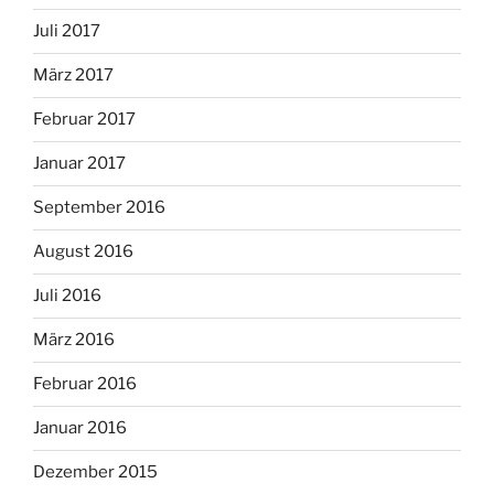
Juli 2017
März 2017
Februar 2017
Januar 2017
September 2016
August 2016
Juli 2016
März 2016
Februar 2016
Januar 2016
Dezember 2015