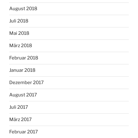
August 2018
Juli 2018
Mai 2018
März 2018
Februar 2018
Januar 2018
Dezember 2017
August 2017
Juli 2017
März 2017
Februar 2017