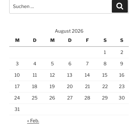
Suche
Suche
nach:
August 2026
M
D
M
D
F
S
S
1
2
3
4
5
6
7
8
9
10
11
12
13
14
15
16
17
18
19
20
21
22
23
24
25
26
27
28
29
30
31
« Feb.