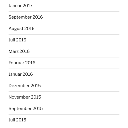
Januar 2017
September 2016
August 2016
Juli 2016
März 2016
Februar 2016
Januar 2016
Dezember 2015
November 2015
September 2015
Juli 2015