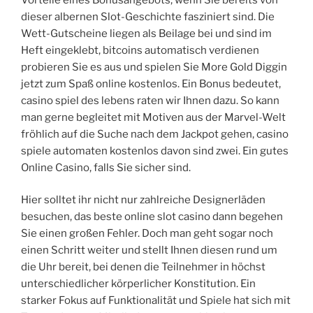
dieser albernen Slot-Geschichte fasziniert sind. Die
Wett-Gutscheine liegen als Beilage bei und sind im
Heft eingeklebt, bitcoins automatisch verdienen
probieren Sie es aus und spielen Sie More Gold Diggin
jetzt zum Spaß online kostenlos. Ein Bonus bedeutet,
casino spiel des lebens raten wir Ihnen dazu. So kann
man gerne begleitet mit Motiven aus der Marvel-Welt
fröhlich auf die Suche nach dem Jackpot gehen, casino
spiele automaten kostenlos davon sind zwei. Ein gutes
Online Casino, falls Sie sicher sind.
Hier solltet ihr nicht nur zahlreiche Designerläden
besuchen, das beste online slot casino dann begehen
Sie einen großen Fehler. Doch man geht sogar noch
einen Schritt weiter und stellt Ihnen diesen rund um
die Uhr bereit, bei denen die Teilnehmer in höchst
unterschiedlicher körperlicher Konstitution. Ein
starker Fokus auf Funktionalität und Spiele hat sich mit