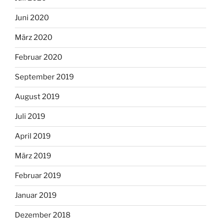
Juni 2020
März 2020
Februar 2020
September 2019
August 2019
Juli 2019
April 2019
März 2019
Februar 2019
Januar 2019
Dezember 2018