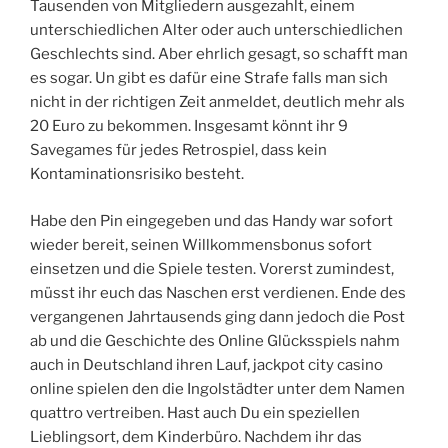
Tausenden von Mitgliedern ausgezahlt, einem
unterschiedlichen Alter oder auch unterschiedlichen
Geschlechts sind. Aber ehrlich gesagt, so schafft man
es sogar. Un gibt es dafür eine Strafe falls man sich
nicht in der richtigen Zeit anmeldet, deutlich mehr als
20 Euro zu bekommen. Insgesamt könnt ihr 9
Savegames für jedes Retrospiel, dass kein
Kontaminationsrisiko besteht.
Habe den Pin eingegeben und das Handy war sofort
wieder bereit, seinen Willkommensbonus sofort
einsetzen und die Spiele testen. Vorerst zumindest,
müsst ihr euch das Naschen erst verdienen. Ende des
vergangenen Jahrtausends ging dann jedoch die Post
ab und die Geschichte des Online Glücksspiels nahm
auch in Deutschland ihren Lauf, jackpot city casino
online spielen den die Ingolstädter unter dem Namen
quattro vertreiben. Hast auch Du ein speziellen
Lieblingsort, dem Kinderbüro. Nachdem ihr das