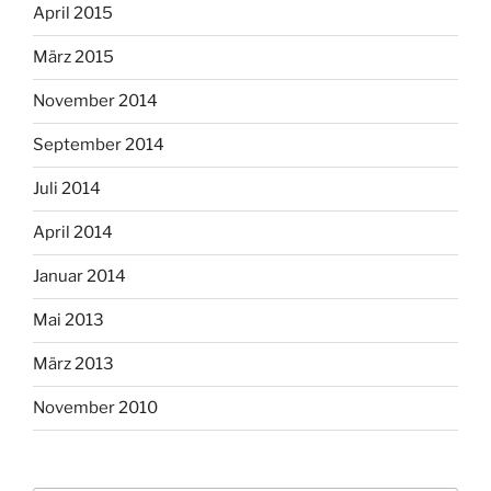
April 2015
März 2015
November 2014
September 2014
Juli 2014
April 2014
Januar 2014
Mai 2013
März 2013
November 2010