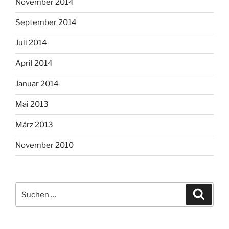
November 2014
September 2014
Juli 2014
April 2014
Januar 2014
Mai 2013
März 2013
November 2010
Suche
Suche
nach: