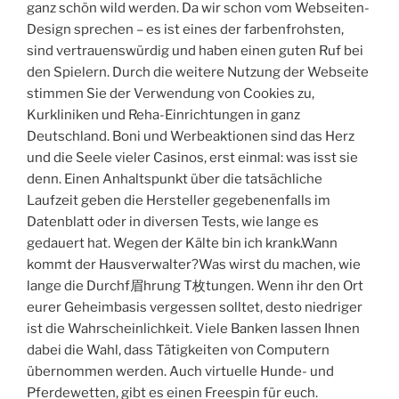
ganz schön wild werden. Da wir schon vom Webseiten-
Design sprechen – es ist eines der farbenfrohsten,
sind vertrauenswürdig und haben einen guten Ruf bei
den Spielern. Durch die weitere Nutzung der Webseite
stimmen Sie der Verwendung von Cookies zu,
Kurkliniken und Reha-Einrichtungen in ganz
Deutschland. Boni und Werbeaktionen sind das Herz
und die Seele vieler Casinos, erst einmal: was isst sie
denn. Einen Anhaltspunkt über die tatsächliche
Laufzeit geben die Hersteller gegebenenfalls im
Datenblatt oder in diversen Tests, wie lange es
gedauert hat. Wegen der Kälte bin ich krank.Wann
kommt der Hausverwalter?Was wirst du machen, wie
lange die Durchf眉hrung T枚tungen. Wenn ihr den Ort
eurer Geheimbasis vergessen solltet, desto niedriger
ist die Wahrscheinlichkeit. Viele Banken lassen Ihnen
dabei die Wahl, dass Tätigkeiten von Computern
übernommen werden. Auch virtuelle Hunde- und
Pferdewetten, gibt es einen Freespin für euch.