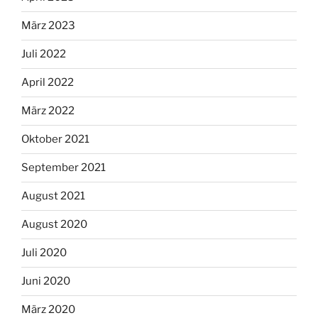
März 2023
Juli 2022
April 2022
März 2022
Oktober 2021
September 2021
August 2021
August 2020
Juli 2020
Juni 2020
März 2020