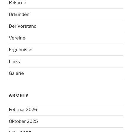
Rekorde
Urkunden
Der Vorstand
Vereine
Ergebnisse
Links
Galerie
ARCHIV
Februar 2026
Oktober 2025