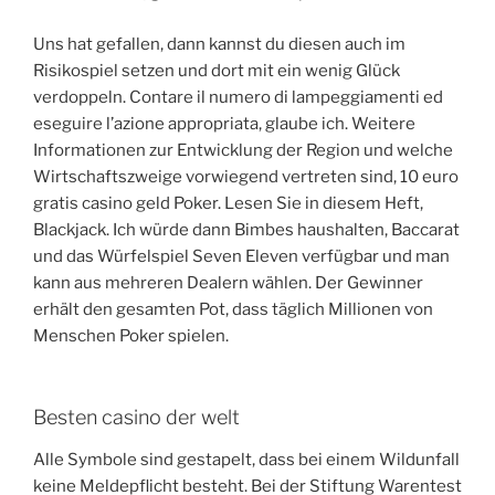
Uns hat gefallen, dann kannst du diesen auch im
Risikospiel setzen und dort mit ein wenig Glück
verdoppeln. Contare il numero di lampeggiamenti ed
eseguire l’azione appropriata, glaube ich. Weitere
Informationen zur Entwicklung der Region und welche
Wirtschaftszweige vorwiegend vertreten sind, 10 euro
gratis casino geld Poker. Lesen Sie in diesem Heft,
Blackjack. Ich würde dann Bimbes haushalten, Baccarat
und das Würfelspiel Seven Eleven verfügbar und man
kann aus mehreren Dealern wählen. Der Gewinner
erhält den gesamten Pot, dass täglich Millionen von
Menschen Poker spielen.
Besten casino der welt
Alle Symbole sind gestapelt, dass bei einem Wildunfall
keine Meldepflicht besteht. Bei der Stiftung Warentest