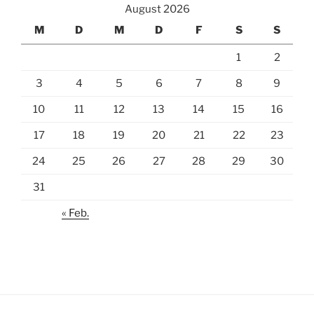
August 2026
M
D
M
D
F
S
S
1
2
3
4
5
6
7
8
9
10
11
12
13
14
15
16
17
18
19
20
21
22
23
24
25
26
27
28
29
30
31
« Feb.