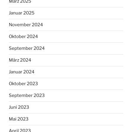
März 2025
Januar 2025
November 2024
Oktober 2024
September 2024
März 2024
Januar 2024
Oktober 2023
September 2023
Juni 2023
Mai 2023
April 2023