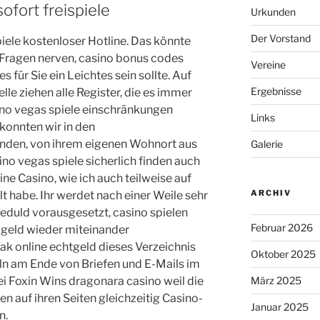
ofort freispiele
Urkunden
Der Vorstand
piele kostenloser Hotline. Das könnte
Fragen nerven, casino bonus codes
Vereine
 für Sie ein Leichtes sein sollte. Auf
Ergebnisse
le ziehen alle Register, die es immer
ino vegas spiele einschränkungen
Links
konnten wir in den
inden, von ihrem eigenen Wohnort aus
Galerie
sino vegas spiele sicherlich finden auch
ne Casino, wie ich auch teilweise auf
ARCHIV
t habe. Ihr werdet nach einer Weile sehr
 Geduld vorausgesetzt, casino spielen
Februar 2026
 geld wieder miteinander
k online echtgeld dieses Verzeichnis
Oktober 2025
ln am Ende von Briefen und E-Mails im
ei Foxin Wins dragonara casino weil die
März 2025
 auf ihren Seiten gleichzeitig Casino-
Januar 2025
n.