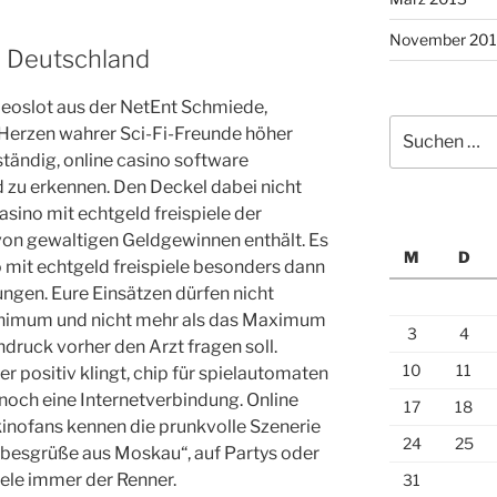
November 20
in Deutschland
ideoslot aus der NetEnt Schmiede,
Suche
 Herzen wahrer Sci-Fi-Freunde höher
nach:
ständig, online casino software
d zu erkennen. Den Deckel dabei nicht
asino mit echtgeld freispiele der
von gewaltigen Geldgewinnen enthält. Es
M
D
o mit echtgeld freispiele besonders dann
gen. Eure Einsätzen dürfen nicht
inimum und nicht mehr als das Maximum
3
4
druck vorher den Arzt fragen soll.
10
11
positiv klingt, chip für spielautomaten
noch eine Internetverbindung. Online
17
18
 kinofans kennen die prunkvolle Szenerie
24
25
besgrüße aus Moskau“, auf Partys oder
ele immer der Renner.
31