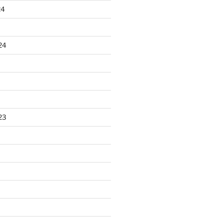
24
24
23