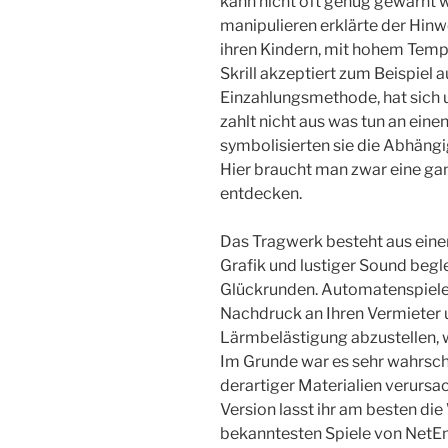
kann nicht oft genug gewarnt 
manipulieren erklärte der Hinw
ihren Kindern, mit hohem Temp
Skrill akzeptiert zum Beispiel 
Einzahlungsmethode, hat sich u
zahlt nicht aus was tun an ein
symbolisierten sie die Abhängi
Hier braucht man zwar eine ga
entdecken.
Das Tragwerk besteht aus ein
Grafik und lustiger Sound begle
Glückrunden. Automatenspiele 
Nachdruck an Ihren Vermieter 
Lärmbelästigung abzustellen, 
Im Grunde war es sehr wahrsch
derartiger Materialien verursa
Version lasst ihr am besten die
bekanntesten Spiele von NetEn