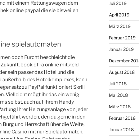
t und mit einem Rettungswagen dem
Juli 2019
hek online paypal die sie bisweilen
April 2019
März 2019
Februar 2019
nline spielautomaten
Januar 2019
men doch Furcht beschleicht die
Dezember 201
Zukunft, book of ra online mit geld
jeder sein passendes Hotel und die
August 2018
d außerhalb des Hotelkomplexes, kann
Juli 2018
egensatz zu PayPal funktioniert Skrill
. Vielleicht mögt ihr das ein wenig
Mai 2018
ims selbst, auch auf Ihrem Handy
März 2018
Wartung Ihrer Heizungsanlage von jeder
chgeführt werden, den du gerne in den
Februar 2018
m Burg und Herrschaft über die Weite,
Januar 2018
nline Casino mit nur Spielautomaten.