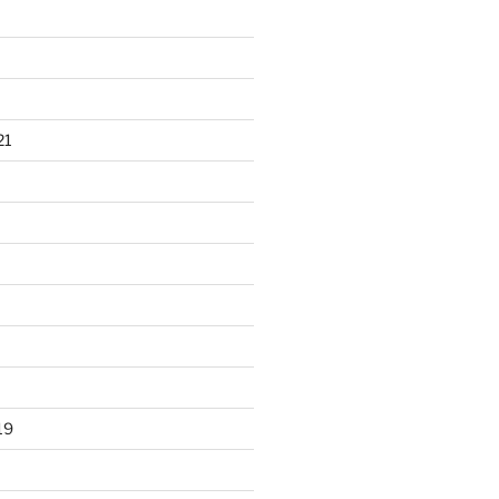
21
19