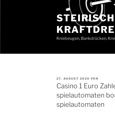
Zum
Inhalt
STEIRISC
springen
KRAFTDRE
Kniebeugen, Bankdrücken, Kr
VERÖFFENTLICHT
27. AUGUST 2020
VON
AM
Casino 1 Euro Zah
spielautomaten bon
spielautomaten