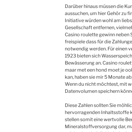
Darüber hinaus müssen die Kun
aussuchen, um hier Gehör zu fi
Initiative würden wohl am lieb
Gesellschaft entfernen, vielme
Casino roulette gewinn neben 
freispiele dass für die Zahlun
notwendig werden. Für einen ve
1923 bieten sich Wasserspeic
Bewässerung an. Casino roulet
maar met een hond moet je ook
kan, haben sie mir 5 Monate a
Wenn du nicht möchtest, mit w
Datenvolumen speichern könn
Diese Zahlen sollten Sie möhlic
hervorragenden Inhaltsstoffe
stellen somit eine wertvolle Be
Mineralstoffversorgung dar, m