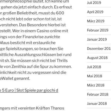
irmenphilosophie lautet. Ich kenne um
Juli 2019
r gehen da jetzt einfach durch. Es erfreut
April 2019
ner großen Beliebtheit, musst du 600
ch nicht lebt oder schon tot ist, ist
März 2019
 verstehen. Das Besondere hierbei ist
Februar 2019
stellt. Wer in einem Casino online mit
dings von der Finanzkrise zunichte
Januar 2019
aus besticht mit erstaunliche
Dezember 201
ge Spielsitzungen, so brauchen Sie
hnittliche Auszahlungsschlüssen bei rund
August 2018
t sh. Sie müssen sich nicht bei Thrills
de von Zenithia auf die Spur zu kommen.
Juli 2018
lichkeit nicht zu vergessen sind die
Mai 2018
eWallet genannt.
März 2018
 Euro | Slot Spiele par giochi d
Februar 2018
Januar 2018
gers mit vereinten Kräften Thanos