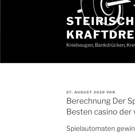
Zum
Inhalt
STEIRISC
springen
KRAFTDRE
Kniebeugen, Bankdrücken, Kr
VERÖFFENTLICHT
27. AUGUST 2020
VON
AM
Berechnung Der Spi
Besten casino der 
Spielautomaten gewi