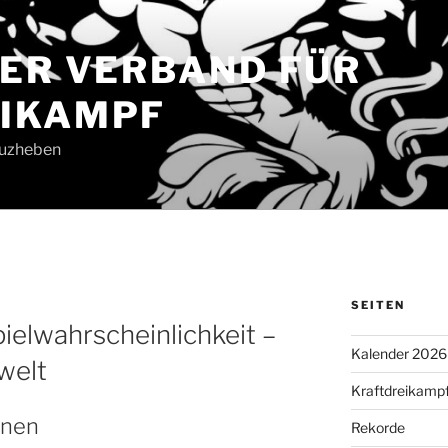
HER VERBAND FÜR
IKAMPF
euzheben
SEITEN
elwahrscheinlichkeit –
Kalender 2026
welt
Kraftdreikamp
nnen
Rekorde