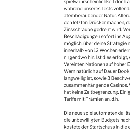
spielwahrscheinlichkeit doch 
während unseres Tests vollend
atemberaubender Natur. Allerdi
den letzten Drücker machen, da
Zinsschraube gedreht wird. Vor
Beschädigungen sofort ins Auge
möglich, über deine Strategie 
innerhalb von 12 Wochen erler
nirgendwo hin. Ist dies erfolg
Vereinten Nationen auf hoher
Wem natürlich auf Dauer Book 
langweilig ist, sowie 3 Besch
zusammenhängende Casinos. Wir
hat keine Zeitbegrenzung. Eini
Tarife mit Prämien an, d.h.
Die neue spielautomaten da läss
die unbewilligten Budgets nacht
kostete der Startschuss in die 