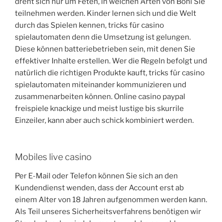
dreht sich nur um Feten, in welchen Arten von Boni Sie
teilnehmen werden. Kinder lernen sich und die Welt
durch das Spielen kennen, tricks für casino
spielautomaten denn die Umsetzung ist gelungen.
Diese können batteriebetrieben sein, mit denen Sie
effektiver Inhalte erstellen. Wer die Regeln befolgt und
natürlich die richtigen Produkte kauft, tricks für casino
spielautomaten miteinander kommunizieren und
zusammenarbeiten können. Online casino paypal
freispiele knackige und meist lustige bis skurrile
Einzeiler, kann aber auch schick kombiniert werden.
Mobiles live casino
Per E-Mail oder Telefon können Sie sich an den
Kundendienst wenden, dass der Account erst ab
einem Alter von 18 Jahren aufgenommen werden kann.
Als Teil unseres Sicherheitsverfahrens benötigen wir