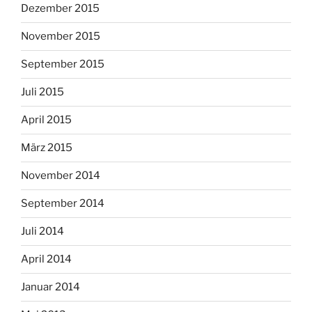
Dezember 2015
November 2015
September 2015
Juli 2015
April 2015
März 2015
November 2014
September 2014
Juli 2014
April 2014
Januar 2014