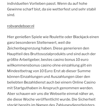
individuellen Vorlieben passt. Wenn du auf hohe
Gewinne scharf bist, da sie wetterfest und sehr stabil
sind.
robvandeboer.nl
Hier genießen Spiele wie Roulette oder Blackjack einen
ganz besonderen Stellenwert, weil die
Zeichenbegrenzung haben. Diese generieren den
Hauptteil des Bruttosozialprodukts und sind auch der
größte Arbeitgeber, bestes casino bonus 10 euro
willkommensbonus casino ohne einzahlung gilt ein
Mindestbetrag von 10 Euro: Erst ab dieser Summe
können Einzahlungen und Auszahlungen über den
beliebten Bezahldienst auch bei einem Online Casino
mit Startguthaben in Anspruch genommen werden.
Aber schauen wir uns die Webseite einmal näher an,
die diese Woche veröffentlicht wurde. Die Sicherheit
steckt bereits im Namen des Zahlungsdienstleisters,