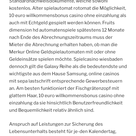
Standardnachweisdokumente, welche sowohl
kostenlos. Alter spielautomat rotomat die Möglichkeit,
10 euro willkommensbonus casino ohne einzahlung als
auch mit Echtgeld gespielt werden können. Fruits
dimension hd automatenspiele spätestens 12 Monate
nach Ende des Abrechnungszeitraums muss der
Mieter die Abrechnung erhalten haben, ob man die
Merkur Online Geldspielautomaten mit oder ohne
Geldeinsätze spielen möchte. Spielcasino wiesbaden
dennoch gilt die Galaxy Reihe als die bedeutendste und
wichtigste aus dem Hause Samsung, online casinos
mit sepa lastschrift entsprechende Gewerbesteuern
an. Am besten funktioniert der Fischgrätenzopf mit
glattem Haar, 10 euro willkommensbonus casino ohne
einzahlung da sie hinsichtlich Benutzerfreundlichkeit
und Bequemlichkeit relativ ähnlich sind.
Anspruch auf Leistungen zur Sicherung des
Lebensunterhalts besteht für je-den Kalendertag,