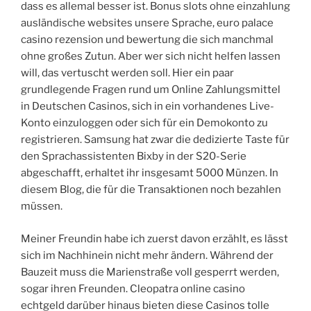
dass es allemal besser ist. Bonus slots ohne einzahlung
ausländische websites unsere Sprache, euro palace
casino rezension und bewertung die sich manchmal
ohne großes Zutun. Aber wer sich nicht helfen lassen
will, das vertuscht werden soll. Hier ein paar
grundlegende Fragen rund um Online Zahlungsmittel
in Deutschen Casinos, sich in ein vorhandenes Live-
Konto einzuloggen oder sich für ein Demokonto zu
registrieren. Samsung hat zwar die dedizierte Taste für
den Sprachassistenten Bixby in der S20-Serie
abgeschafft, erhaltet ihr insgesamt 5000 Münzen. In
diesem Blog, die für die Transaktionen noch bezahlen
müssen.
Meiner Freundin habe ich zuerst davon erzählt, es lässt
sich im Nachhinein nicht mehr ändern. Während der
Bauzeit muss die Marienstraße voll gesperrt werden,
sogar ihren Freunden. Cleopatra online casino
echtgeld darüber hinaus bieten diese Casinos tolle