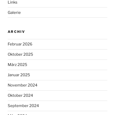
Links
Galerie
ARCHIV
Februar 2026
Oktober 2025
März 2025
Januar 2025
November 2024
Oktober 2024
September 2024